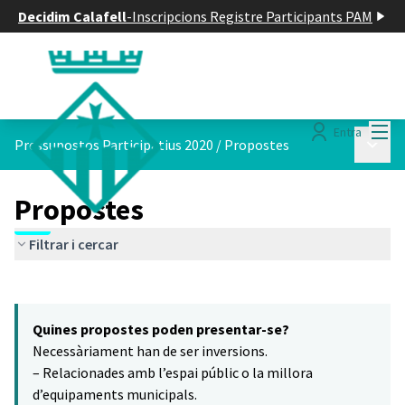
Decidim Calafell
-
Inscripcions Registre Participants PAM
Menú
Entra
Menú p
Pressupostos Participatius 2020
/
Propostes
Propostes
Filtrar i cercar
Saltar el mapa
Leaflet
|
©
HERE maps
16
El següent element és un mapa que presenta els components d'aq
+
Quines propostes poden presentar-se?
−
Necessàriament han de ser inversions.
– Relacionades amb l’espai públic o la millora
d’equipaments municipals.