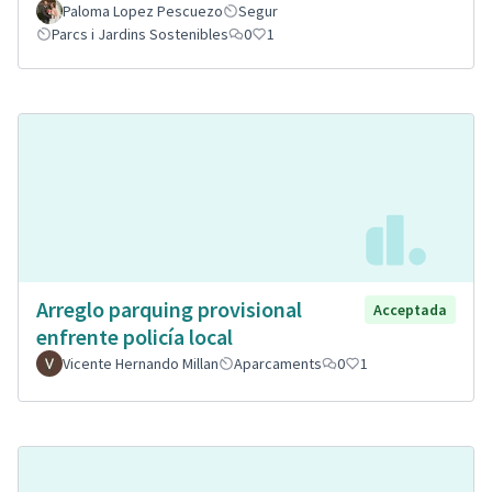
Paloma Lopez Pescuezo
Segur
Parcs i Jardins Sostenibles
0
1
Arreglo parquing provisional
Acceptada
enfrente policía local
Vicente Hernando Millan
Aparcaments
0
1