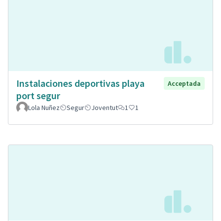
Instalaciones deportivas playa
Acceptada
port segur
Lola Nuñez
Segur
Joventut
1
1