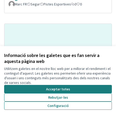
Marc FR
Segur
Pistes Esportives
0
0
Informació sobre les galetes que es fan servir a
aquesta pàgina web
Utilitzem galetes en el nostre lloc web per a millorar el rendiment i el
Pipi-can a la Bòbila de Calafell
Acceptada
contingut d'aquest. Les galetes ens permeten oferir una experiència
Montse Hill
Espai per mascotes
0
2
d'usuari i uns continguts més personalitzats des dels nostres canals
de xarxes socials.
Acceptar totes
Rebutjar-les
Configuració