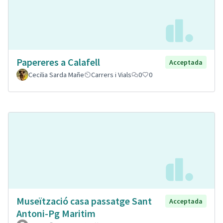
Papereres a Calafell
Acceptada
Cecilia Sarda Mañe
Carrers i Vials
0
0
Museïtzació casa passatge Sant
Acceptada
Antoni-Pg Maritim