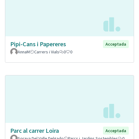
Pipi-Cans i Papereres
Acceptada
AnnaM
Carrers i Vials
0
0
Parc al carrer Loira
Acceptada
Soraya Del Valle Delgado
Parcs i Jardins Sostenibles
0