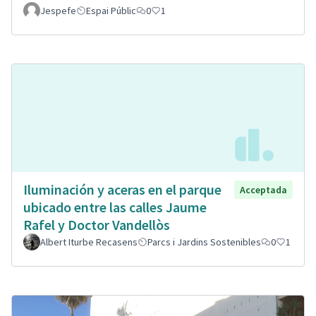
Jespefe
Espai Públic
0
1
Iluminación y aceras en el parque
Acceptada
ubicado entre las calles Jaume
Rafel y Doctor Vandellòs
Albert Iturbe Recasens
Parcs i Jardins Sostenibles
0
1