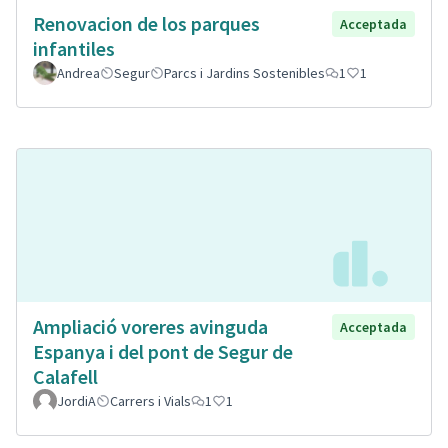
Renovacion de los parques
Acceptada
infantiles
Andrea
Segur
Parcs i Jardins Sostenibles
1
1
Ampliació voreres avinguda
Acceptada
Espanya i del pont de Segur de
Calafell
JordiA
Carrers i Vials
1
1