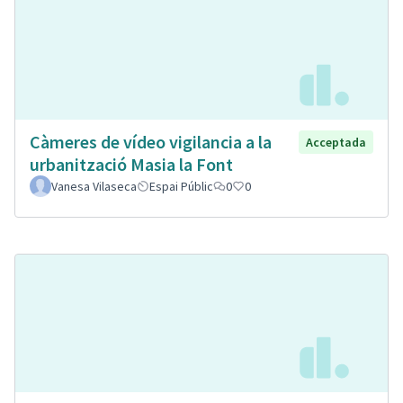
Càmeres de vídeo vigilancia a la
Acceptada
urbanització Masia la Font
Vanesa Vilaseca
Espai Públic
0
0