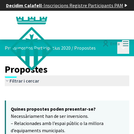
Decidim Calafell
-
Inscripcions Registre Participants PAM
Menú
Entra
Menú p
Pressupostos Participatius 2020
/
Propostes
Propostes
Filtrar i cercar
Saltar el mapa
Leaflet
|
©
HERE maps
7
El següent element és un mapa que presenta els components d'aq
+
Quines propostes poden presentar-se?
−
Necessàriament han de ser inversions.
– Relacionades amb l’espai públic o la millora
d’equipaments municipals.