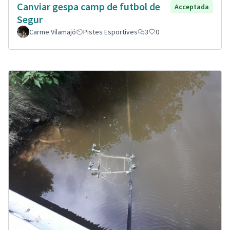
Canviar gespa camp de futbol de
Acceptada
Segur
Carme Vilamajó
Pistes Esportives
3
0