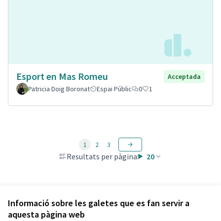
Esport en Mas Romeu
Acceptada
Patricia Doig Boronat
Espai Públic
0
1
1
2
3
Resultats per pàgina:
20
Veure totes les propostes retirades
Informació sobre les galetes que es fan servir a
aquesta pàgina web