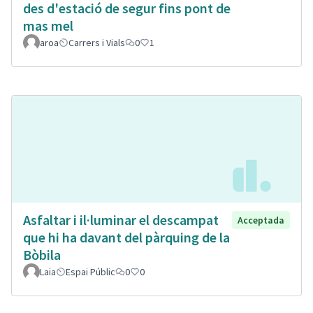
des d'estació de segur fins pont de
mas mel
aroa
Carrers i Vials
0
1
Asfaltar i il·luminar el descampat
Acceptada
que hi ha davant del pàrquing de la
Bòbila
Laia
Espai Públic
0
0