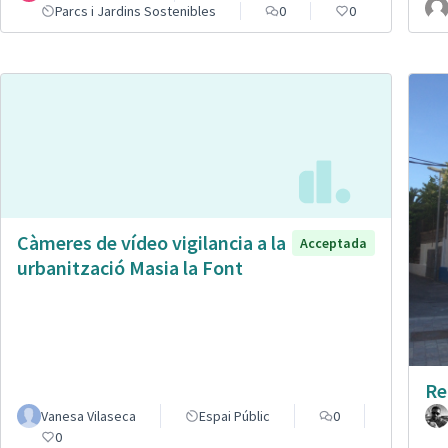
Parcs i Jardins Sostenibles
0
0
Càmeres de vídeo vigilancia a la
Acceptada
urbanització Masia la Font
Re
Vanesa Vilaseca
Espai Públic
0
0