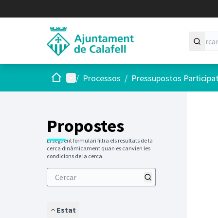
Inici
Menú principal
/
Processos
/
Pressupostos Participa
Saltar
El següen
+
−
Propostes
El següent formulari filtra els resultats de la
cerca dinàmicament quan es canvien les
condicions de la cerca.
Estat