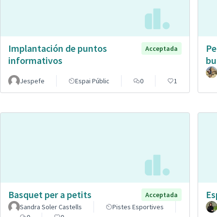
Implantación de puntos
Pe
Acceptada
informativos
bu
Jespefe
Espai Públic
0
1
Basquet per a petits
Es
Acceptada
Sandra Soler Castells
Pistes Esportives
0
0