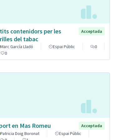
tits contenidors per les
Acceptada
rilles del tabac
Marc García Lladó
Espai Públic
0
0
port en Mas Romeu
Acceptada
Patricia Doig Boronat
Espai Públic
0
1