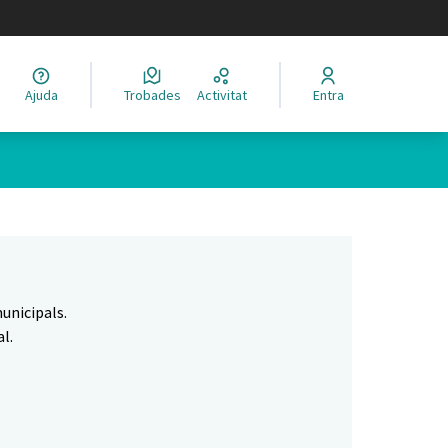
legir el idioma
Ajuda
Trobades
Activitat
Entra
Leaflet
|
©
HERE maps
 com a punts al mapa. L'element es pot fer servir amb un lector 
unicipals.
l.
.