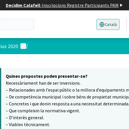
Decidim Calafell
-
Inscripcions Registre Participants PAM
Català
Triar la llengua
E
Menú d'usuari
tius 2020
/
 el mapa
10
t element és un mapa que presenta els components d'aquesta pàgina
Quines propostes poden presentar-se?
Necessàriament han de ser inversions.
– Relacionades amb l’espai públic o la millora d’equipaments m
– De competència municipal i sobre béns de propietat municipa
– Concretes i que donin resposta a una necessitat determinada
– Que compleixin la normativa vigent.
– D’interès general.
– Viables tècnicament.