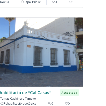
Noelia
Espai Públic
1
1
habilitació de “Cal Casas”
Acceptada
Tomàs Cachinero Tamayo
Rehabilitació ecològica
0
0