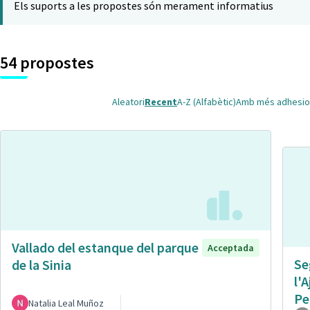
Els suports a les propostes són merament informatius
54 propostes
Aleatori
Recent
A-Z (Alfabètic)
Amb més adhesio
Vallado del estanque del parque
Acceptada
Se
de la Sinia
l'
Pe
Natalia Leal Muñoz