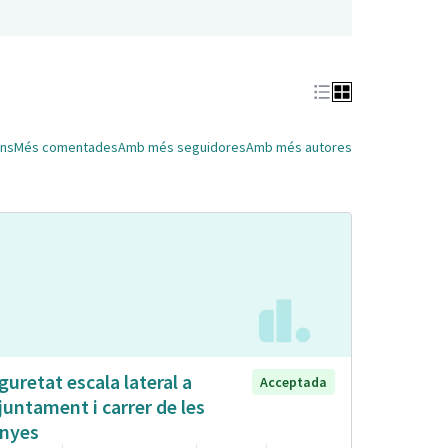
ns
Més comentades
Amb més seguidores
Amb més autores
guretat escala lateral a
Acceptada
Ajuntament i carrer de les
nyes