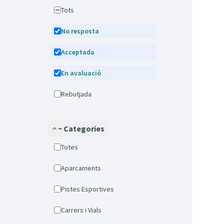
Tots
No resposta
Acceptada
En avaluació
Rebutjada
~ Categories
Totes
Aparcaments
Pistes Esportives
Carrers i Vials