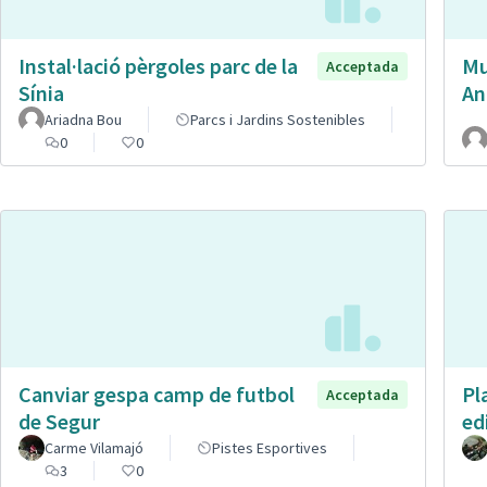
Instal·lació pèrgoles parc de la
Mu
Acceptada
Sínia
An
Ariadna Bou
Parcs i Jardins Sostenibles
0
0
Canviar gespa camp de futbol
Pl
Acceptada
de Segur
ed
Carme Vilamajó
Pistes Esportives
3
0