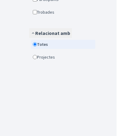
Trobades
Relacionat amb
Totes
Projectes