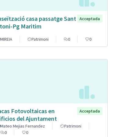
seïtzació casa passatge Sant
Acceptada
toni-Pg Maritim
MIREIA
Patrimoni
0
0
acas Fotovoltaicas en
Acceptada
ificios del Ajuntament
Mateo Mejias Fernandez
Patrimoni
0
0