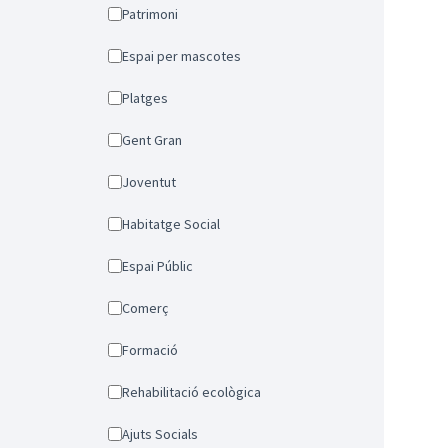
Patrimoni
Espai per mascotes
Platges
Gent Gran
Joventut
Habitatge Social
Espai Públic
Comerç
Formació
Rehabilitació ecològica
Ajuts Socials