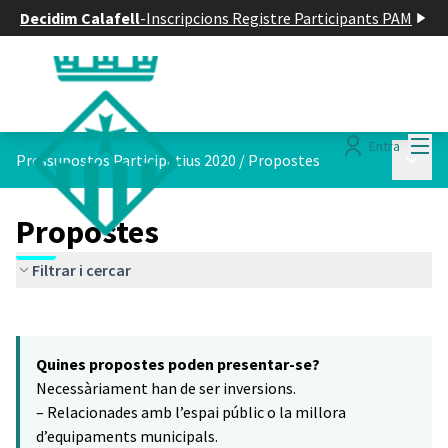
Decidim Calafell
-
Inscripcions Registre Participants PAM
Menú
Entra
Menú p
Pressupostos Participatius 2020
/
Propostes
Propostes
Filtrar i cercar
Saltar el mapa
Leaflet
|
©
HERE maps
8
El següent element és un mapa que presenta els components d'aq
+
Quines propostes poden presentar-se?
−
Necessàriament han de ser inversions.
– Relacionades amb l’espai públic o la millora
d’equipaments municipals.