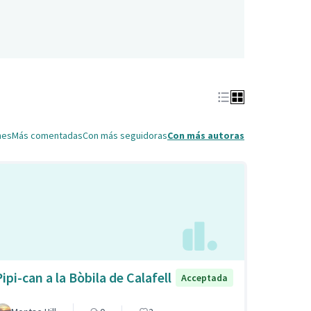
nes
Más comentadas
Con más seguidoras
Con más autoras
ipi-can a la Bòbila de Calafell
Acceptada