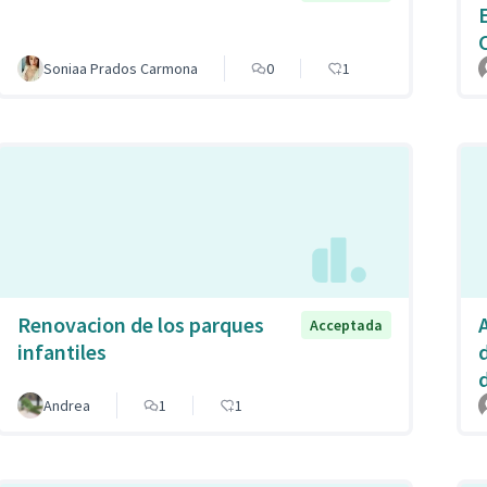
Soniaa Prados Carmona
0
1
Renovacion de los parques
A
Acceptada
infantiles
Andrea
1
1