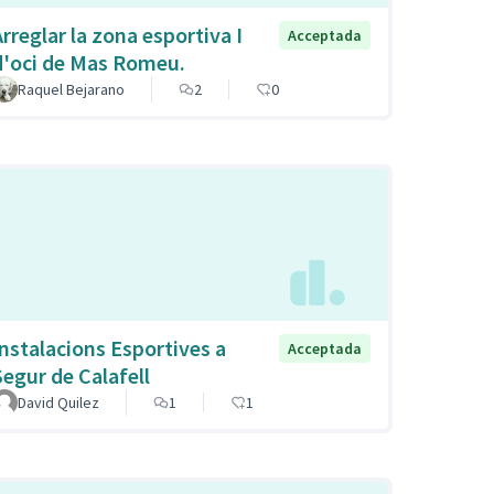
Arreglar la zona esportiva I
Acceptada
d'oci de Mas Romeu.
Raquel Bejarano
2
0
Instalacions Esportives a
Acceptada
Segur de Calafell
David Quilez
1
1