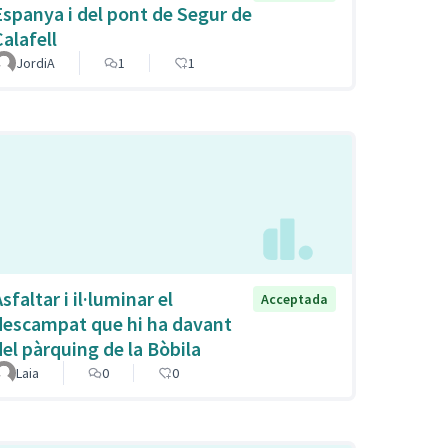
Espanya i del pont de Segur de
Calafell
JordiA
1
1
sfaltar i il·luminar el
Acceptada
descampat que hi ha davant
del pàrquing de la Bòbila
Laia
0
0