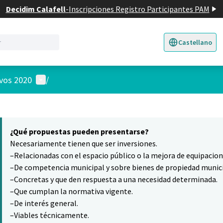
Decidim Calafell
-
Inscripciones Registro Participantes PAM
Castellano
Triar la llengua
E
Menú de usuario
ivos 2020
/
 el mapa
5
nte elemento es un mapa que presenta los componentes de esta pág
¿Qué propuestas pueden presentarse?
Necesariamente tienen que ser inversiones.
–Relacionadas con el espacio público o la mejora de equipacio
–De competencia municipal y sobre bienes de propiedad munici
–Concretas y que den respuesta a una necesidad determinada.
–Que cumplan la normativa vigente.
–De interés general.
–Viables técnicamente.