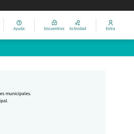
legir el idioma
Ayuda
Encuentros
Actividad
Entra
Leaflet
|
©
HERE maps
ina como puntos en el mapa. El elemento se puede utilizar con un 
nes municipales.
pal.