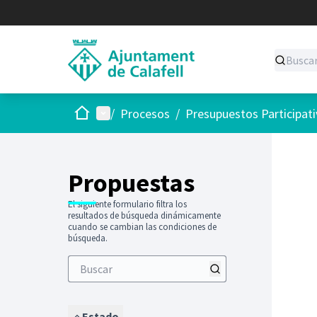
Inicio
Menú principal
/
Procesos
/
Presupuestos Participat
Saltar
El siguie
+
−
Propuestas
El siguiente formulario filtra los
resultados de búsqueda dinámicamente
cuando se cambian las condiciones de
búsqueda.
Estado