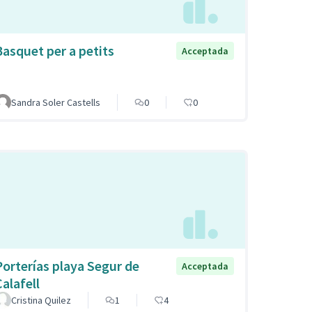
Basquet per a petits
Acceptada
Sandra Soler Castells
0
0
Porterías playa Segur de
Acceptada
Calafell
Cristina Quilez
1
4