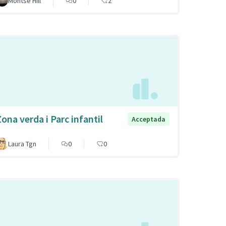
Montse Hill
0
2
Zona verda i Parc infantil
Acceptada
Laura Tgn
0
0