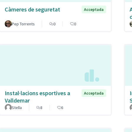
Càmeres de seguretat
Acceptada
Pep Torrents
0
0
Instal·lacions esportives a
Acceptada
Valldemar
Stella
8
6