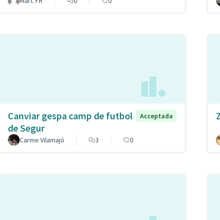
Marc FR
0
0
Canviar gespa camp de futbol
Acceptada
de Segur
Carme Vilamajó
3
0