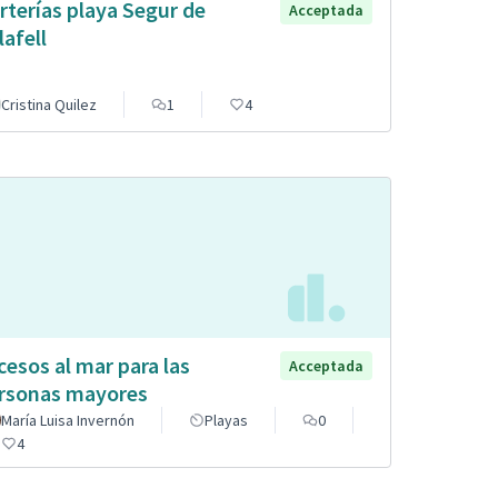
rterías playa Segur de
Acceptada
lafell
Cristina Quilez
1
4
cesos al mar para las
Acceptada
rsonas mayores
María Luisa Invernón
Playas
0
4