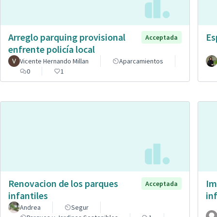
Arreglo parquing provisional
Es
Acceptada
enfrente policía local
Vicente Hernando Millan
Aparcamientos
0
1
Renovacion de los parques
Im
Acceptada
infantiles
in
Andrea
Segur