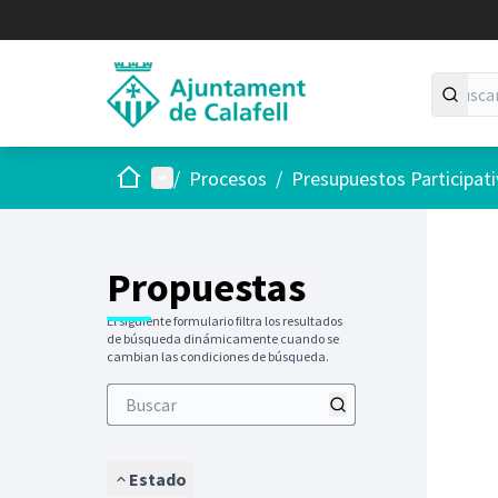
Inicio
Menú principal
/
Procesos
/
Presupuestos Participat
Saltar
El siguie
+
−
Propuestas
El siguiente formulario filtra los resultados
de búsqueda dinámicamente cuando se
cambian las condiciones de búsqueda.
Estado