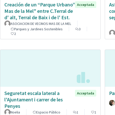
Creación de un “Parque Urbano”
As
Acceptada
Mas de la Mel" entre C.Terral de
co
d' alt, Terral de Baix i de l' Est.
se
ASOCIACION DE VECINOS MAS DE LA MEL
Parques y Jardines Sostenibles
3
2
Seguretat escala lateral a
Pa
Acceptada
l'Ajuntament i carrer de les
Penyes
Noelia
Espacio Público
1
1