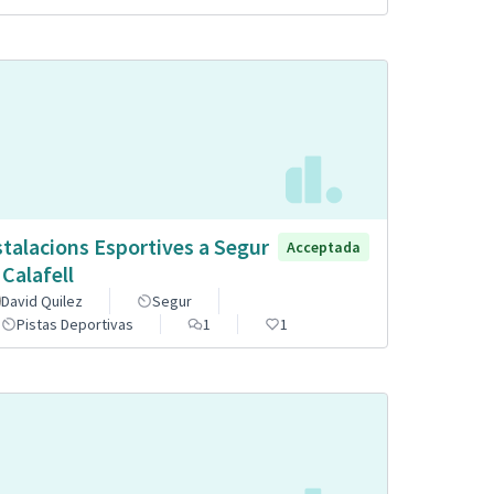
stalacions Esportives a Segur
Acceptada
 Calafell
David Quilez
Segur
Pistas Deportivas
1
1