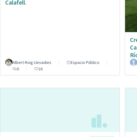
Calafell.
Cr
Ca
Rí
Albert Roig Llevadies
Espacio Público
0
16