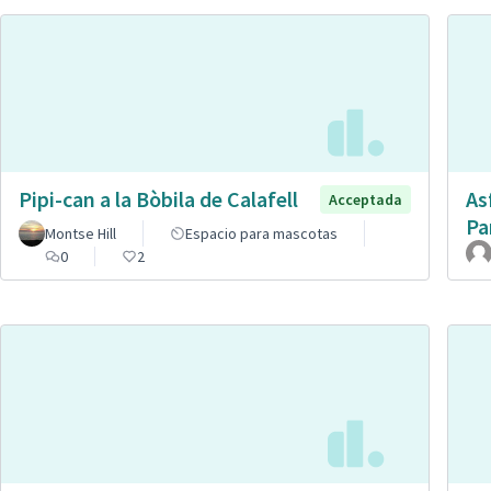
Pipi-can a la Bòbila de Calafell
As
Acceptada
Pa
Montse Hill
Espacio para mascotas
0
2