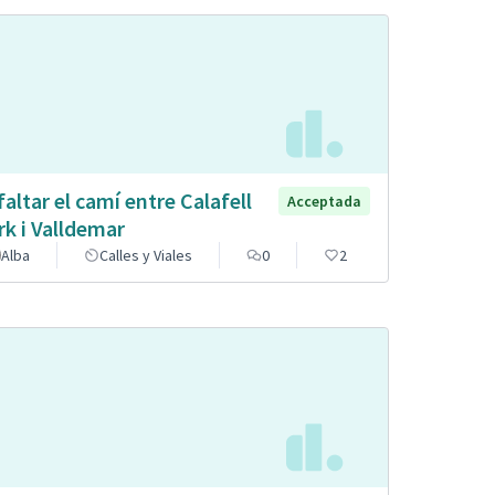
faltar el camí entre Calafell
Acceptada
rk i Valldemar
Alba
Calles y Viales
0
2