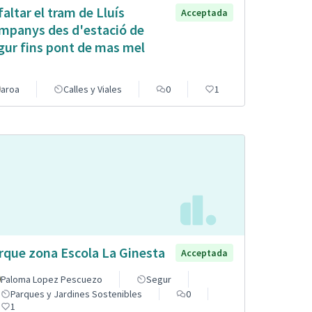
faltar el tram de Lluís
Acceptada
mpanys des d'estació de
gur fins pont de mas mel
aroa
Calles y Viales
0
1
rque zona Escola La Ginesta
Acceptada
Paloma Lopez Pescuezo
Segur
Parques y Jardines Sostenibles
0
1