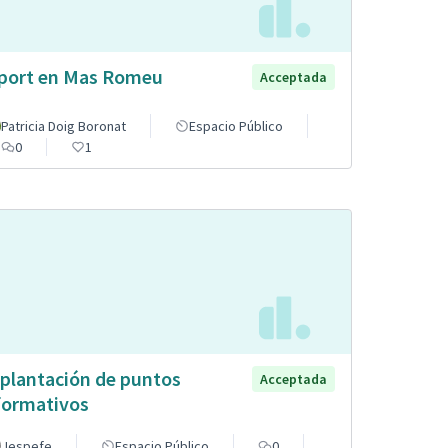
port en Mas Romeu
Acceptada
Patricia Doig Boronat
Espacio Público
0
1
plantación de puntos
Acceptada
formativos
Jespefe
Espacio Público
0