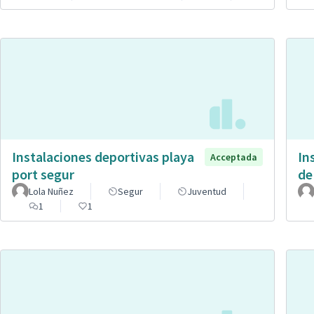
Instalaciones deportivas playa
In
Acceptada
port segur
de
Lola Nuñez
Segur
Juventud
1
1