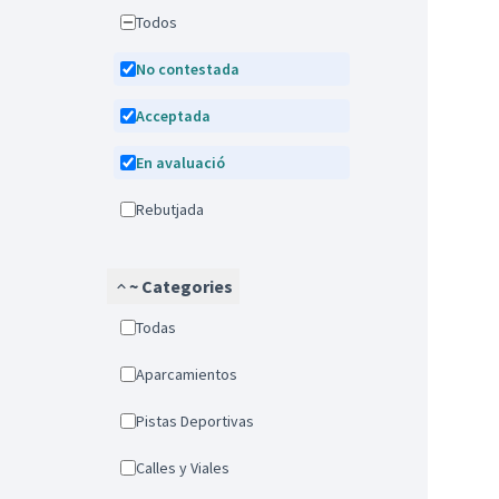
Todos
No contestada
Acceptada
En avaluació
Rebutjada
~ Categories
Todas
Aparcamientos
Pistas Deportivas
Calles y Viales