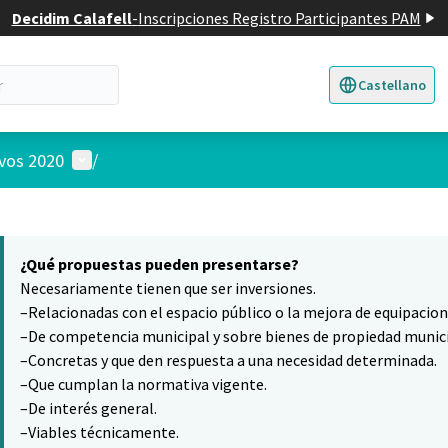
Decidim Calafell
-
Inscripciones Registro Participantes PAM
Castellano
Triar la llengua
E
Menú de usuario
ivos 2020
/
 el mapa
6
nte elemento es un mapa que presenta los componentes de esta pág
¿Qué propuestas pueden presentarse?
Necesariamente tienen que ser inversiones.
–Relacionadas con el espacio público o la mejora de equipacio
–De competencia municipal y sobre bienes de propiedad munici
–Concretas y que den respuesta a una necesidad determinada.
–Que cumplan la normativa vigente.
–De interés general.
–Viables técnicamente.