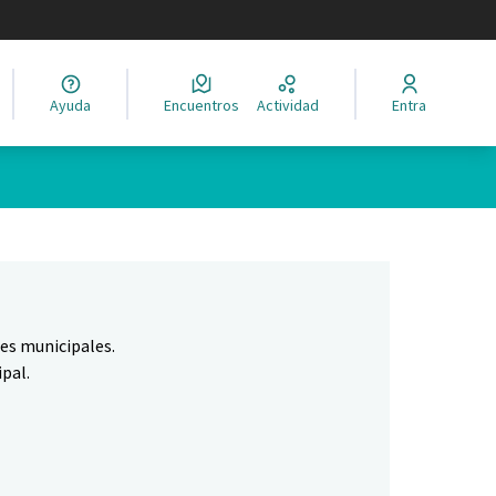
legir el idioma
Ayuda
Encuentros
Actividad
Entra
Leaflet
|
©
HERE maps
ina como puntos en el mapa. El elemento se puede utilizar con un 
nes municipales.
pal.