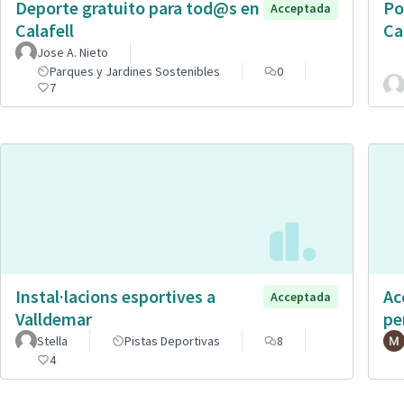
Deporte gratuito para tod@s en
Po
Acceptada
Calafell
Ca
Jose A. Nieto
Parques y Jardines Sostenibles
0
7
Instal·lacions esportives a
Ac
Acceptada
Valldemar
pe
Stella
Pistas Deportivas
8
4