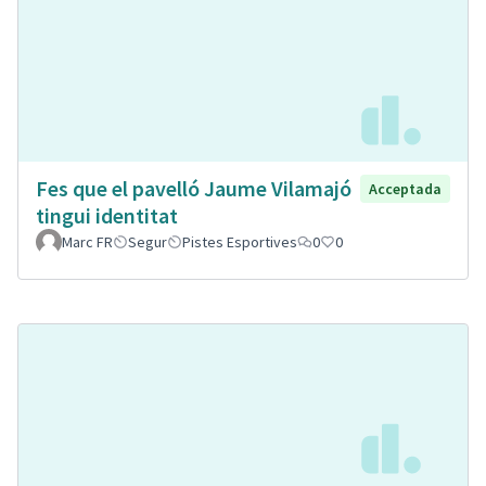
Fes que el pavelló Jaume Vilamajó
Acceptada
tingui identitat
Marc FR
Segur
Pistes Esportives
0
0