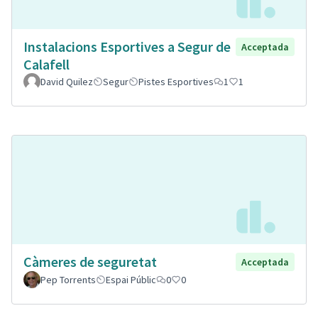
Instalacions Esportives a Segur de
Acceptada
Calafell
David Quilez
Segur
Pistes Esportives
1
1
Càmeres de seguretat
Acceptada
Pep Torrents
Espai Públic
0
0