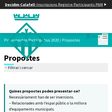
Decidim Calafell
-
Inscripcions Registre Participants PAM
Menú
Entra
Menú p
Pressupostos Participatius 2020
/
Propostes
Propostes
Filtrar i cercar
Saltar el mapa
Leaflet
|
©
HERE maps
14
El següent element és un mapa que presenta els components d'aq
+
Quines propostes poden presentar-se?
−
Necessàriament han de ser inversions.
– Relacionades amb l’espai públic o la millora
d’equipaments municipals.