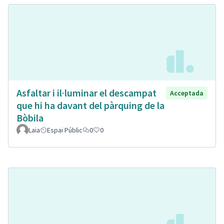
Asfaltar i il·luminar el descampat
Acceptada
que hi ha davant del pàrquing de la
Bòbila
Laia
Espai Públic
0
0