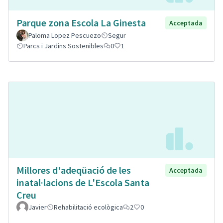
Parque zona Escola La Ginesta
Acceptada
Paloma Lopez Pescuezo
Segur
Parcs i Jardins Sostenibles
0
1
Millores d'adeqüació de les
Acceptada
inatal·lacions de L'Escola Santa
Creu
Javier
Rehabilitació ecològica
2
0