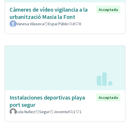
Càmeres de vídeo vigilancia a la
Acceptada
urbanització Masia la Font
Vanesa Vilaseca
Espai Públic
0
0
Instalaciones deportivas playa
Acceptada
port segur
Lola Nuñez
Segur
Joventut
1
1