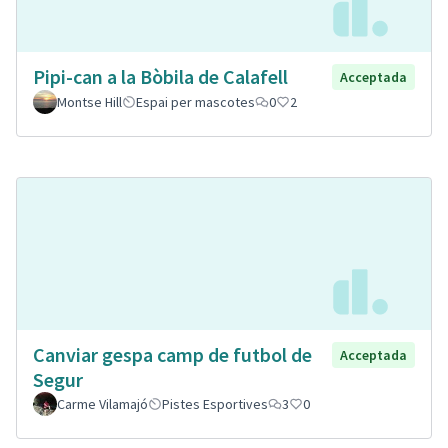
Pipi-can a la Bòbila de Calafell
Acceptada
Montse Hill
Espai per mascotes
0
2
Canviar gespa camp de futbol de
Acceptada
Segur
Carme Vilamajó
Pistes Esportives
3
0