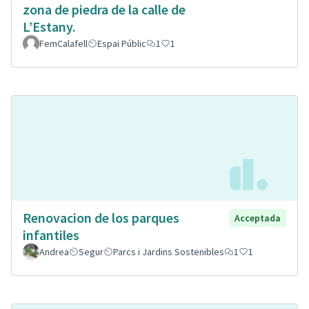
zona de piedra de la calle de
L’Estany.
FemCalafell
Espai Públic
1
1
Renovacion de los parques
Acceptada
infantiles
Andrea
Segur
Parcs i Jardins Sostenibles
1
1