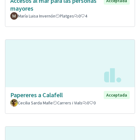
Accesos al mar para las personas
Acceptada
mayores
María Luisa Invernón
Platges
0
4
Papereres a Calafell
Acceptada
Cecilia Sarda Mañe
Carrers i Vials
0
0