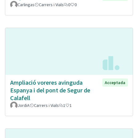
Carlingas
Carrers i Vials
0
0
Ampliació voreres avinguda
Acceptada
Espanya i del pont de Segur de
Calafell
JordiA
Carrers i Vials
1
1