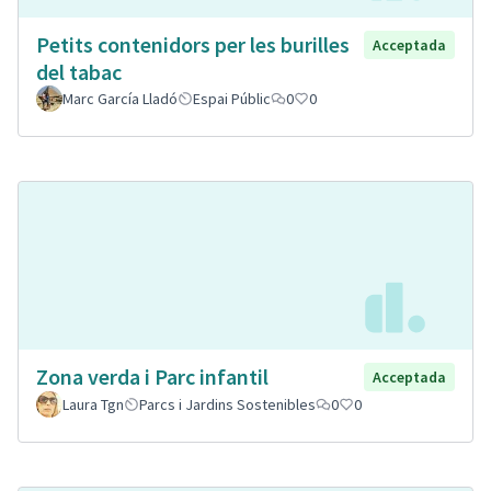
Petits contenidors per les burilles
Acceptada
del tabac
Marc García Lladó
Espai Públic
0
0
Zona verda i Parc infantil
Acceptada
Laura Tgn
Parcs i Jardins Sostenibles
0
0