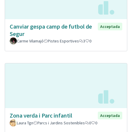
Canviar gespa camp de futbol de
Acceptada
Segur
Carme Vilamajó
Pistes Esportives
3
0
Zona verda i Parc infantil
Acceptada
Laura Tgn
Parcs i Jardins Sostenibles
0
0