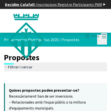
Decidim Calafell
-
Inscripcions Registre Participants PAM
Menú
Entra
Menú p
Pressupostos Participatius 2020
/
Propostes
Propostes
Filtrar i cercar
Saltar el mapa
Leaflet
|
©
HERE maps
16
El següent element és un mapa que presenta els components d'aq
+
Quines propostes poden presentar-se?
−
Necessàriament han de ser inversions.
– Relacionades amb l’espai públic o la millora
d’equipaments municipals.