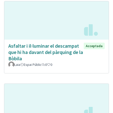
Asfaltar i il·luminar el descampat
Acceptada
que hi ha davant del pàrquing de la
Bòbila
Laia
Espai Públic
0
0