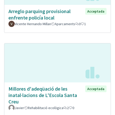
Arreglo parquing provisional
Acceptada
enfrente policía local
Vicente Hernando Millan
Aparcaments
0
1
Millores d'adeqüació de les
Acceptada
inatal·lacions de L'Escola Santa
Creu
Javier
Rehabilitació ecològica
2
0