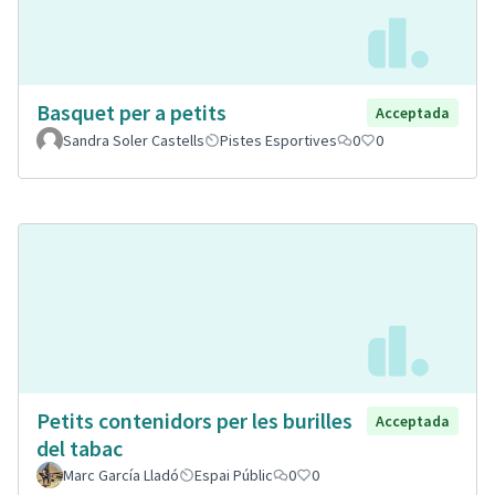
Basquet per a petits
Acceptada
Sandra Soler Castells
Pistes Esportives
0
0
Petits contenidors per les burilles
Acceptada
del tabac
Marc García Lladó
Espai Públic
0
0