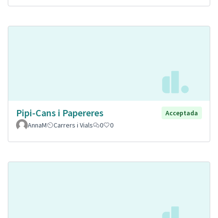
Pipi-Cans i Papereres
Acceptada
AnnaM
Carrers i Vials
0
0