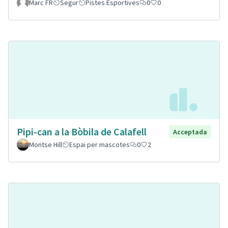
Marc FR
Segur
Pistes Esportives
0
0
Pipi-can a la Bòbila de Calafell
Acceptada
Montse Hill
Espai per mascotes
0
2