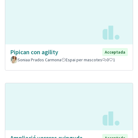
Pipican con agility
Acceptada
Soniaa Prados Carmona
Espai per mascotes
0
1
Ampliació voreres avinguda
Acceptada