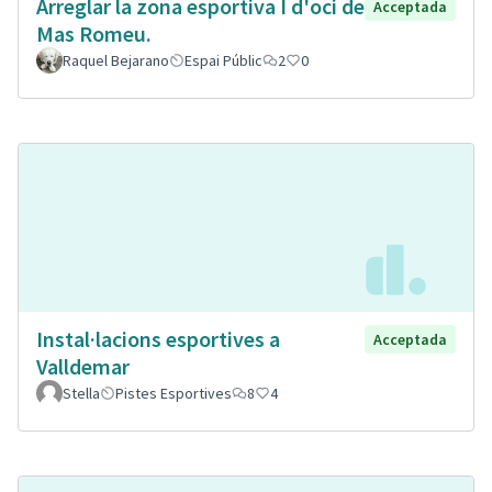
Arreglar la zona esportiva I d'oci de
Acceptada
Mas Romeu.
Raquel Bejarano
Espai Públic
2
0
Instal·lacions esportives a
Acceptada
Valldemar
Stella
Pistes Esportives
8
4