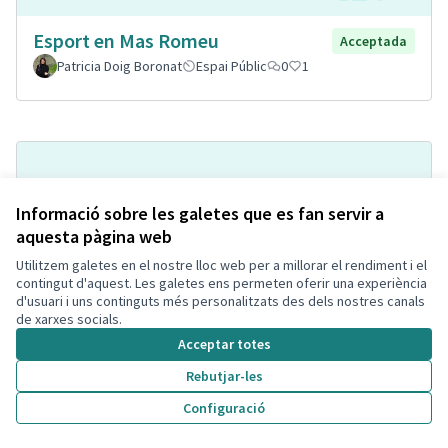
Esport en Mas Romeu
Acceptada
Patricia Doig Boronat
Espai Públic
0
1
Informació sobre les galetes que es fan servir a
aquesta pàgina web
Utilitzem galetes en el nostre lloc web per a millorar el rendiment i el
contingut d'aquest. Les galetes ens permeten oferir una experiència
d'usuari i uns continguts més personalitzats des dels nostres canals
Implantación de puntos
de xarxes socials.
Acceptada
informativos
Acceptar totes
Jespefe
Espai Públic
0
1
Rebutjar-les
Configuració