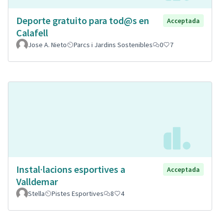
Deporte gratuito para tod@s en
Acceptada
Calafell
Jose A. Nieto
Parcs i Jardins Sostenibles
0
7
Instal·lacions esportives a
Acceptada
Valldemar
Stella
Pistes Esportives
8
4