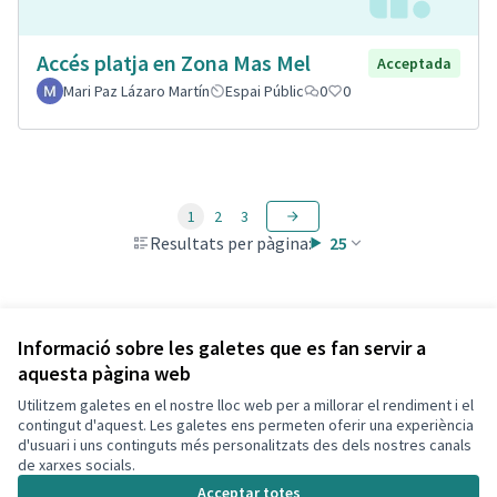
Accés platja en Zona Mas Mel
Acceptada
Mari Paz Lázaro Martín
Espai Públic
0
0
1
2
3
Resultats per pàgina:
25
Veure totes les propostes retirades
Informació sobre les galetes que es fan servir a
aquesta pàgina web
Utilitzem galetes en el nostre lloc web per a millorar el rendiment i el
Termes i condicions d'ús
contingut d'aquest. Les galetes ens permeten oferir una experiència
Configuració de les galetes
d'usuari i uns continguts més personalitzats des dels nostres canals
Decidim Calafell a X
Decidim Calafell a Facebook
Decidim Calafell a YouTube
Decidim Calafell a GitHub
de xarxes socials.
(Enllaç extern)
(Enllaç extern)
(Enllaç extern)
(Enllaç extern)
Acceptar totes