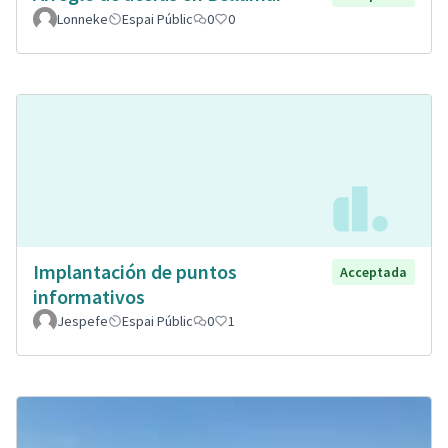
Lonneke
Espai Públic
0
0
Implantación de puntos
Acceptada
informativos
Jespefe
Espai Públic
0
1