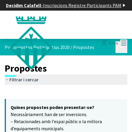
Decidim Calafell
-
Inscripcions Registre Participants PAM
Menú
Entra
Menú p
Pressupostos Participatius 2020
/
Propostes
Propostes
Filtrar i cercar
Saltar el mapa
Leaflet
|
©
HERE maps
5
El següent element és un mapa que presenta els components d'aq
+
Quines propostes poden presentar-se?
−
Necessàriament han de ser inversions.
– Relacionades amb l’espai públic o la millora
d’equipaments municipals.