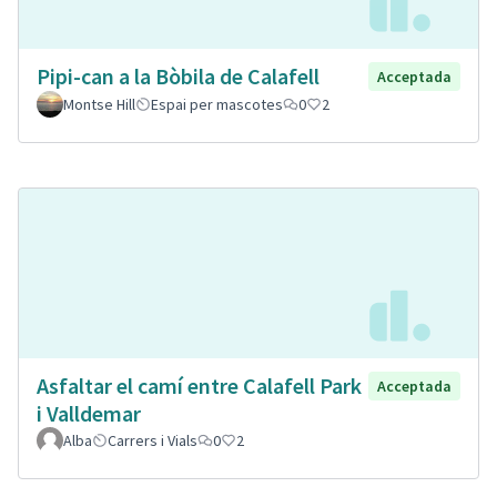
Pipi-can a la Bòbila de Calafell
Acceptada
Montse Hill
Espai per mascotes
0
2
Asfaltar el camí entre Calafell Park
Acceptada
i Valldemar
Alba
Carrers i Vials
0
2