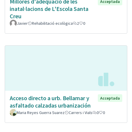
Millores d'adeqüació de les
Acceptada
inatal·lacions de L'Escola Santa
Creu
Javier
Rehabilitació ecològica
2
0
Acceso directo a urb. Bellamar y
Acceptada
asfaltado calzadas urbanización
Maria Reyes Guerra Suarez
Carrers i Vials
0
0