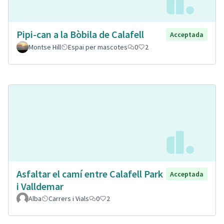
Pipi-can a la Bòbila de Calafell
Acceptada
Montse Hill
Espai per mascotes
0
2
Asfaltar el camí entre Calafell Park
Acceptada
i Valldemar
Alba
Carrers i Vials
0
2