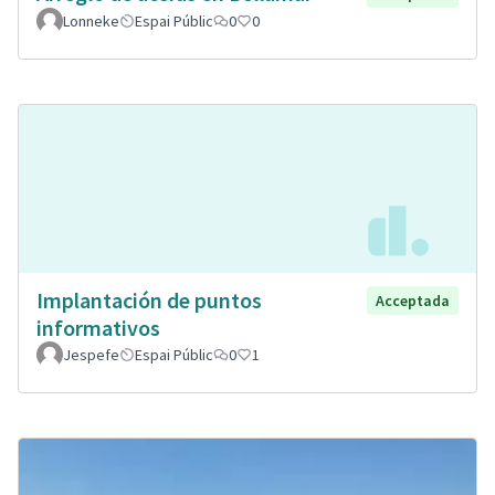
Lonneke
Espai Públic
0
0
Implantación de puntos
Acceptada
informativos
Jespefe
Espai Públic
0
1