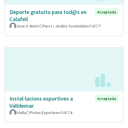
Deporte gratuito para tod@s en
Acceptada
Calafell
Jose A. Nieto
Parcs i Jardins Sostenibles
0
7
Instal·lacions esportives a
Acceptada
Valldemar
Stella
Pistes Esportives
8
4