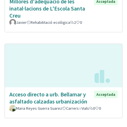
Millores d'adeqüació de les
Acceptada
inatal·lacions de L'Escola Santa
Creu
Javier
Rehabilitació ecològica
2
0
Acceso directo a urb. Bellamar y
Acceptada
asfaltado calzadas urbanización
Maria Reyes Guerra Suarez
Carrers i Vials
0
0