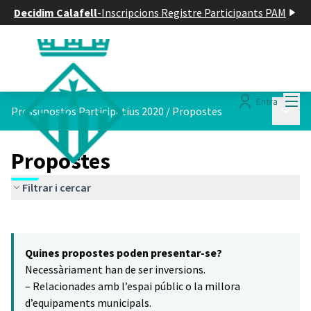
Decidim Calafell
-
Inscripcions Registre Participants PAM
Menú
Entra
Menú p
Pressupostos Participatius 2020
/
Propostes
Propostes
Filtrar i cercar
Saltar el mapa
Leaflet
|
©
HERE maps
5
El següent element és un mapa que presenta els components d'aq
+
Quines propostes poden presentar-se?
−
Necessàriament han de ser inversions.
– Relacionades amb l’espai públic o la millora
d’equipaments municipals.