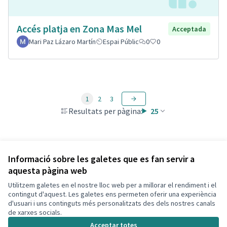
Accés platja en Zona Mas Mel
Acceptada
Mari Paz Lázaro Martín
Espai Públic
0
0
1
2
3
Resultats per pàgina:
25
Veure totes les propostes retirades
Informació sobre les galetes que es fan servir a
aquesta pàgina web
Utilitzem galetes en el nostre lloc web per a millorar el rendiment i el
Termes i condicions d'ús
contingut d'aquest. Les galetes ens permeten oferir una experiència
Configuració de les galetes
d'usuari i uns continguts més personalitzats des dels nostres canals
Decidim Calafell a X
Decidim Calafell a Facebook
Decidim Calafell a YouTube
Decidim Calafell a GitHub
de xarxes socials.
(Enllaç extern)
(Enllaç extern)
(Enllaç extern)
(Enllaç extern)
Acceptar totes