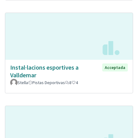
Instal·lacions esportives a
Acceptada
Valldemar
Stella
Pistas Deportivas
8
4