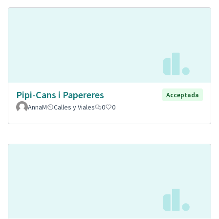
Pipi-Cans i Papereres
Acceptada
AnnaM
Calles y Viales
0
0