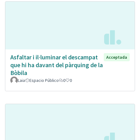
Asfaltar i il·luminar el descampat
Acceptada
que hi ha davant del pàrquing de la
Bòbila
Laia
Espacio Público
0
0