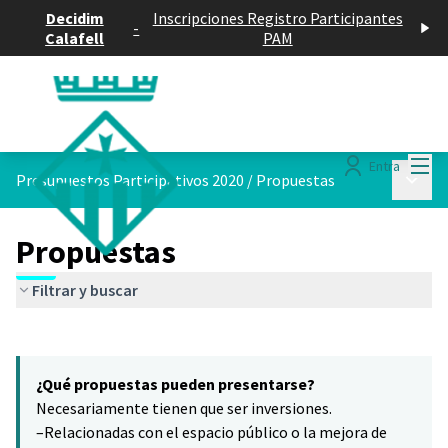
Decidim
Inscripciones Registro Participantes
-
Calafell
PAM
Menú
Entra
Menú p
Presupuestos Participativos 2020
/
Propuestas
Propuestas
Filtrar y buscar
Saltar el mapa
Leaflet
|
©
HERE maps
4
El siguiente elemento es un mapa que presenta los componentes 
+
¿Qué propuestas pueden presentarse?
−
Necesariamente tienen que ser inversiones.
–Relacionadas con el espacio público o la mejora de