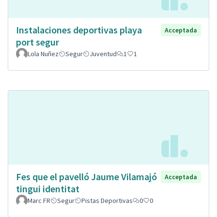
Instalaciones deportivas playa
Acceptada
port segur
Lola Nuñez
Segur
Juventud
1
1
Fes que el pavelló Jaume Vilamajó
Acceptada
tingui identitat
Marc FR
Segur
Pistas Deportivas
0
0