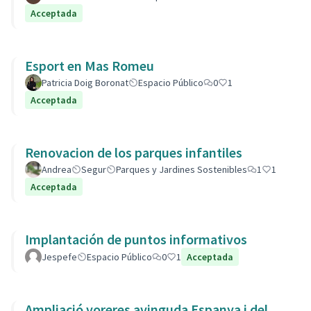
Acceptada
Esport en Mas Romeu
Patricia Doig Boronat
Espacio Público
0
1
Acceptada
Renovacion de los parques infantiles
Andrea
Segur
Parques y Jardines Sostenibles
1
1
Acceptada
Implantación de puntos informativos
Jespefe
Espacio Público
0
1
Acceptada
Ampliació voreres avinguda Espanya i del