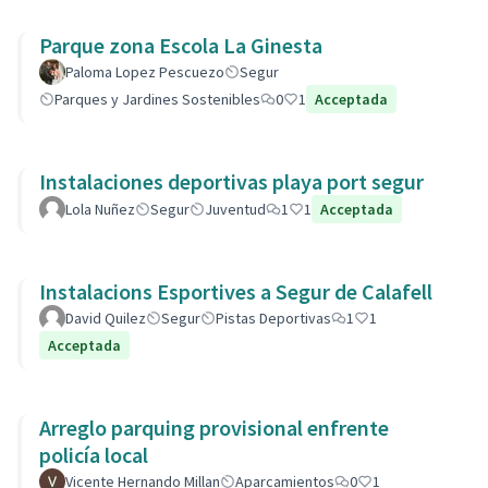
Parque zona Escola La Ginesta
Paloma Lopez Pescuezo
Segur
Parques y Jardines Sostenibles
0
1
Acceptada
Instalaciones deportivas playa port segur
Lola Nuñez
Segur
Juventud
1
1
Acceptada
Instalacions Esportives a Segur de Calafell
David Quilez
Segur
Pistas Deportivas
1
1
Acceptada
Arreglo parquing provisional enfrente
policía local
Vicente Hernando Millan
Aparcamientos
0
1