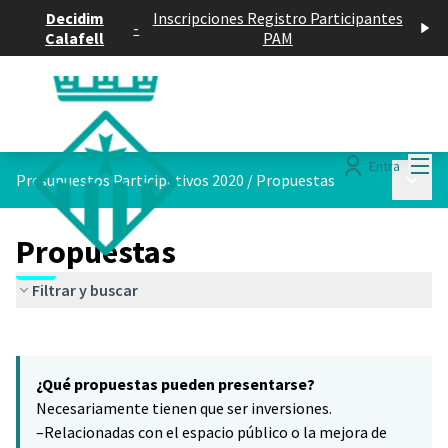
Decidim
Inscripciones Registro Participantes
-
Calafell
PAM
Menú
Entra
Menú p
Presupuestos Participativos 2020
/
Propuestas
Propuestas
Filtrar y buscar
Saltar el mapa
Leaflet
|
©
HERE maps
6
El siguiente elemento es un mapa que presenta los componentes 
+
¿Qué propuestas pueden presentarse?
−
Necesariamente tienen que ser inversiones.
–Relacionadas con el espacio público o la mejora de