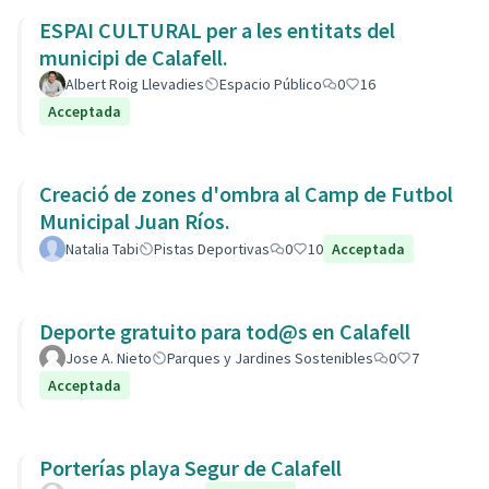
ESPAI CULTURAL per a les entitats del
municipi de Calafell.
Albert Roig Llevadies
Espacio Público
0
16
Acceptada
Creació de zones d'ombra al Camp de Futbol
Municipal Juan Ríos.
Natalia Tabi
Pistas Deportivas
0
10
Acceptada
Deporte gratuito para tod@s en Calafell
Jose A. Nieto
Parques y Jardines Sostenibles
0
7
Acceptada
Porterías playa Segur de Calafell