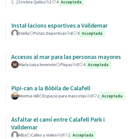
Cristina Quilez
1
4
Acceptada
Instal·lacions esportives a Valldemar
Stella
Pistas Deportivas
8
4
Acceptada
Accesos al mar para las personas mayores
María Luisa Invernón
Playas
0
4
Acceptada
Pipi-can a la Bòbila de Calafell
Montse Hill
Espacio para mascotas
0
2
Acceptada
Asfaltar el camí entre Calafell Park i
Valldemar
Alba
Calles y Viales
0
2
Acceptada