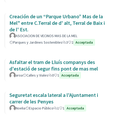
Creación de un “Parque Urbano” Mas de la
Mel" entre C.Terral de d' alt, Terral de Baix i
de l' Est.
ASOCIACION DE VECINOS MAS DE LA MEL
Parques y Jardines Sostenibles
3
2
Acceptada
Asfaltar el tram de Lluís companys des
d'estació de segur fins pont de mas mel
aroa
Calles y Viales
0
1
Acceptada
Seguretat escala lateral a l'Ajuntament i
carrer de les Penyes
Noelia
Espacio Público
1
1
Acceptada