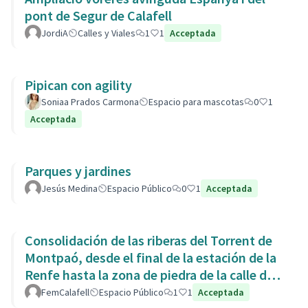
pont de Segur de Calafell
JordiA
Calles y Viales
1
1
Acceptada
Pipican con agility
Soniaa Prados Carmona
Espacio para mascotas
0
1
Acceptada
Parques y jardines
Jesús Medina
Espacio Público
0
1
Acceptada
Consolidación de las riberas del Torrent de
Montpaó, desde el final de la estación de la
Renfe hasta la zona de piedra de la calle de
L’Estany.
FemCalafell
Espacio Público
1
1
Acceptada