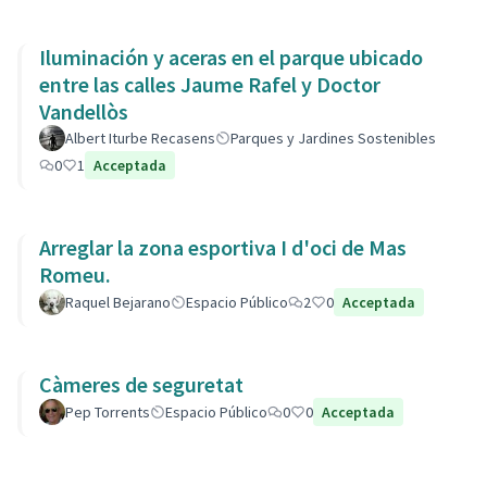
Iluminación y aceras en el parque ubicado
entre las calles Jaume Rafel y Doctor
Vandellòs
Albert Iturbe Recasens
Parques y Jardines Sostenibles
0
1
Acceptada
Arreglar la zona esportiva I d'oci de Mas
Romeu.
Raquel Bejarano
Espacio Público
2
0
Acceptada
Càmeres de seguretat
Pep Torrents
Espacio Público
0
0
Acceptada