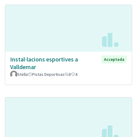
Instal·lacions esportives a
Acceptada
Valldemar
Stella
Pistas Deportivas
8
4