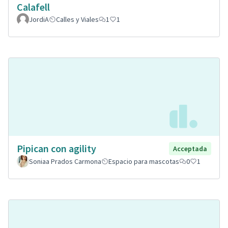
Calafell
JordiA
Calles y Viales
1
1
Pipican con agility
Acceptada
Soniaa Prados Carmona
Espacio para mascotas
0
1