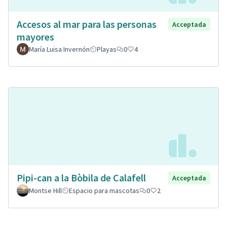
Accesos al mar para las personas
Acceptada
mayores
María Luisa Invernón
Playas
0
4
Pipi-can a la Bòbila de Calafell
Acceptada
Montse Hill
Espacio para mascotas
0
2