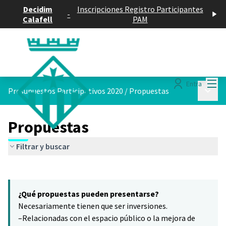
Decidim
Inscripciones Registro Participantes
-
Calafell
PAM
Menú
Entra
Menú p
Presupuestos Participativos 2020
/
Propuestas
Propuestas
Filtrar y buscar
Saltar el mapa
Leaflet
|
©
HERE maps
6
El siguiente elemento es un mapa que presenta los componentes 
+
¿Qué propuestas pueden presentarse?
−
Necesariamente tienen que ser inversiones.
–Relacionadas con el espacio público o la mejora de