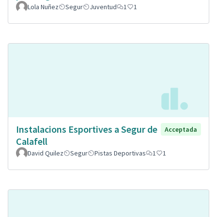
Lola Nuñez
Segur
Juventud
1
1
Instalacions Esportives a Segur de
Acceptada
Calafell
David Quilez
Segur
Pistas Deportivas
1
1