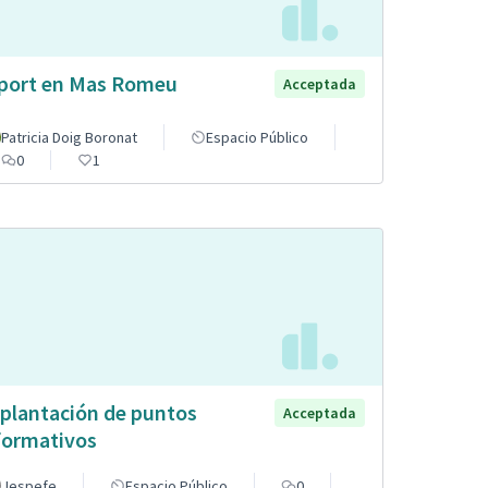
port en Mas Romeu
Acceptada
Patricia Doig Boronat
Espacio Público
0
1
plantación de puntos
Acceptada
formativos
Jespefe
Espacio Público
0