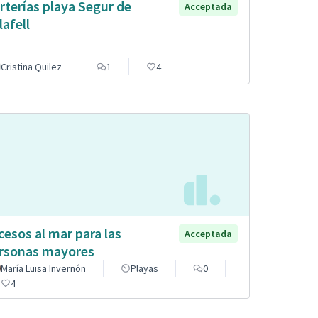
rterías playa Segur de
Acceptada
lafell
Cristina Quilez
1
4
cesos al mar para las
Acceptada
rsonas mayores
María Luisa Invernón
Playas
0
4