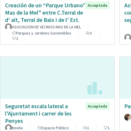
Creación de un “Parque Urbano”
As
Acceptada
Mas de la Mel" entre C.Terral de
co
d' alt, Terral de Baix i de l' Est.
se
ASOCIACION DE VECINOS MAS DE LA MEL
Parques y Jardines Sostenibles
3
2
Seguretat escala lateral a
Pa
Acceptada
l'Ajuntament i carrer de les
Penyes
Noelia
Espacio Público
1
1