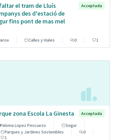
faltar el tram de Lluís
Acceptada
mpanys des d'estació de
gur fins pont de mas mel
aroa
Calles y Viales
0
1
rque zona Escola La Ginesta
Acceptada
Paloma Lopez Pescuezo
Segur
Parques y Jardines Sostenibles
0
1