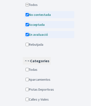
Todos
No contestada
Acceptada
En avaluació
Rebutjada
~ Categories
Todas
Aparcamientos
Pistas Deportivas
Calles y Viales