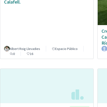
Calafell.
Cr
Ca
Rí
Albert Roig Llevadies
Espacio Público
0
16