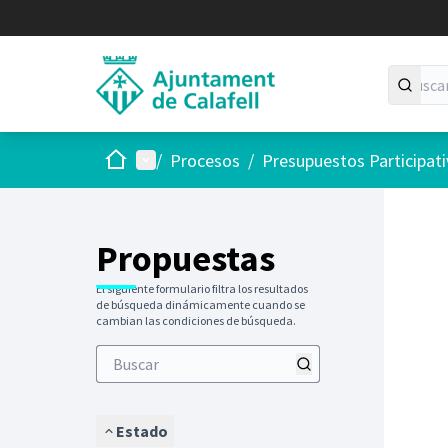
Inicio
Menú principal
/
Procesos
/
Presupuestos Participat
Saltar
El siguie
+
−
Propuestas
El siguiente formulario filtra los resultados
de búsqueda dinámicamente cuando se
cambian las condiciones de búsqueda.
Estado