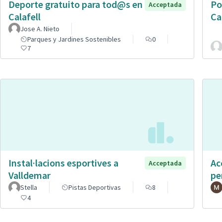
Deporte gratuito para tod@s en
Po
Acceptada
Calafell
Ca
Jose A. Nieto
Parques y Jardines Sostenibles
0
7
Instal·lacions esportives a
Ac
Acceptada
Valldemar
pe
Stella
Pistas Deportivas
8
4