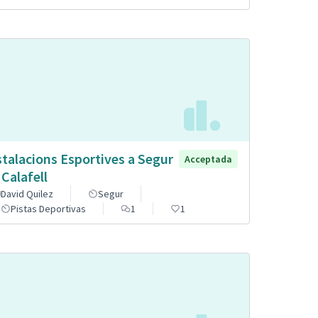
stalacions Esportives a Segur
Acceptada
 Calafell
David Quilez
Segur
Pistas Deportivas
1
1