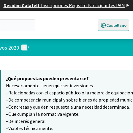
Decidim Calafell
-
Inscripciones Registro Participantes PAM
Castellano
Triar la llengua
E
Menú de usuario
ivos 2020
/
 el mapa
6
nte elemento es un mapa que presenta los componentes de esta pág
¿Qué propuestas pueden presentarse?
Necesariamente tienen que ser inversiones.
–Relacionadas con el espacio público o la mejora de equipacio
–De competencia municipal y sobre bienes de propiedad munici
–Concretas y que den respuesta a una necesidad determinada.
–Que cumplan la normativa vigente.
–De interés general.
–Viables técnicamente.