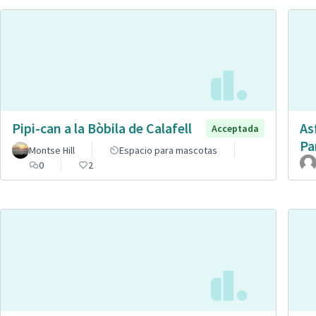
Pipi-can a la Bòbila de Calafell
As
Acceptada
Pa
Montse Hill
Espacio para mascotas
0
2