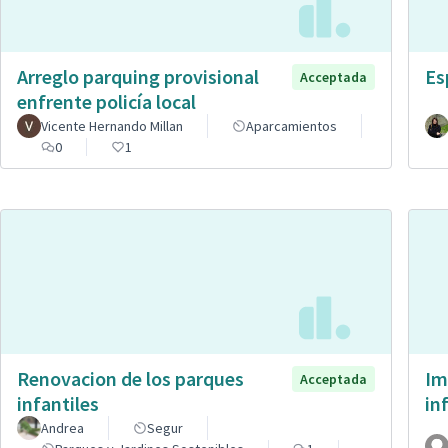
Arreglo parquing provisional
Es
Acceptada
enfrente policía local
Vicente Hernando Millan
Aparcamientos
0
1
Renovacion de los parques
Im
Acceptada
infantiles
in
Andrea
Segur