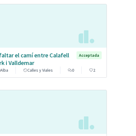
faltar el camí entre Calafell
Acceptada
rk i Valldemar
Alba
Calles y Viales
0
2