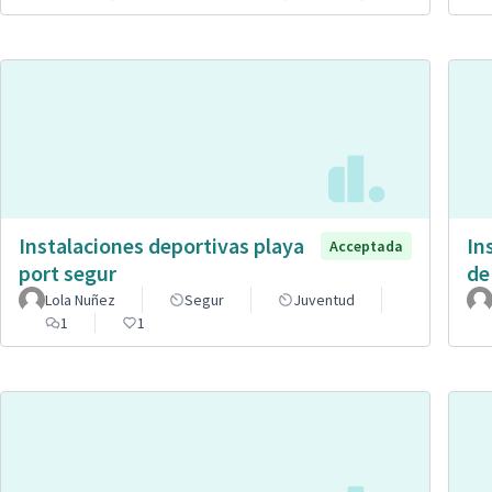
Instalaciones deportivas playa
In
Acceptada
port segur
de
Lola Nuñez
Segur
Juventud
1
1