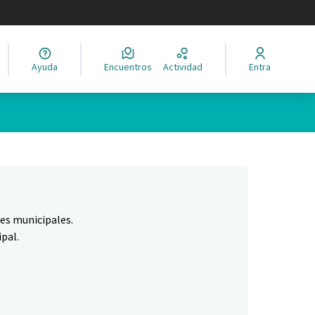
legir el idioma
Ayuda
Encuentros
Actividad
Entra
Leaflet
|
©
HERE maps
ina como puntos en el mapa. El elemento se puede utilizar con un 
nes municipales.
pal.