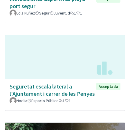
port segur
Lola Nuñez
Segur
Juventud
1
1
Seguretat escala lateral a
Acceptada
l'Ajuntament i carrer de les Penyes
Noelia
Espacio Público
1
1