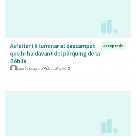
Asfaltar i il·luminar el descampat
Acceptada
que hi ha davant del pàrquing de la
Bòbila
Laia
Espacio Público
0
0