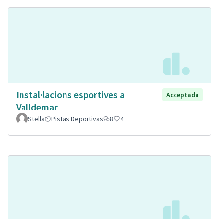
Instal·lacions esportives a
Acceptada
Valldemar
Stella
Pistas Deportivas
8
4