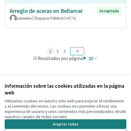
Arreglo de aceras en Bellamar
Acceptada
Lonneke
Espacio Público
0
0
1
2
3
Resultados por página:
25
Ver todas las propuestas retiradas
Información sobre las cookies utilizadas en la página
web
Utilizamos cookies en nuestro sitio web para mejorar el rendimiento
Términos y condiciones de uso
y el contenido del mismo. Las cookies nos permiten ofrecer una
Configuración de cookies
experiencia de usuario y unos contenidos más personalizados desde
Decidim Calafell en X
Decidim Calafell en Facebook
Decidim Calafell en YouTube
Decidim Calafell en GitHub
nuestros canales de redes sociales.
(Enlace externo)
(Enlace externo)
(Enlace externo)
(Enlace externo)
Aceptar todas