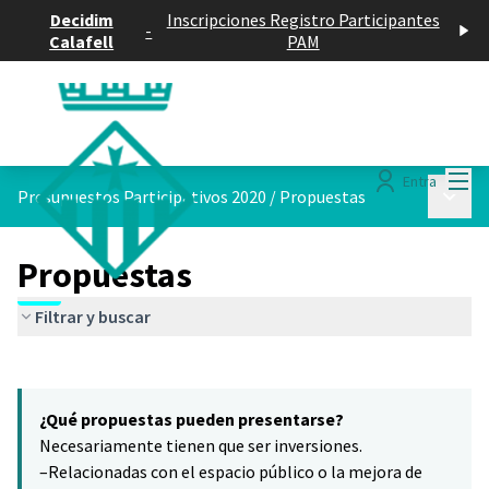
Decidim
Inscripciones Registro Participantes
-
Calafell
PAM
Menú
Entra
Menú p
Presupuestos Participativos 2020
/
Propuestas
Propuestas
Filtrar y buscar
Saltar el mapa
Leaflet
|
©
HERE maps
8
El siguiente elemento es un mapa que presenta los componentes 
+
¿Qué propuestas pueden presentarse?
−
Necesariamente tienen que ser inversiones.
–Relacionadas con el espacio público o la mejora de