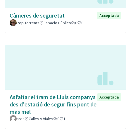
Càmeres de seguretat
Acceptada
Pep Torrents
Espacio Público
0
0
Asfaltar el tram de Lluís companys
Acceptada
des d'estació de segur fins pont de
mas mel
aroa
Calles y Viales
0
1