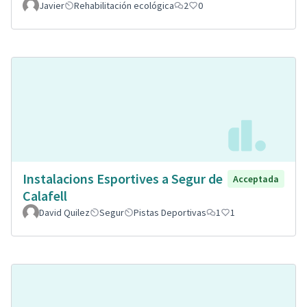
Javier
Rehabilitación ecológica
2
0
Instalacions Esportives a Segur de
Acceptada
Calafell
David Quilez
Segur
Pistas Deportivas
1
1