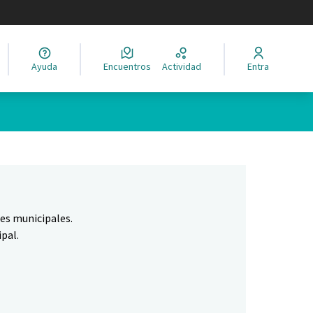
legir el idioma
Ayuda
Encuentros
Actividad
Entra
Leaflet
|
©
HERE maps
ina como puntos en el mapa. El elemento se puede utilizar con un 
nes municipales.
pal.