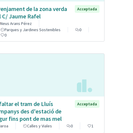
renjament de la zona verda
Acceptada
l C/ Jaume Rafel
Neus Arans Pérez
Parques y Jardines Sostenibles
0
0
faltar el tram de Lluís
Acceptada
mpanys des d'estació de
gur fins pont de mas mel
aroa
Calles y Viales
0
1