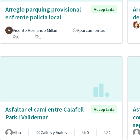
Arreglo parquing provisional
Ar
Acceptada
enfrente policía local
de
Vicente Hernando Millan
Aparcamientos
0
1
Asfaltar el camí entre Calafell
As
Acceptada
Park i Valldemar
co
se
Alba
Calles y Viales
0
2