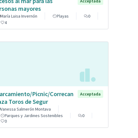
cesos al mar para las
Acceptada
rsonas mayores
María Luisa Invernón
Playas
0
4
arcamiento/Picnic/Correcan
Acceptada
aza Toros de Segur
Vanessa Salmerón Montava
Parques y Jardines Sostenibles
0
0