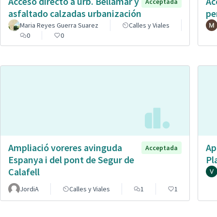
Acceso directo a urb. Bellamar y
Ac
Acceptada
asfaltado calzadas urbanización
pe
Maria Reyes Guerra Suarez
Calles y Viales
0
0
Ampliació voreres avinguda
Ap
Acceptada
Espanya i del pont de Segur de
Pl
Calafell
JordiA
Calles y Viales
1
1