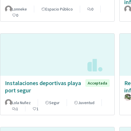
in
Lonneke
Espacio Público
0
0
Instalaciones deportivas playa
Re
Acceptada
port segur
in
Lola Nuñez
Segur
Juventud
1
1