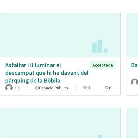
Asfaltar i il·luminar el
Ba
Acceptada
descampat que hi ha davant del
pàrquing de la Bòbila
Laia
Espacio Público
0
0