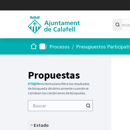
Inicio
Menú principal
/
Procesos
/
Presupuestos Participat
Saltar
El siguie
+
−
Propuestas
El siguiente formulario filtra los resultados
de búsqueda dinámicamente cuando se
cambian las condiciones de búsqueda.
Estado