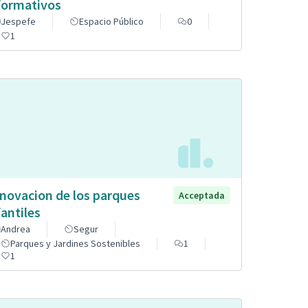
formativos
Jespefe
Espacio Público
0
1
novacion de los parques
Acceptada
fantiles
Andrea
Segur
Parques y Jardines Sostenibles
1
1