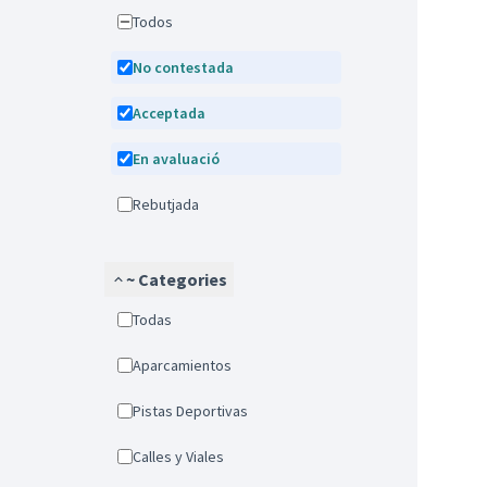
Todos
No contestada
Acceptada
En avaluació
Rebutjada
~ Categories
Todas
Aparcamientos
Pistas Deportivas
Calles y Viales