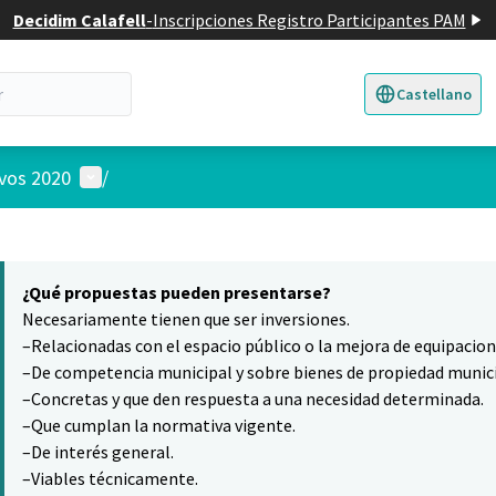
Decidim Calafell
-
Inscripciones Registro Participantes PAM
Castellano
Triar la llengua
E
Menú de usuario
ivos 2020
/
 el mapa
7
nte elemento es un mapa que presenta los componentes de esta pág
¿Qué propuestas pueden presentarse?
Necesariamente tienen que ser inversiones.
–Relacionadas con el espacio público o la mejora de equipacio
–De competencia municipal y sobre bienes de propiedad munici
–Concretas y que den respuesta a una necesidad determinada.
–Que cumplan la normativa vigente.
–De interés general.
–Viables técnicamente.