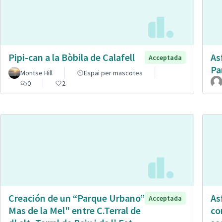
Pipi-can a la Bòbila de Calafell
As
Acceptada
Pa
Montse Hill
Espai per mascotes
0
2
Creación de un “Parque Urbano”
As
Acceptada
Mas de la Mel" entre C.Terral de
co