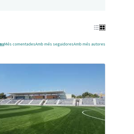
ns
Més comentades
Amb més seguidores
Amb més autores