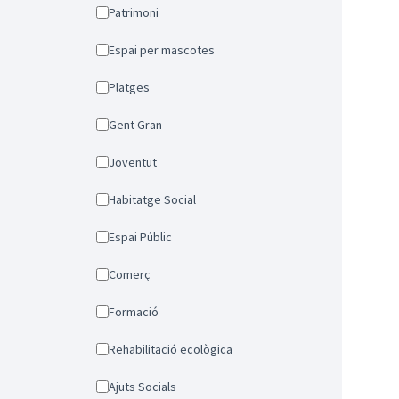
Patrimoni
Espai per mascotes
Platges
Gent Gran
Joventut
Habitatge Social
Espai Públic
Comerç
Formació
Rehabilitació ecològica
Ajuts Socials