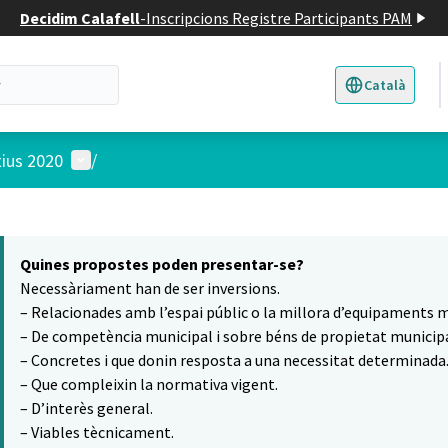
Decidim Calafell
-
Inscripcions Registre Participants PAM
Català
Triar la llengua
E
Menú d'usuari
tius 2020
/
 el mapa
6
t element és un mapa que presenta els components d'aquesta pàgina
Quines propostes poden presentar-se?
Necessàriament han de ser inversions.
– Relacionades amb l’espai públic o la millora d’equipaments m
– De competència municipal i sobre béns de propietat municipa
– Concretes i que donin resposta a una necessitat determinada
– Que compleixin la normativa vigent.
– D’interès general.
– Viables tècnicament.