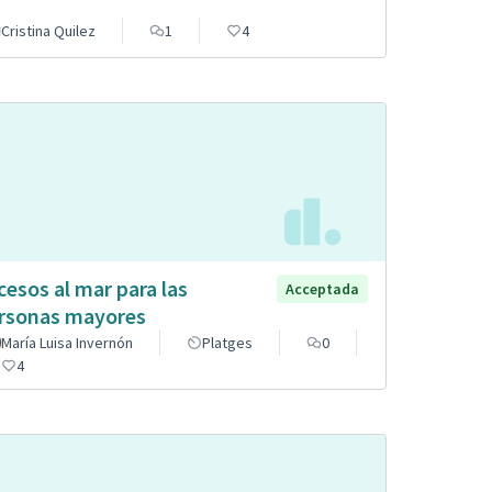
Cristina Quilez
1
4
cesos al mar para las
Acceptada
rsonas mayores
María Luisa Invernón
Platges
0
4