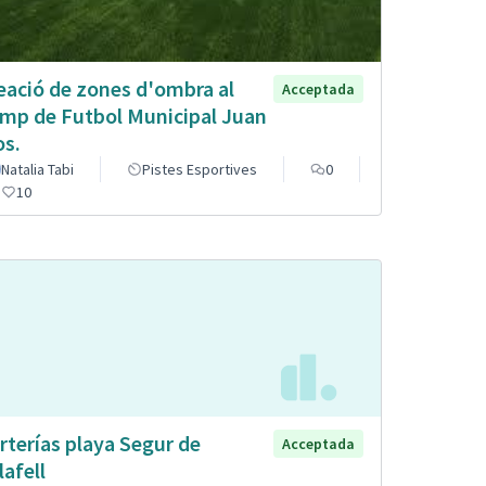
eació de zones d'ombra al
Acceptada
mp de Futbol Municipal Juan
os.
Natalia Tabi
Pistes Esportives
0
10
rterías playa Segur de
Acceptada
lafell