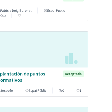
Patricia Doig Boronat
Espai Públic
0
1
plantación de puntos
Acceptada
formativos
Jespefe
Espai Públic
0
1