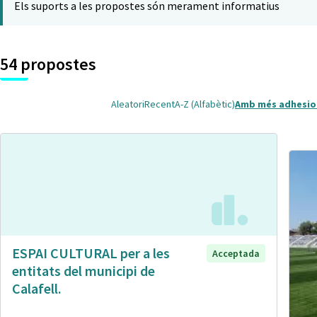
Els suports a les propostes són merament informatius
54 propostes
Aleatori
Recent
A-Z (Alfabètic)
Amb més adhesio
ESPAI CULTURAL per a les
Acceptada
entitats del municipi de
Calafell.