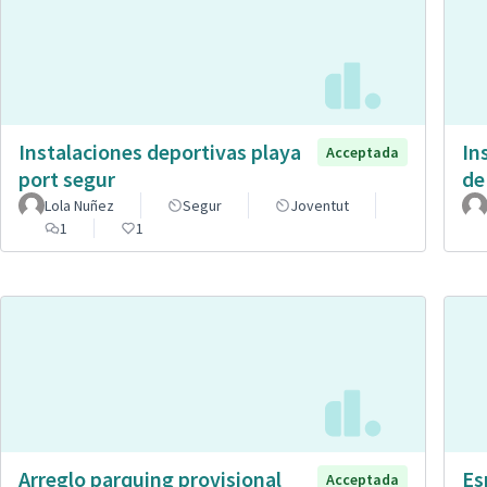
Instalaciones deportivas playa
In
Acceptada
port segur
de
Lola Nuñez
Segur
Joventut
1
1
Arreglo parquing provisional
Es
Acceptada