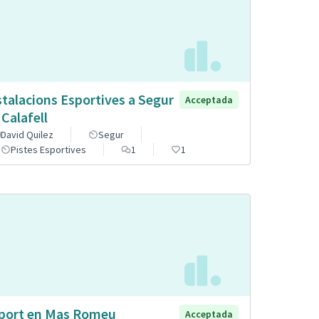
stalacions Esportives a Segur
Acceptada
 Calafell
David Quilez
Segur
Pistes Esportives
1
1
port en Mas Romeu
Acceptada