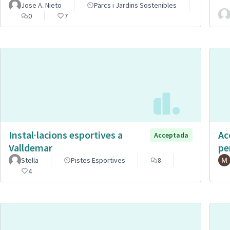
Jose A. Nieto
Parcs i Jardins Sostenibles
0
7
Instal·lacions esportives a
Ac
Acceptada
Valldemar
pe
Stella
Pistes Esportives
8
4