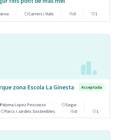
gur fins pont de mas mel
aroa
Carrers i Vials
0
1
rque zona Escola La Ginesta
Acceptada
Paloma Lopez Pescuezo
Segur
Parcs i Jardins Sostenibles
0
1