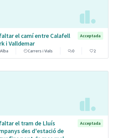
faltar el camí entre Calafell
Acceptada
rk i Valldemar
Alba
Carrers i Vials
0
2
faltar el tram de Lluís
Acceptada
mpanys des d'estació de