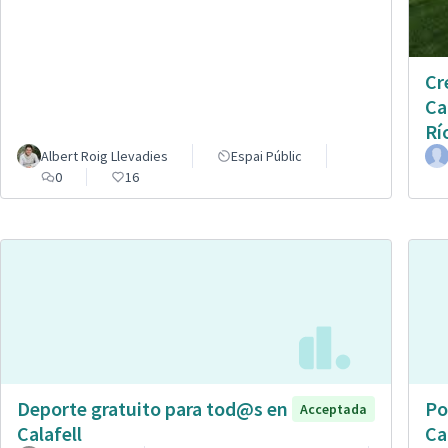
Cr
Ca
Rí
Albert Roig Llevadies
Espai Públic
0
16
Deporte gratuito para tod@s en
Po
Acceptada
Calafell
Ca