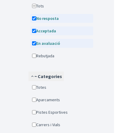
Tots
No resposta
Acceptada
En avaluació
Rebutjada
~ Categories
Totes
Aparcaments
Pistes Esportives
Carrers i Vials