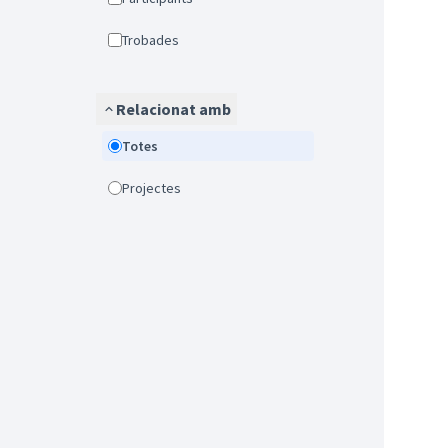
Trobades
Relacionat amb
Totes
Projectes