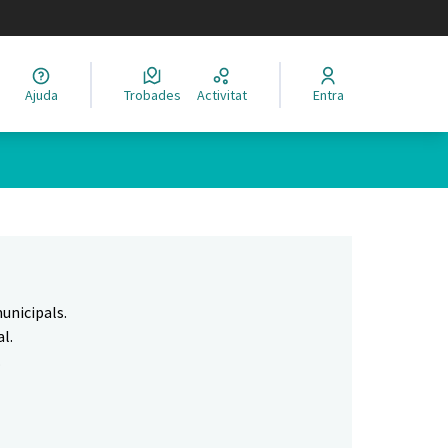
legir el idioma
Ajuda
Trobades
Activitat
Entra
Leaflet
|
©
HERE maps
 com a punts al mapa. L'element es pot fer servir amb un lector 
unicipals.
l.
.