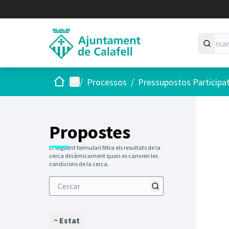
Inici
Menú principal
/
Processos
/
Pressupostos Participa
Saltar
El següen
+
−
Propostes
El següent formulari filtra els resultats de la
cerca dinàmicament quan es canvien les
condicions de la cerca.
Estat