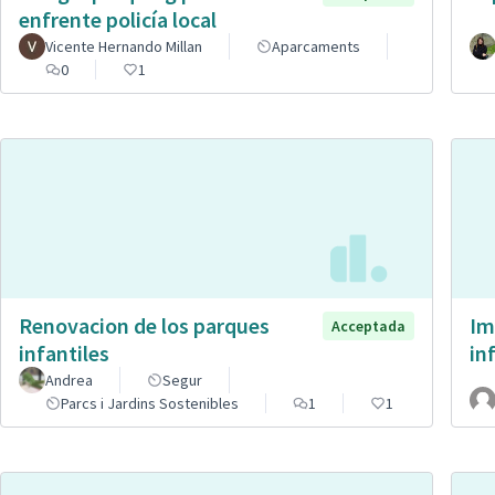
enfrente policía local
Vicente Hernando Millan
Aparcaments
0
1
Renovacion de los parques
Im
Acceptada
infantiles
in
Andrea
Segur
Parcs i Jardins Sostenibles
1
1