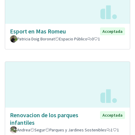
Esport en Mas Romeu
Acceptada
Patricia Doig Boronat
Espacio Público
0
1
Renovacion de los parques
Acceptada
infantiles
Andrea
Segur
Parques y Jardines Sostenibles
1
1