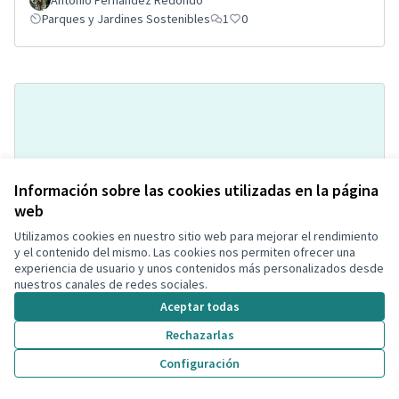
Antonio Fernandez Redondo
Parques y Jardines Sostenibles
1
0
Información sobre las cookies utilizadas en la página
web
Utilizamos cookies en nuestro sitio web para mejorar el rendimiento
Asfaltar i il·luminar el descampat
Acceptada
y el contenido del mismo. Las cookies nos permiten ofrecer una
que hi ha davant del pàrquing de la
experiencia de usuario y unos contenidos más personalizados desde
Bòbila
nuestros canales de redes sociales.
Aceptar todas
Laia
Espacio Público
0
0
Rechazarlas
Configuración