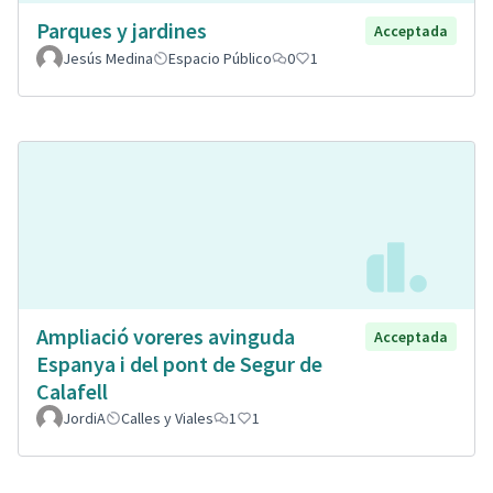
Parques y jardines
Acceptada
Jesús Medina
Espacio Público
0
1
Ampliació voreres avinguda
Acceptada
Espanya i del pont de Segur de
Calafell
JordiA
Calles y Viales
1
1