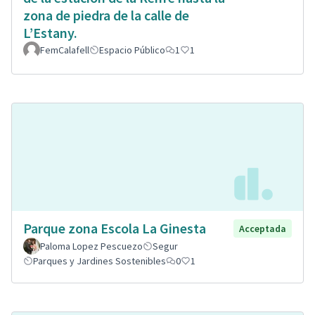
zona de piedra de la calle de
L’Estany.
FemCalafell
Espacio Público
1
1
Parque zona Escola La Ginesta
Acceptada
Paloma Lopez Pescuezo
Segur
Parques y Jardines Sostenibles
0
1