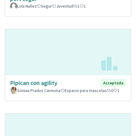
Lola Nuñez
Segur
Juventud
1
1
Pipican con agility
Acceptada
Soniaa Prados Carmona
Espacio para mascotas
0
1