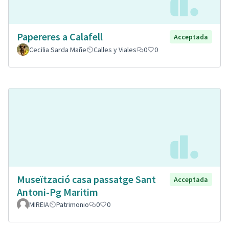
Papereres a Calafell
Acceptada
Cecilia Sarda Mañe
Calles y Viales
0
0
Museïtzació casa passatge Sant
Acceptada
Antoni-Pg Maritim
MIREIA
Patrimonio
0
0