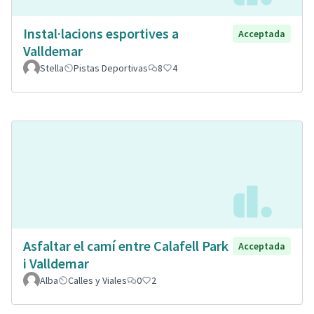
Instal·lacions esportives a
Acceptada
Valldemar
Stella
Pistas Deportivas
8
4
Asfaltar el camí entre Calafell Park
Acceptada
i Valldemar
Alba
Calles y Viales
0
2