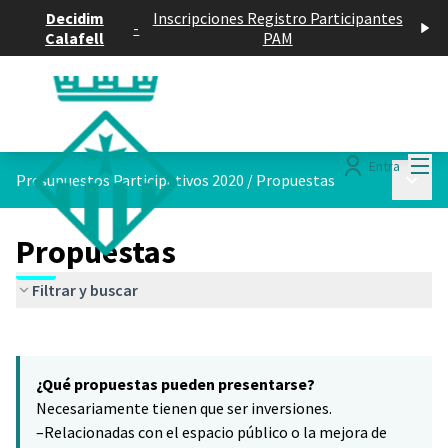
Decidim
Inscripciones Registro Participantes
-
Calafell
PAM
Menú
Entra
Menú p
Presupuestos Participativos 2020
/
Propuestas
Propuestas
Filtrar y buscar
Saltar el mapa
Leaflet
|
©
HERE maps
16
El siguiente elemento es un mapa que presenta los componentes 
+
¿Qué propuestas pueden presentarse?
−
Necesariamente tienen que ser inversiones.
–Relacionadas con el espacio público o la mejora de