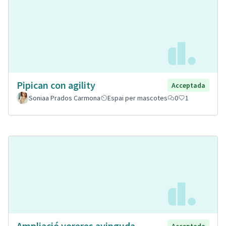
Pipican con agility
Acceptada
Soniaa Prados Carmona
Espai per mascotes
0
1
Ampliació voreres avinguda
Acceptada