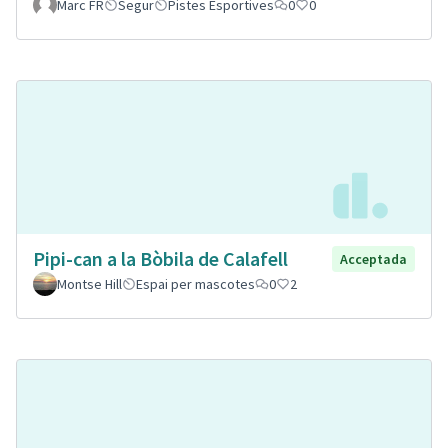
Marc FR
Segur
Pistes Esportives
0
0
Pipi-can a la Bòbila de Calafell
Acceptada
Montse Hill
Espai per mascotes
0
2