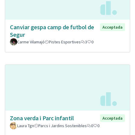
Canviar gespa camp de futbol de
Acceptada
Segur
Carme Vilamajó
Pistes Esportives
3
0
Zona verda i Parc infantil
Acceptada
Laura Tgn
Parcs i Jardins Sostenibles
0
0