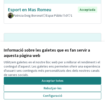
Esport en Mas Romeu
Acceptada
Patricia Doig Boronat
Espai Públic
0
1
Informació sobre les galetes que es fan servir a
aquesta pàgina web
Utilitzem galetes en el nostre lloc web per a millorar el rendiment i el
contingut d'aquest. Les galetes ens permeten oferir una experiència
d'usuari i uns continguts més personalitzats des dels nostres canals
Implantación de puntos
de xarxes socials.
Acceptada
informativos
Acceptar totes
Jespefe
Espai Públic
0
1
Rebutjar-les
Configuració