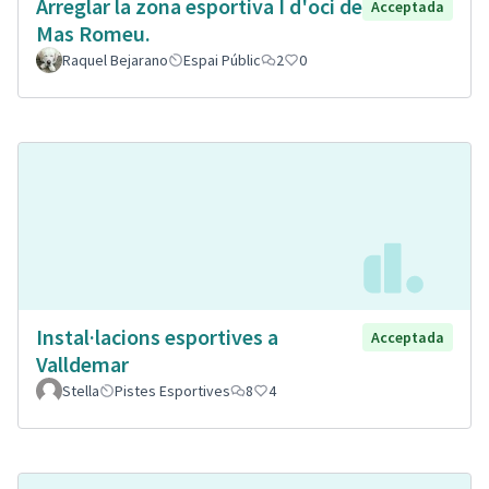
Arreglar la zona esportiva I d'oci de
Acceptada
Mas Romeu.
Raquel Bejarano
Espai Públic
2
0
Instal·lacions esportives a
Acceptada
Valldemar
Stella
Pistes Esportives
8
4