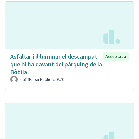
Asfaltar i il·luminar el descampat
Acceptada
que hi ha davant del pàrquing de la
Bòbila
Laia
Espai Públic
0
0