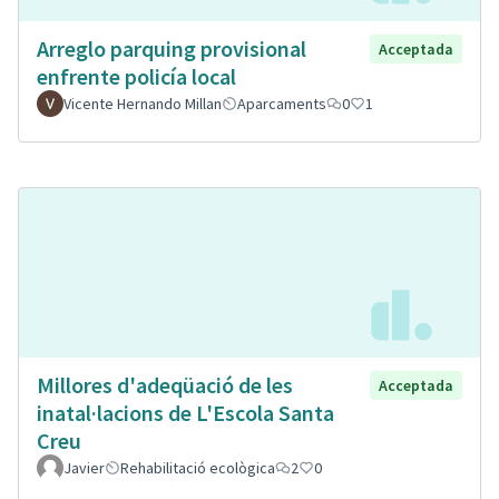
Arreglo parquing provisional
Acceptada
enfrente policía local
Vicente Hernando Millan
Aparcaments
0
1
Millores d'adeqüació de les
Acceptada
inatal·lacions de L'Escola Santa
Creu
Javier
Rehabilitació ecològica
2
0