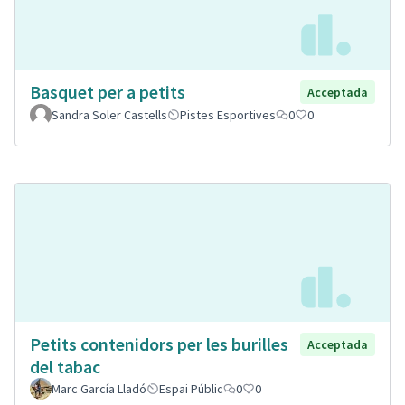
Basquet per a petits
Acceptada
Sandra Soler Castells
Pistes Esportives
0
0
Petits contenidors per les burilles
Acceptada
del tabac
Marc García Lladó
Espai Públic
0
0