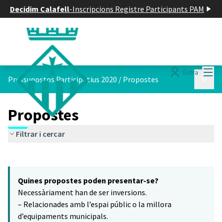
Decidim Calafell
-
Inscripcions Registre Participants PAM
Menú
Entra
Menú p
Pressupostos Participatius 2020
/
Propostes
Propostes
Filtrar i cercar
Saltar el mapa
Leaflet
|
©
HERE maps
15
El següent element és un mapa que presenta els components d'aq
+
Quines propostes poden presentar-se?
−
Necessàriament han de ser inversions.
– Relacionades amb l’espai públic o la millora
d’equipaments municipals.