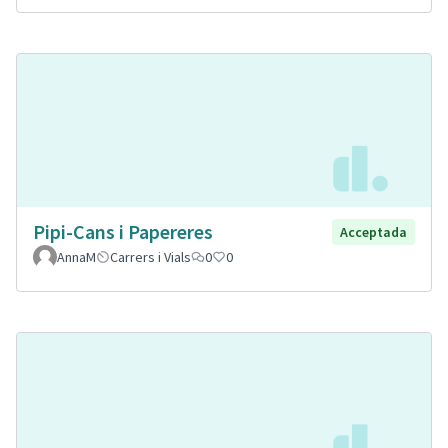
Pipi-Cans i Papereres
Acceptada
AnnaM
Carrers i Vials
0
0