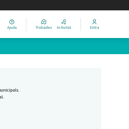
legir el idioma
Ajuda
Trobades
Activitat
Entra
Leaflet
|
©
HERE maps
 com a punts al mapa. L'element es pot fer servir amb un lector 
unicipals.
l.
.