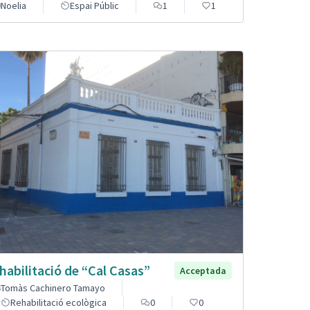
Noelia
Espai Públic
1
1
habilitació de “Cal Casas”
Acceptada
Tomàs Cachinero Tamayo
Rehabilitació ecològica
0
0