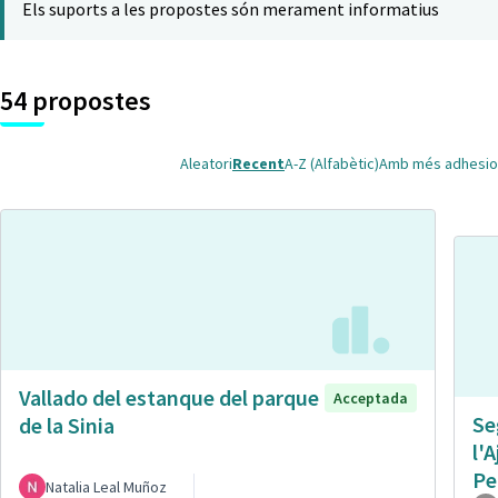
Els suports a les propostes són merament informatius
54 propostes
Aleatori
Recent
A-Z (Alfabètic)
Amb més adhesio
Vallado del estanque del parque
Acceptada
Se
de la Sinia
l'
Pe
Natalia Leal Muñoz