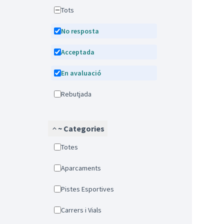
Tots
No resposta
Acceptada
En avaluació
Rebutjada
~ Categories
Totes
Aparcaments
Pistes Esportives
Carrers i Vials