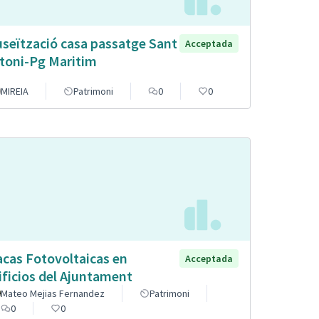
seïtzació casa passatge Sant
Acceptada
toni-Pg Maritim
MIREIA
Patrimoni
0
0
acas Fotovoltaicas en
Acceptada
ificios del Ajuntament
Mateo Mejias Fernandez
Patrimoni
0
0