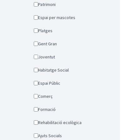
Patrimoni
Espai per mascotes
Platges
Gent Gran
Joventut
Habitatge Social
Espai Públic
Comerç
Formació
Rehabilitació ecològica
Ajuts Socials