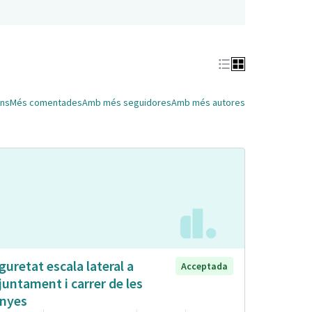
ns
Més comentades
Amb més seguidores
Amb més autores
guretat escala lateral a
Acceptada
Ajuntament i carrer de les
nyes