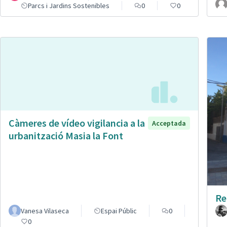
Parcs i Jardins Sostenibles
0
0
Càmeres de vídeo vigilancia a la
Acceptada
urbanització Masia la Font
Re
Vanesa Vilaseca
Espai Públic
0
0