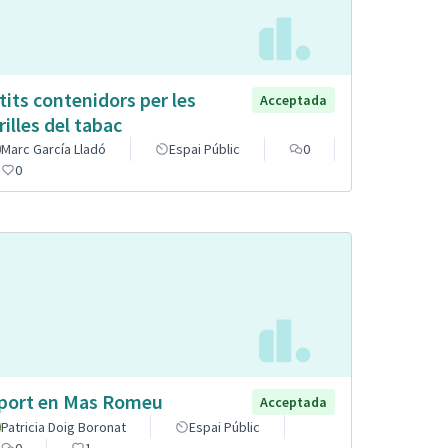
tits contenidors per les
Acceptada
rilles del tabac
Marc García Lladó
Espai Públic
0
0
port en Mas Romeu
Acceptada
Patricia Doig Boronat
Espai Públic
0
1