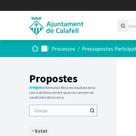
Inici
Menú principal
/
Processos
/
Pressupostos Participa
Saltar
El següen
+
−
Propostes
El següent formulari filtra els resultats de la
cerca dinàmicament quan es canvien les
condicions de la cerca.
Estat