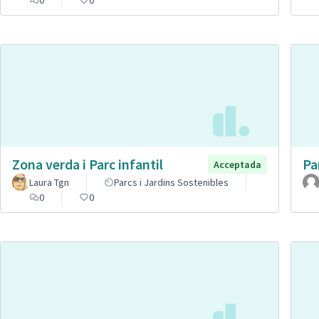
Zona verda i Parc infantil
Pa
Acceptada
Laura Tgn
Parcs i Jardins Sostenibles
0
0