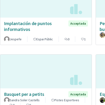
Implantación de puntos
Pe
Acceptada
informativos
bu
Jespefe
Espai Públic
0
1
Basquet per a petits
Es
Acceptada
Sandra Soler Castells
Pistes Esportives
0
0