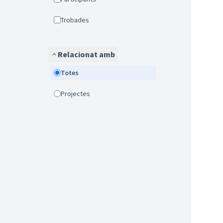
Trobades
Relacionat amb
Totes
Projectes