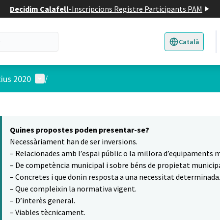
Decidim Calafell
-
Inscripcions Registre Participants PAM
Català
Triar la llengua
E
Menú d'usuari
tius 2020
/
 el mapa
16
t element és un mapa que presenta els components d'aquesta pàgina
Quines propostes poden presentar-se?
Necessàriament han de ser inversions.
– Relacionades amb l’espai públic o la millora d’equipaments m
– De competència municipal i sobre béns de propietat municipa
– Concretes i que donin resposta a una necessitat determinada
– Que compleixin la normativa vigent.
– D’interès general.
– Viables tècnicament.