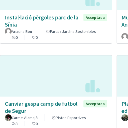
Instal·lació pèrgoles parc de la
Mu
Acceptada
Sínia
An
Ariadna Bou
Parcs i Jardins Sostenibles
0
0
Canviar gespa camp de futbol
Pl
Acceptada
de Segur
ed
Carme Vilamajó
Pistes Esportives
3
0