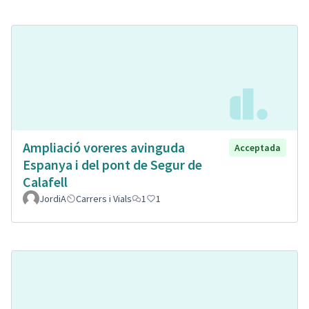
Ampliació voreres avinguda
Acceptada
Espanya i del pont de Segur de
Calafell
JordiA
Carrers i Vials
1
1