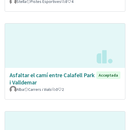
Stella
Pistes Esportives
8
4
Asfaltar el camí entre Calafell Park
Acceptada
i Valldemar
Alba
Carrers i Vials
0
2