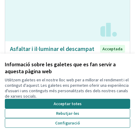
Asfaltar i il·luminar el descampat
Acceptada
que hi ha davant del pàrquing de la
Bòbila
Informació sobre les galetes que es fan servir a
aquesta pàgina web
Laia
Espai Públic
0
0
Utilitzem galetes en el nostre lloc web per a millorar el rendiment i el
contingut d'aquest. Les galetes ens permeten oferir una experiència
d'usuari i uns continguts més personalitzats des dels nostres canals
de xarxes socials.
Acceptar totes
Rebutjar-les
Configuració