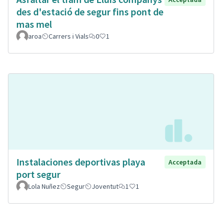
des d'estació de segur fins pont de
mas mel
aroa
Carrers i Vials
0
1
Instalaciones deportivas playa
Acceptada
port segur
Lola Nuñez
Segur
Joventut
1
1