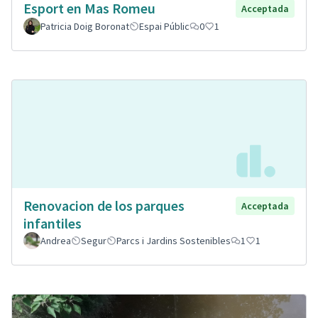
Esport en Mas Romeu
Acceptada
Patricia Doig Boronat
Espai Públic
0
1
Renovacion de los parques
Acceptada
infantiles
Andrea
Segur
Parcs i Jardins Sostenibles
1
1