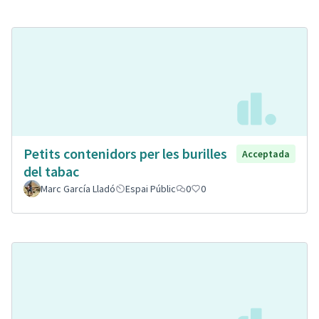
Petits contenidors per les burilles
Acceptada
del tabac
Marc García Lladó
Espai Públic
0
0