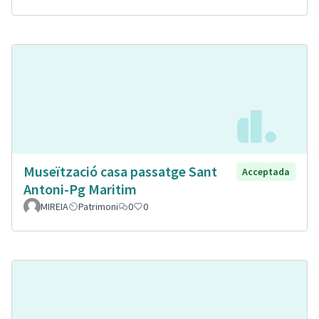
Museïtzació casa passatge Sant
Acceptada
Antoni-Pg Maritim
MIREIA
Patrimoni
0
0