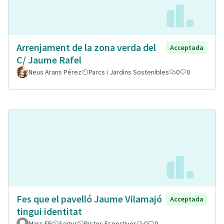
Arrenjament de la zona verda del
Acceptada
C/ Jaume Rafel
Neus Arans Pérez
Parcs i Jardins Sostenibles
0
0
Fes que el pavelló Jaume Vilamajó
Acceptada
tingui identitat
Marc FR
Segur
Pistes Esportives
0
0