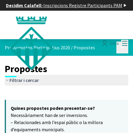
Decidim Calafell
-
Inscripcions Registre Participants PAM
Menú
Entra
Menú p
Pressupostos Participatius 2020
/
Propostes
Propostes
Filtrar i cercar
Saltar el mapa
Leaflet
|
©
HERE maps
16
El següent element és un mapa que presenta els components d'aq
+
Quines propostes poden presentar-se?
−
Necessàriament han de ser inversions.
– Relacionades amb l’espai públic o la millora
d’equipaments municipals.