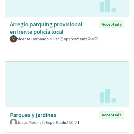
Arreglo parquing provisional
Acceptada
enfrente policía local
Vicente Hernando Millan
Aparcaments
0
1
Parques y jardines
Acceptada
Jesús Medina
Espai Públic
0
1