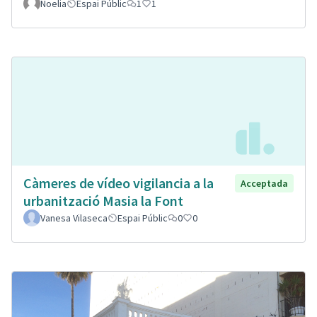
Noelia
Espai Públic
1
1
Càmeres de vídeo vigilancia a la
Acceptada
urbanització Masia la Font
Vanesa Vilaseca
Espai Públic
0
0