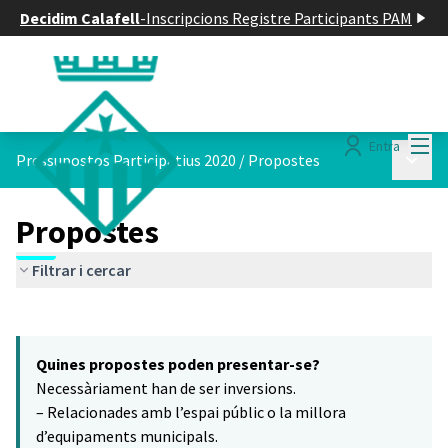
Decidim Calafell
-
Inscripcions Registre Participants PAM
Menú
Entra
Menú p
Pressupostos Participatius 2020
/
Propostes
Propostes
Filtrar i cercar
Saltar el mapa
Leaflet
|
©
HERE maps
10
El següent element és un mapa que presenta els components d'aq
+
Quines propostes poden presentar-se?
−
Necessàriament han de ser inversions.
– Relacionades amb l’espai públic o la millora
d’equipaments municipals.