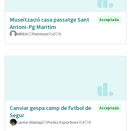
Museïtzació casa passatge Sant
Acceptada
Antoni-Pg Maritim
MIREIA
Patrimoni
0
0
Canviar gespa camp de futbol de
Acceptada
Segur
Carme Vilamajó
Pistes Esportives
3
0