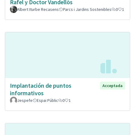
Rafel y Doctor Vandellòs
Albert Iturbe Recasens
Parcs i Jardins Sostenibles
0
1
Implantación de puntos
Acceptada
informativos
Jespefe
Espai Públic
0
1