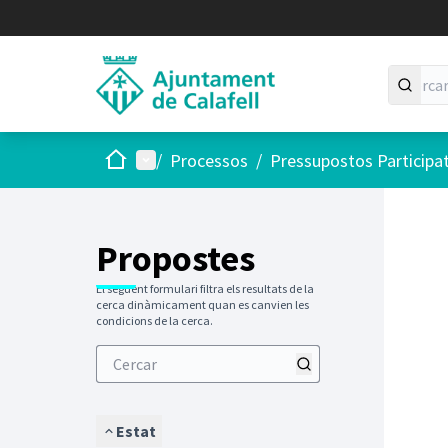
Inici
Menú principal
/
Processos
/
Pressupostos Participa
Saltar
El següen
+
−
Propostes
El següent formulari filtra els resultats de la
cerca dinàmicament quan es canvien les
condicions de la cerca.
Estat