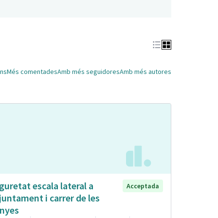
ns
Més comentades
Amb més seguidores
Amb més autores
guretat escala lateral a
Acceptada
Ajuntament i carrer de les
nyes