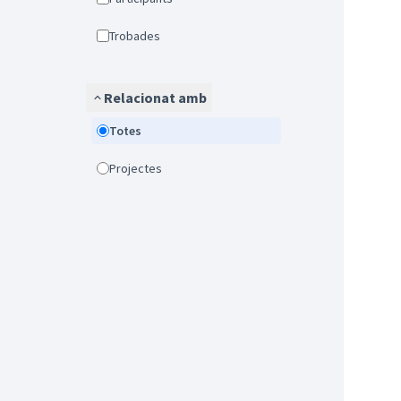
Trobades
Relacionat amb
Totes
Projectes