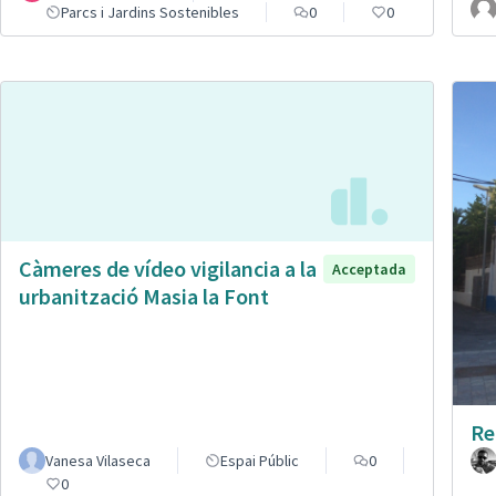
Parcs i Jardins Sostenibles
0
0
Càmeres de vídeo vigilancia a la
Acceptada
urbanització Masia la Font
Re
Vanesa Vilaseca
Espai Públic
0
0