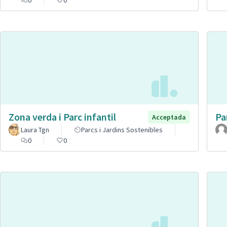
Zona verda i Parc infantil
Pa
Acceptada
Laura Tgn
Parcs i Jardins Sostenibles
0
0