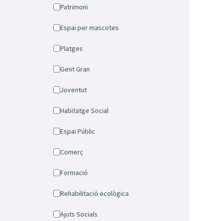
Patrimoni
Espai per mascotes
Platges
Gent Gran
Joventut
Habitatge Social
Espai Públic
Comerç
Formació
Rehabilitació ecològica
Ajuts Socials