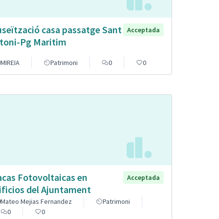
seïtzació casa passatge Sant
Acceptada
toni-Pg Maritim
MIREIA
Patrimoni
0
0
acas Fotovoltaicas en
Acceptada
ificios del Ajuntament
Mateo Mejias Fernandez
Patrimoni
0
0