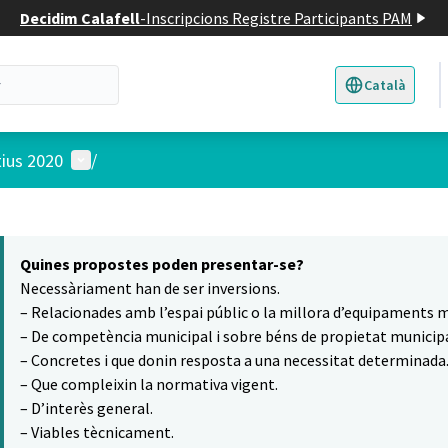
Decidim Calafell
-
Inscripcions Registre Participants PAM
Català
Triar la llengua
E
Menú d'usuari
tius 2020
/
 el mapa
16
t element és un mapa que presenta els components d'aquesta pàgina
Quines propostes poden presentar-se?
Necessàriament han de ser inversions.
– Relacionades amb l’espai públic o la millora d’equipaments m
– De competència municipal i sobre béns de propietat municipa
– Concretes i que donin resposta a una necessitat determinada
– Que compleixin la normativa vigent.
– D’interès general.
– Viables tècnicament.