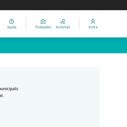
legir el idioma
Ajuda
Trobades
Activitat
Entra
Leaflet
|
©
HERE maps
 com a punts al mapa. L'element es pot fer servir amb un lector 
unicipals.
l.
.