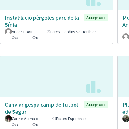
Instal·lació pèrgoles parc de la
Mu
Acceptada
Sínia
An
Ariadna Bou
Parcs i Jardins Sostenibles
0
0
Canviar gespa camp de futbol
Pl
Acceptada
de Segur
ed
Carme Vilamajó
Pistes Esportives
3
0