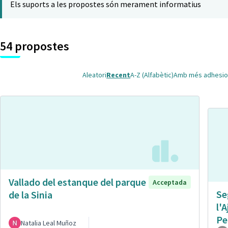
Els suports a les propostes són merament informatius
54 propostes
Aleatori
Recent
A-Z (Alfabètic)
Amb més adhesio
Vallado del estanque del parque
Acceptada
Se
de la Sinia
l'
Pe
Natalia Leal Muñoz