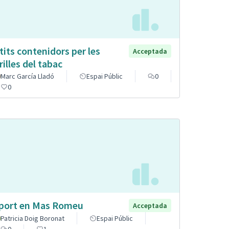
tits contenidors per les
Acceptada
rilles del tabac
Marc García Lladó
Espai Públic
0
0
port en Mas Romeu
Acceptada
Patricia Doig Boronat
Espai Públic
0
1