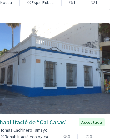
Noelia
Espai Públic
1
1
habilitació de “Cal Casas”
Acceptada
Tomàs Cachinero Tamayo
Rehabilitació ecològica
0
0