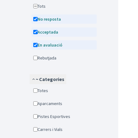
Tots
No resposta
Acceptada
En avaluació
Rebutjada
~ Categories
Totes
Aparcaments
Pistes Esportives
Carrers i Vials