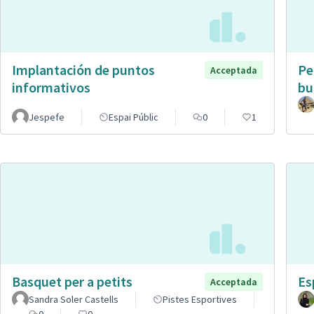
Implantación de puntos
Pe
Acceptada
informativos
bu
Jespefe
Espai Públic
0
1
Basquet per a petits
Es
Acceptada
Sandra Soler Castells
Pistes Esportives
0
0