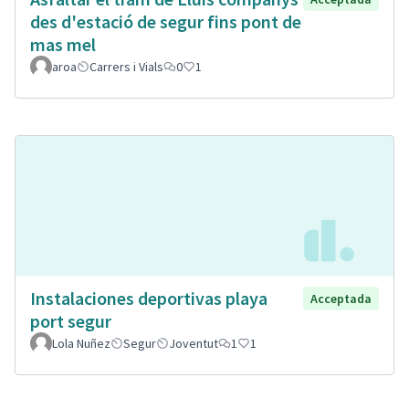
des d'estació de segur fins pont de
mas mel
aroa
Carrers i Vials
0
1
Instalaciones deportivas playa
Acceptada
port segur
Lola Nuñez
Segur
Joventut
1
1