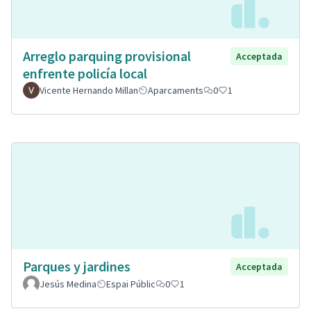
Arreglo parquing provisional
Acceptada
enfrente policía local
Vicente Hernando Millan
Aparcaments
0
1
Parques y jardines
Acceptada
Jesús Medina
Espai Públic
0
1