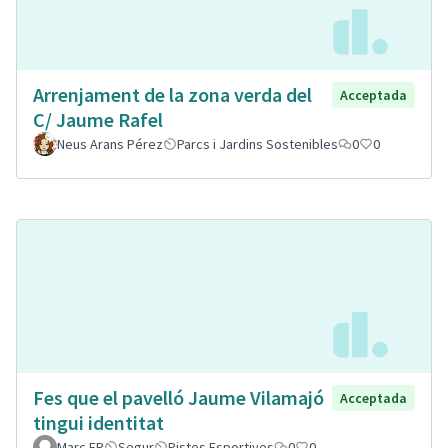
Arrenjament de la zona verda del
Acceptada
C/ Jaume Rafel
Neus Arans Pérez
Parcs i Jardins Sostenibles
0
0
Fes que el pavelló Jaume Vilamajó
Acceptada
tingui identitat
Marc FR
Segur
Pistes Esportives
0
0