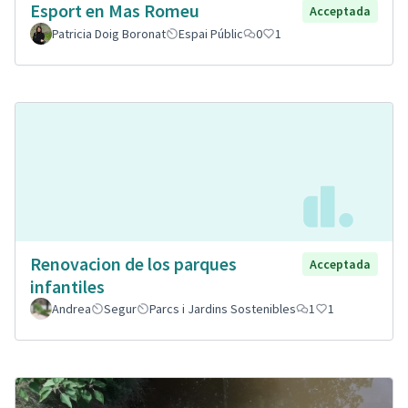
Esport en Mas Romeu
Acceptada
Patricia Doig Boronat
Espai Públic
0
1
Renovacion de los parques
Acceptada
infantiles
Andrea
Segur
Parcs i Jardins Sostenibles
1
1