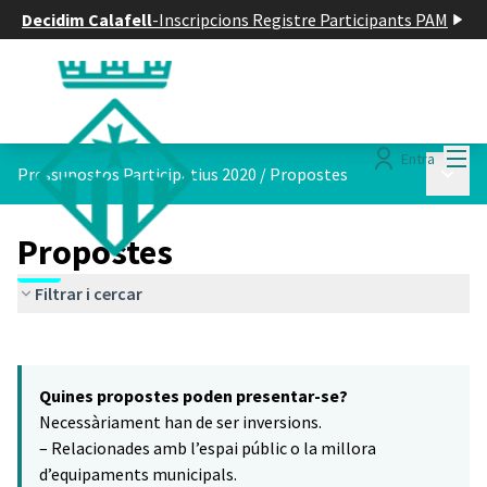
Decidim Calafell
-
Inscripcions Registre Participants PAM
Menú
Entra
Menú p
Pressupostos Participatius 2020
/
Propostes
Propostes
Filtrar i cercar
Saltar el mapa
Leaflet
|
©
HERE maps
14
El següent element és un mapa que presenta els components d'aq
+
Quines propostes poden presentar-se?
−
Necessàriament han de ser inversions.
– Relacionades amb l’espai públic o la millora
d’equipaments municipals.