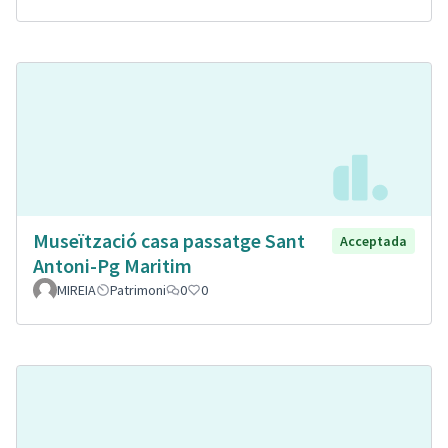
Museïtzació casa passatge Sant
Acceptada
Antoni-Pg Maritim
MIREIA
Patrimoni
0
0