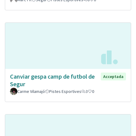
Canviar gespa camp de futbol de
Acceptada
Segur
Carme Vilamajó
Pistes Esportives
3
0