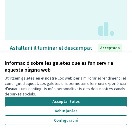
Asfaltar i il·luminar el descampat
Acceptada
que hi ha davant del pàrquing de la
Bòbila
Informació sobre les galetes que es fan servir a
aquesta pàgina web
Laia
Espai Públic
0
0
Utilitzem galetes en el nostre lloc web per a millorar el rendiment i el
contingut d'aquest. Les galetes ens permeten oferir una experiència
d'usuari i uns continguts més personalitzats des dels nostres canals
de xarxes socials.
Acceptar totes
Rebutjar-les
Configuració