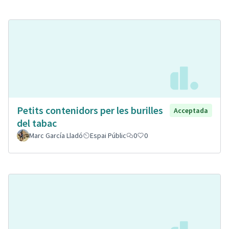
Petits contenidors per les burilles
Acceptada
del tabac
Marc García Lladó
Espai Públic
0
0