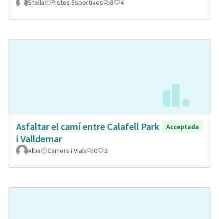
Stella
Pistes Esportives
8
4
Asfaltar el camí entre Calafell Park
Acceptada
i Valldemar
Alba
Carrers i Vials
0
2