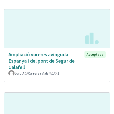
Ampliació voreres avinguda
Acceptada
Espanya i del pont de Segur de
Calafell
JordiA
Carrers i Vials
1
1