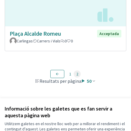
Plaça Alcalde Romeu
Acceptada
Carlingas
Carrers i Vials
0
0
1
2
Resultats per pàgina:
50
Veure totes les propostes retirades
Informació sobre les galetes que es fan servir a
aquesta pàgina web
Utilitzem galetes en el nostre lloc web per a millorar el rendiment i el
Termes i condicions d'ús
contingut d'aquest. Les galetes ens permeten oferir una experiència
Configuració de les galetes