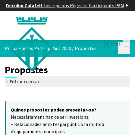
Decidim Calafell
-
Inscripcions Registre Participants PAM
Menú
Entra
Menú p
Pressupostos Participatius 2020
/
Propostes
Propostes
Filtrar i cercar
Saltar el mapa
Leaflet
|
©
HERE maps
El següent element és un mapa que presenta els components d'aq
+
Quines propostes poden presentar-se?
−
Necessàriament han de ser inversions.
– Relacionades amb l’espai públic o la millora
d’equipaments municipals.