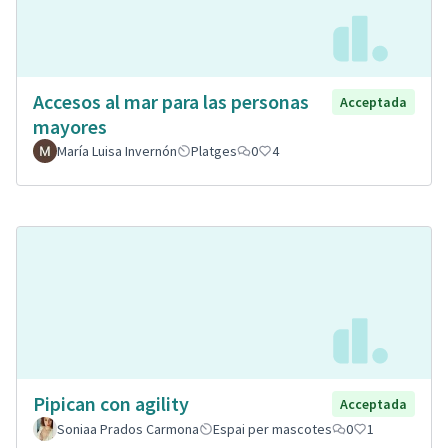
Accesos al mar para las personas
Acceptada
mayores
María Luisa Invernón
Platges
0
4
Pipican con agility
Acceptada
Soniaa Prados Carmona
Espai per mascotes
0
1