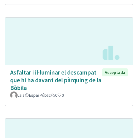
Asfaltar i il·luminar el descampat
Acceptada
que hi ha davant del pàrquing de la
Bòbila
Laia
Espai Públic
0
0