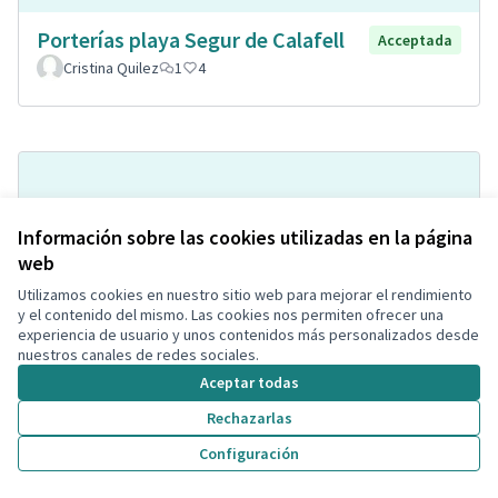
Porterías playa Segur de Calafell
Acceptada
Cristina Quilez
1
4
Información sobre las cookies utilizadas en la página
web
Utilizamos cookies en nuestro sitio web para mejorar el rendimiento
y el contenido del mismo. Las cookies nos permiten ofrecer una
experiencia de usuario y unos contenidos más personalizados desde
Pipican con agility
Acceptada
nuestros canales de redes sociales.
Soniaa Prados Carmona
Espacio para mascotas
0
1
Aceptar todas
Rechazarlas
Configuración