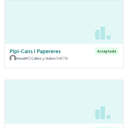
Pipi-Cans i Papereres
Acceptada
AnnaM
Calles y Viales
0
0