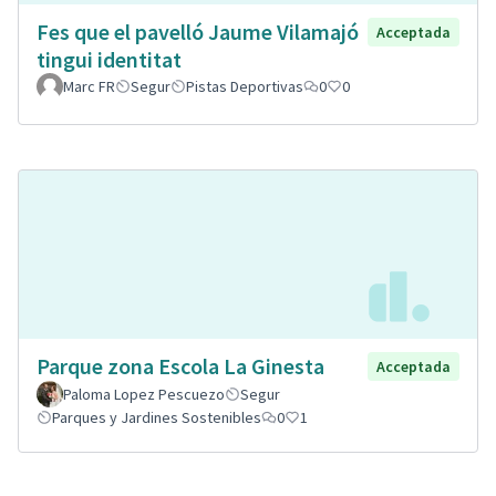
Fes que el pavelló Jaume Vilamajó
Acceptada
tingui identitat
Marc FR
Segur
Pistas Deportivas
0
0
Parque zona Escola La Ginesta
Acceptada
Paloma Lopez Pescuezo
Segur
Parques y Jardines Sostenibles
0
1