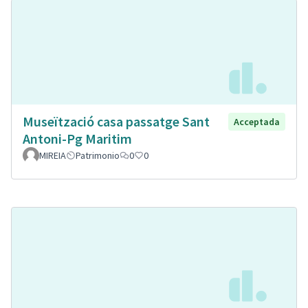
Museïtzació casa passatge Sant
Acceptada
Antoni-Pg Maritim
MIREIA
Patrimonio
0
0