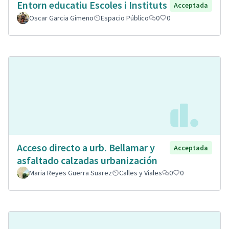
Entorn educatiu Escoles i Instituts
Acceptada
Oscar Garcia Gimeno
Espacio Público
0
0
Acceso directo a urb. Bellamar y
Acceptada
asfaltado calzadas urbanización
Maria Reyes Guerra Suarez
Calles y Viales
0
0