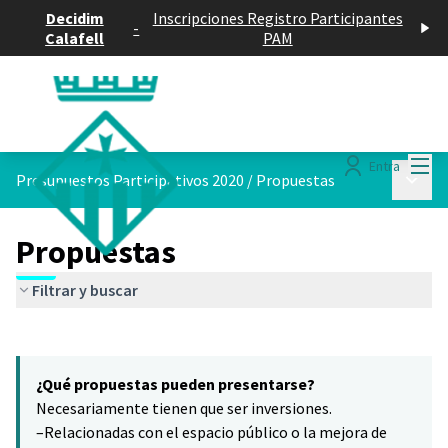
Decidim
Inscripciones Registro Participantes
-
Calafell
PAM
Menú
Entra
Menú p
Presupuestos Participativos 2020
/
Propuestas
Propuestas
Filtrar y buscar
Saltar el mapa
Leaflet
|
©
HERE maps
16
El siguiente elemento es un mapa que presenta los componentes 
+
¿Qué propuestas pueden presentarse?
−
Necesariamente tienen que ser inversiones.
–Relacionadas con el espacio público o la mejora de