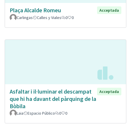
Plaça Alcalde Romeu
Acceptada
Carlingas
Calles y Viales
0
0
Asfaltar i il·luminar el descampat
Acceptada
que hi ha davant del pàrquing de la
Bòbila
Laia
Espacio Público
0
0