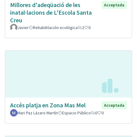
Millores d'adeqüació de les
Acceptada
inatal·lacions de L'Escola Santa
Creu
Javier
Rehabilitación ecológica
2
0
Accés platja en Zona Mas Mel
Acceptada
Mari Paz Lázaro Martín
Espacio Público
0
0