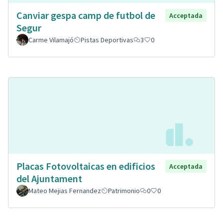
Canviar gespa camp de futbol de
Acceptada
Segur
Carme Vilamajó
Pistas Deportivas
3
0
Placas Fotovoltaicas en edificios
Acceptada
del Ajuntament
Mateo Mejias Fernandez
Patrimonio
0
0