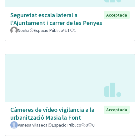
Seguretat escala lateral a
Acceptada
l'Ajuntament i carrer de les Penyes
Noelia
Espacio Público
1
1
Càmeres de vídeo vigilancia a la
Acceptada
urbanització Masia la Font
Vanesa Vilaseca
Espacio Público
0
0