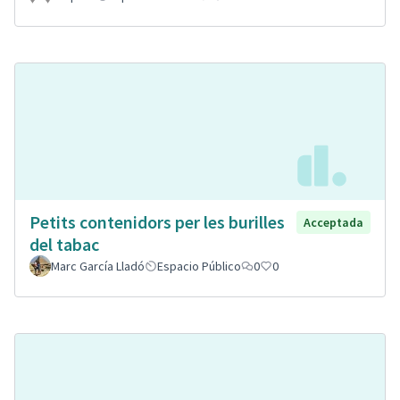
Petits contenidors per les burilles
Acceptada
del tabac
Marc García Lladó
Espacio Público
0
0