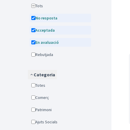
Tots
No resposta
Acceptada
En avaluació
Rebutjada
Categoria
Totes
Comerç
Patrimoni
Ajuts Socials