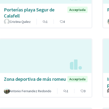
Porterías playa Segur de
Acceptada
Calafell
Cristina Quilez
1
4
Zona deportiva de más romeu
Acceptada
Antonio Fernandez Redondo
1
0