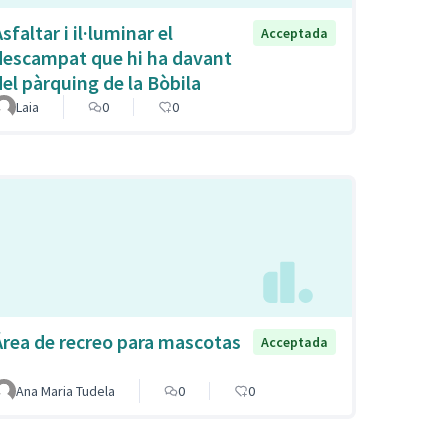
sfaltar i il·luminar el
Acceptada
descampat que hi ha davant
del pàrquing de la Bòbila
Laia
0
0
Área de recreo para mascotas
Acceptada
Ana Maria Tudela
0
0