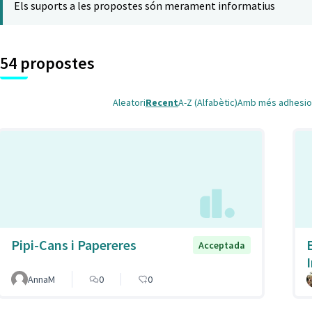
Els suports a les propostes són merament informatius
54 propostes
Aleatori
Recent
A-Z (Alfabètic)
Amb més adhesio
Pipi-Cans i Papereres
Acceptada
AnnaM
0
0