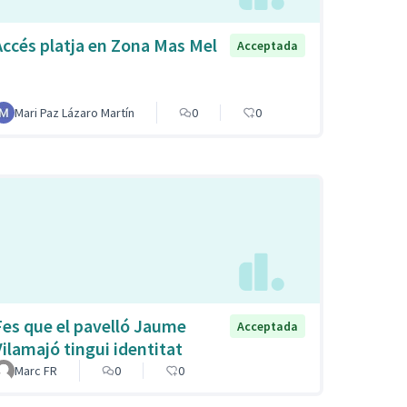
Accés platja en Zona Mas Mel
Acceptada
Mari Paz Lázaro Martín
0
0
Fes que el pavelló Jaume
Acceptada
Vilamajó tingui identitat
Marc FR
0
0