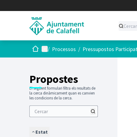
Inici
Menú principal
/
Processos
/
Pressupostos Participa
Saltar
El següen
+
−
Propostes
El següent formulari filtra els resultats de
la cerca dinàmicament quan es canvien
les condicions de la cerca.
Estat