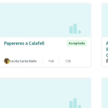
Papereres a Calafell
Acceptada
Cecilia Sarda Mañe
0
0