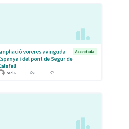
Ampliació voreres avinguda
Acceptada
Espanya i del pont de Segur de
Calafell
JordiA
1
1