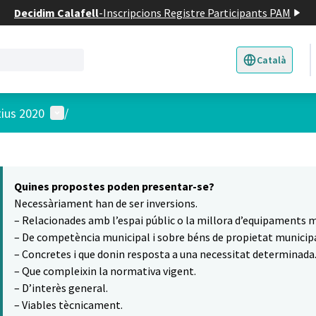
Decidim Calafell
-
Inscripcions Registre Participants PAM
Català
Triar la llengua
E
Menú d'usuari
tius 2020
/
 el mapa
6
t element és un mapa que presenta els components d'aquesta pàgina
Quines propostes poden presentar-se?
Necessàriament han de ser inversions.
– Relacionades amb l’espai públic o la millora d’equipaments m
– De competència municipal i sobre béns de propietat municipa
– Concretes i que donin resposta a una necessitat determinada
– Que compleixin la normativa vigent.
– D’interès general.
– Viables tècnicament.