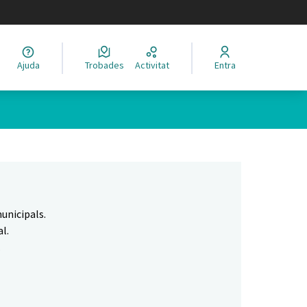
legir el idioma
Ajuda
Trobades
Activitat
Entra
Leaflet
|
©
HERE maps
 com a punts al mapa. L'element es pot fer servir amb un lector 
unicipals.
l.
.