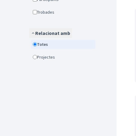
Trobades
Relacionat amb
Totes
Projectes