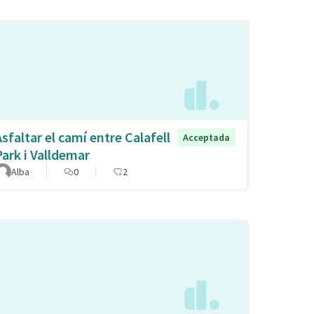
Asfaltar el camí entre Calafell
Acceptada
Park i Valldemar
Alba
0
2