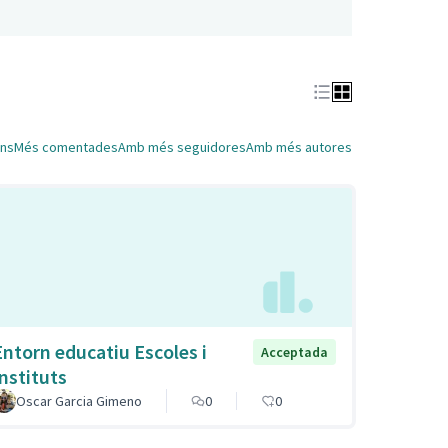
ns
Més comentades
Amb més seguidores
Amb més autores
Entorn educatiu Escoles i
Acceptada
Instituts
Oscar Garcia Gimeno
0
0