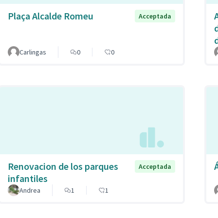
Plaça Alcalde Romeu
A
Acceptada
Carlingas
0
0
Renovacion de los parques
Acceptada
infantiles
Andrea
1
1