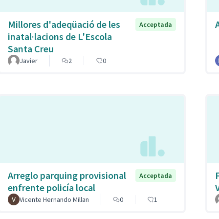
Millores d'adeqüació de les
Acceptada
inatal·lacions de L'Escola
Santa Creu
Javier
2
0
Arreglo parquing provisional
Acceptada
enfrente policía local
Vicente Hernando Millan
0
1