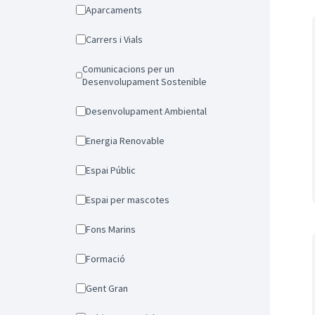
Aparcaments
Carrers i Vials
Comunicacions per un
Desenvolupament Sostenible
Desenvolupament Ambiental
Energia Renovable
Espai Públic
Espai per mascotes
Fons Marins
Formació
Gent Gran