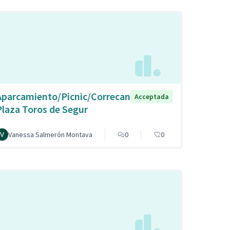
Aparcamiento/Picnic/Correcan
Acceptada
Plaza Toros de Segur
Vanessa Salmerón Montava
0
0