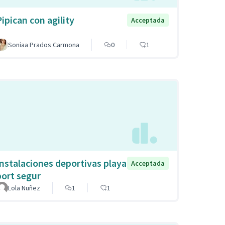
Pipican con agility
Acceptada
Soniaa Prados Carmona
0
1
Instalaciones deportivas playa
Acceptada
port segur
Lola Nuñez
1
1