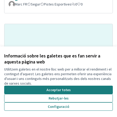
Marc FR
Segur
Pistes Esportives
0
0
Informació sobre les galetes que es fan servir a
aquesta pàgina web
Utilitzem galetes en el nostre lloc web per a millorar el rendiment i el
Pipi-can a la Bòbila de Calafell
Acceptada
contingut d'aquest. Les galetes ens permeten oferir una experiència
Montse Hill
Espai per mascotes
0
2
d'usuari i uns continguts més personalitzats des dels nostres canals
de xarxes socials.
Acceptar totes
Rebutjar-les
Configuració