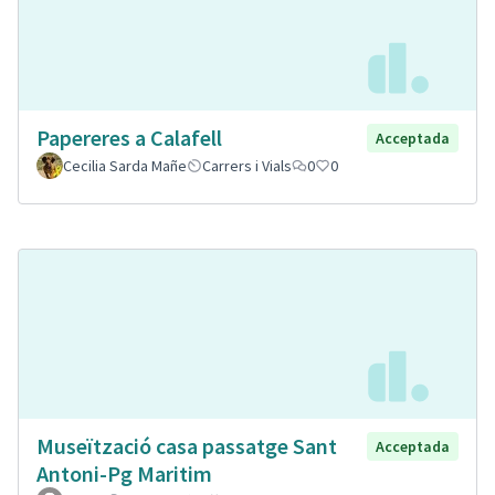
Papereres a Calafell
Acceptada
Cecilia Sarda Mañe
Carrers i Vials
0
0
Museïtzació casa passatge Sant
Acceptada
Antoni-Pg Maritim