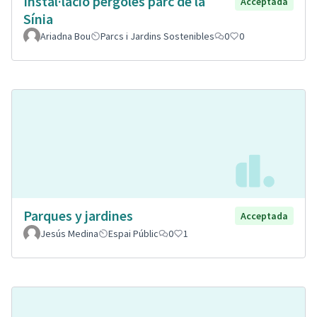
Instal·lació pèrgoles parc de la
Acceptada
Sínia
Ariadna Bou
Parcs i Jardins Sostenibles
0
0
Parques y jardines
Acceptada
Jesús Medina
Espai Públic
0
1