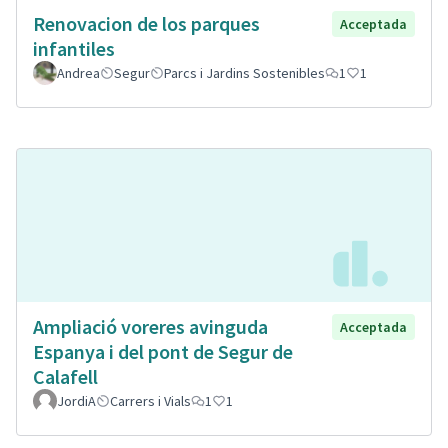
Renovacion de los parques
Acceptada
infantiles
Andrea
Segur
Parcs i Jardins Sostenibles
1
1
Ampliació voreres avinguda
Acceptada
Espanya i del pont de Segur de
Calafell
JordiA
Carrers i Vials
1
1