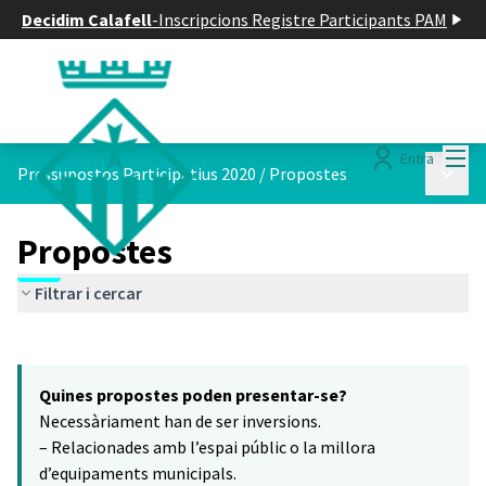
Decidim Calafell
-
Inscripcions Registre Participants PAM
Menú
Entra
Menú p
Pressupostos Participatius 2020
/
Propostes
Propostes
Filtrar i cercar
Saltar el mapa
Leaflet
|
©
HERE maps
15
El següent element és un mapa que presenta els components d'aq
+
Quines propostes poden presentar-se?
−
Necessàriament han de ser inversions.
– Relacionades amb l’espai públic o la millora
d’equipaments municipals.