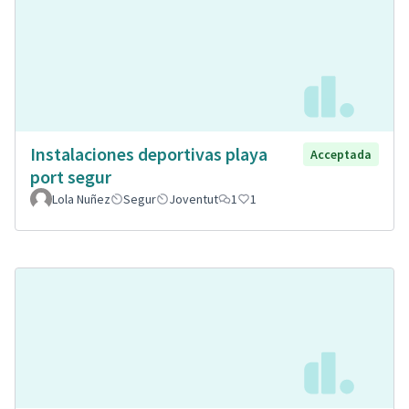
Instalaciones deportivas playa
Acceptada
port segur
Lola Nuñez
Segur
Joventut
1
1