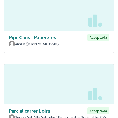
Pipi-Cans i Papereres
Acceptada
AnnaM
Carrers i Vials
0
0
Parc al carrer Loira
Acceptada
Soraya Del Valle Delgado
Parcs i Jardins Sostenibles
0