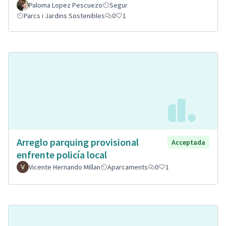
Paloma Lopez Pescuezo
Segur
Parcs i Jardins Sostenibles
0
1
Arreglo parquing provisional
Acceptada
enfrente policía local
Vicente Hernando Millan
Aparcaments
0
1