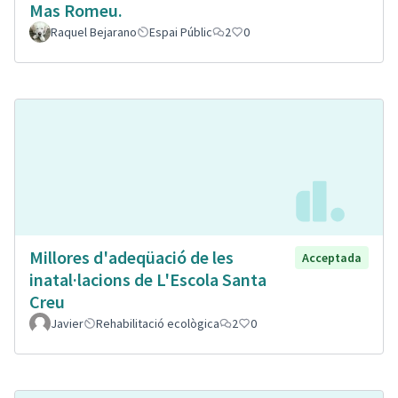
Mas Romeu.
Raquel Bejarano
Espai Públic
2
0
Millores d'adeqüació de les
Acceptada
inatal·lacions de L'Escola Santa
Creu
Javier
Rehabilitació ecològica
2
0