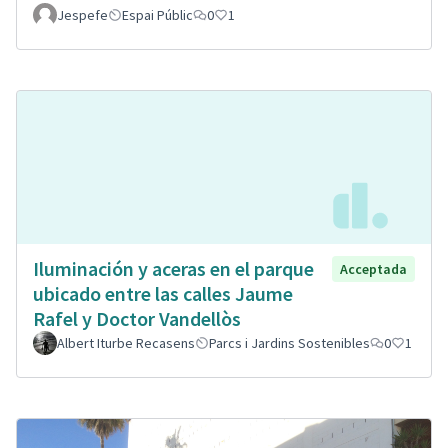
Jespefe
Espai Públic
0
1
Iluminación y aceras en el parque
Acceptada
ubicado entre las calles Jaume
Rafel y Doctor Vandellòs
Albert Iturbe Recasens
Parcs i Jardins Sostenibles
0
1