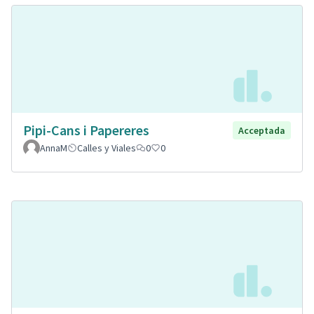
Pipi-Cans i Papereres
Acceptada
AnnaM
Calles y Viales
0
0