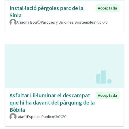
Instal·lació pèrgoles parc de la
Acceptada
Sínia
Ariadna Bou
Parques y Jardines Sostenibles
0
0
Asfaltar i il·luminar el descampat
Acceptada
que hi ha davant del pàrquing de la
Bòbila
Laia
Espacio Público
0
0