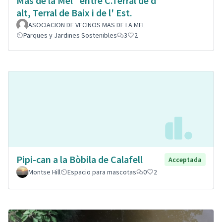
Mas de la Mel" entre C.Terral de d'
alt, Terral de Baix i de l' Est.
ASOCIACION DE VECINOS MAS DE LA MEL
Parques y Jardines Sostenibles
3
2
Pipi-can a la Bòbila de Calafell
Acceptada
Montse Hill
Espacio para mascotas
0
2