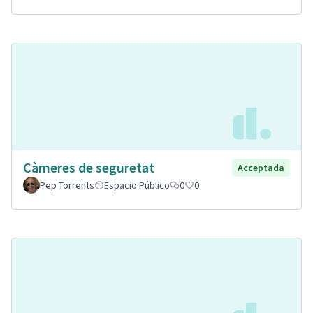
Càmeres de seguretat
Acceptada
Pep Torrents
Espacio Público
0
0