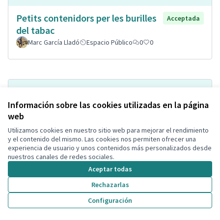
Petits contenidors per les burilles
Acceptada
del tabac
Marc García Lladó
Espacio Público
0
0
Información sobre las cookies utilizadas en la página
web
Utilizamos cookies en nuestro sitio web para mejorar el rendimiento
y el contenido del mismo. Las cookies nos permiten ofrecer una
experiencia de usuario y unos contenidos más personalizados desde
nuestros canales de redes sociales.
Millores d'adeqüació de les
Acceptada
Aceptar todas
inatal·lacions de L'Escola Santa
Rechazarlas
Creu
Configuración
Javier
Rehabilitación ecológica
2
0