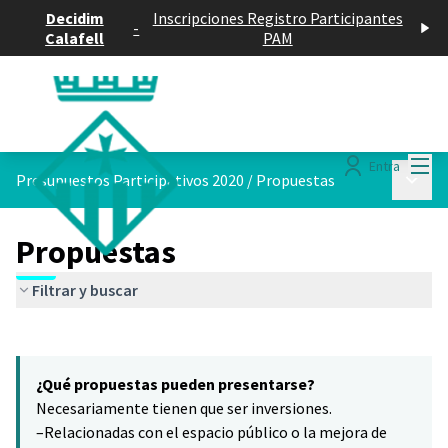
Decidim
Inscripciones Registro Participantes
-
Calafell
PAM
Menú
Entra
Menú p
Presupuestos Participativos 2020
/
Propuestas
Propuestas
Filtrar y buscar
Saltar el mapa
Leaflet
|
©
HERE maps
16
El siguiente elemento es un mapa que presenta los componentes 
+
¿Qué propuestas pueden presentarse?
−
Necesariamente tienen que ser inversiones.
–Relacionadas con el espacio público o la mejora de