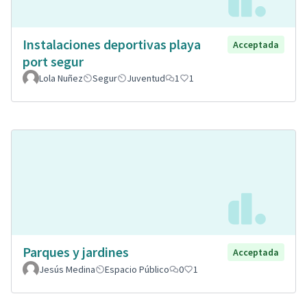
Instalaciones deportivas playa
Acceptada
port segur
Lola Nuñez
Segur
Juventud
1
1
Parques y jardines
Acceptada
Jesús Medina
Espacio Público
0
1