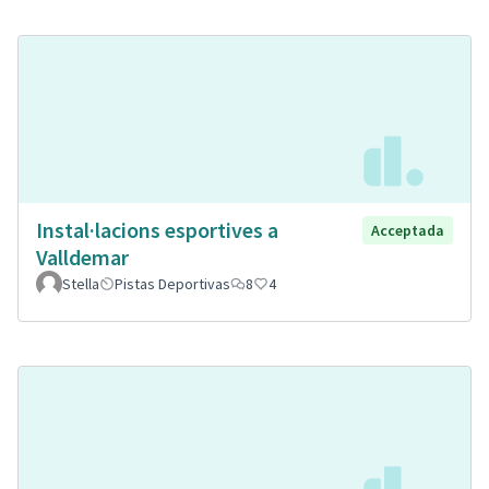
Instal·lacions esportives a
Acceptada
Valldemar
Stella
Pistas Deportivas
8
4