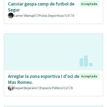
Canviar gespa camp de futbol de
Acceptada
Segur
Carme Vilamajó
Pistas Deportivas
3
0
Arreglar la zona esportiva I d'oci de
Acceptada
Mas Romeu.
Raquel Bejarano
Espacio Público
2
0