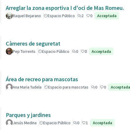
Arreglar la zona esportiva I d'oci de Mas Romeu.
Raquel Bejarano
Espacio Público
2
0
Acceptada
Càmeres de seguretat
Pep Torrents
Espacio Público
0
0
Acceptada
Área de recreo para mascotas
Ana Maria Tudela
Espacio para mascotas
0
0
Acceptad
Parques y jardines
Jesús Medina
Espacio Público
0
1
Acceptada