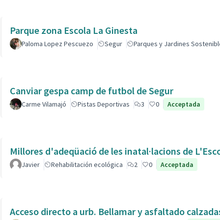
Parque zona Escola La Ginesta
Paloma Lopez Pescuezo
Segur
Parques y Jardines Sostenib
Canviar gespa camp de futbol de Segur
Carme Vilamajó
Pistas Deportivas
3
0
Acceptada
Millores d'adeqüació de les inatal·lacions de L'Esc
Javier
Rehabilitación ecológica
2
0
Acceptada
Acceso directo a urb. Bellamar y asfaltado calzad