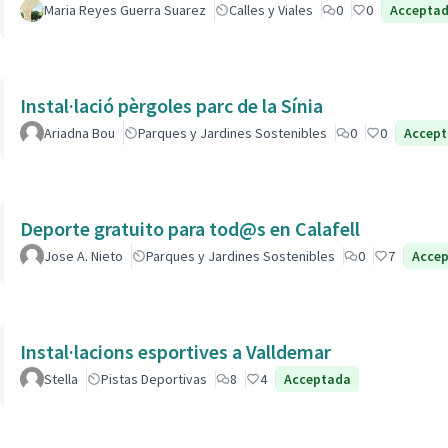
Maria Reyes Guerra Suarez
Calles y Viales
0
0
Accepta
Instal·lació pèrgoles parc de la Sínia
Ariadna Bou
Parques y Jardines Sostenibles
0
0
Accep
Deporte gratuito para tod@s en Calafell
Jose A. Nieto
Parques y Jardines Sostenibles
0
7
Acce
Instal·lacions esportives a Valldemar
Stella
Pistas Deportivas
8
4
Acceptada