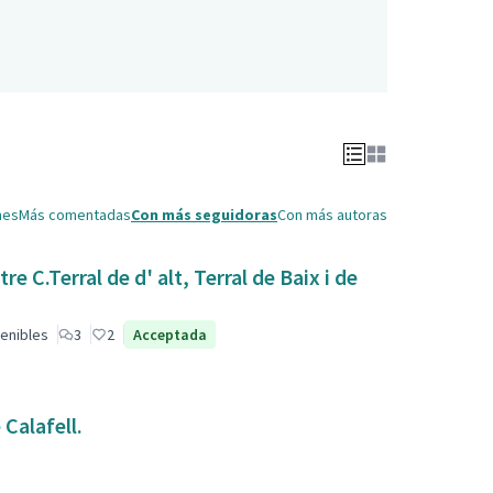
nes
Más comentadas
Con más seguidoras
Con más autoras
 C.Terral de d' alt, Terral de Baix i de
enibles
3
2
Acceptada
Calafell.