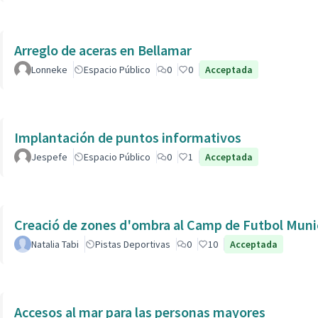
Arreglo de aceras en Bellamar
Lonneke
Espacio Público
0
0
Acceptada
Implantación de puntos informativos
Jespefe
Espacio Público
0
1
Acceptada
Creació de zones d'ombra al Camp de Futbol Munic
Natalia Tabi
Pistas Deportivas
0
10
Acceptada
Accesos al mar para las personas mayores