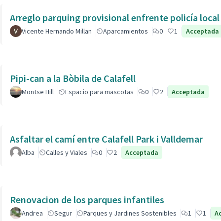
Arreglo parquing provisional enfrente policía local
Vicente Hernando Millan
Aparcamientos
0
1
Acceptada
Pipi-can a la Bòbila de Calafell
Montse Hill
Espacio para mascotas
0
2
Acceptada
Asfaltar el camí entre Calafell Park i Valldemar
Alba
Calles y Viales
0
2
Acceptada
Renovacion de los parques infantiles
Andrea
Segur
Parques y Jardines Sostenibles
1
1
A