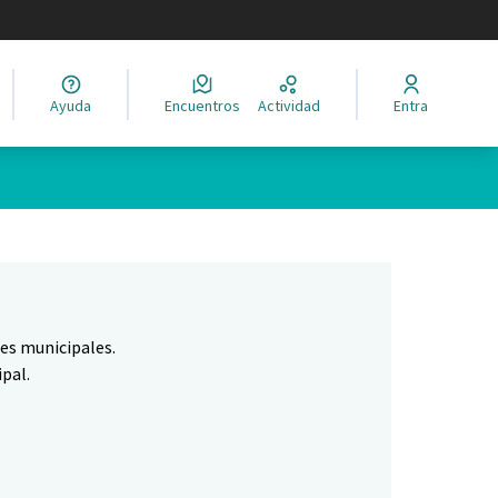
legir el idioma
Ayuda
Encuentros
Actividad
Entra
Leaflet
|
©
HERE maps
ina como puntos en el mapa. El elemento se puede utilizar con un 
nes municipales.
pal.