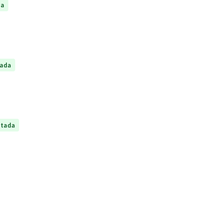
da
tada
ptada