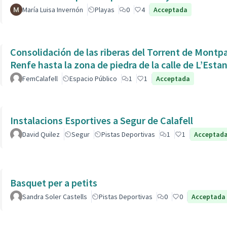
María Luisa Invernón
Playas
0
4
Acceptada
Consolidación de las riberas del Torrent de Montpaó
Renfe hasta la zona de piedra de la calle de L’Estan
FemCalafell
Espacio Público
1
1
Acceptada
Instalacions Esportives a Segur de Calafell
David Quilez
Segur
Pistas Deportivas
1
1
Acceptad
Basquet per a petits
Sandra Soler Castells
Pistas Deportivas
0
0
Acceptada