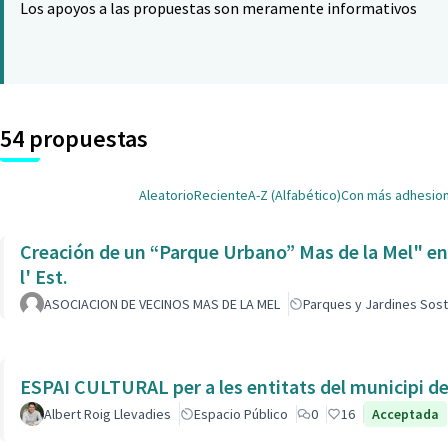
Los apoyos a las propuestas son meramente informativos
54 propuestas
Aleatorio
Reciente
A-Z (Alfabético)
Con más adhesio
Creación de un “Parque Urbano” Mas de la Mel" entre
l' Est.
ASOCIACION DE VECINOS MAS DE LA MEL
Parques y Jardines Sost
ESPAI CULTURAL per a les entitats del municipi de 
Albert Roig Llevadies
Espacio Público
0
16
Acceptada