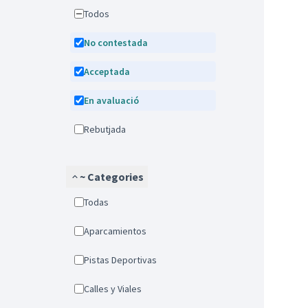
Todos
No contestada
Acceptada
En avaluació
Rebutjada
~ Categories
Todas
Aparcamientos
Pistas Deportivas
Calles y Viales