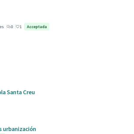
les
0
1
Acceptada
ola Santa Creu
as urbanización