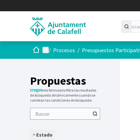
Inicio
Menú principal
/
Procesos
/
Presupuestos Participat
Saltar
El siguie
+
−
Propuestas
El siguiente formulario filtra los resultados
de búsqueda dinámicamente cuando se
cambian las condiciones de búsqueda.
Estado