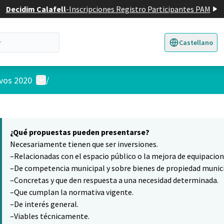
Decidim Calafell
-
Inscripciones Registro Participantes PAM
Castellano
Triar la llengua
E
Menú de usuario
ivos 2020
/
 el mapa
5
nte elemento es un mapa que presenta los componentes de esta pág
¿Qué propuestas pueden presentarse?
Necesariamente tienen que ser inversiones.
–Relacionadas con el espacio público o la mejora de equipacio
–De competencia municipal y sobre bienes de propiedad munici
–Concretas y que den respuesta a una necesidad determinada.
–Que cumplan la normativa vigente.
–De interés general.
–Viables técnicamente.