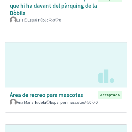
que hi ha davant del pàrquing de la
Bòbila
Laia
Espai Públic
0
0
Área de recreo para mascotas
Acceptada
Ana Maria Tudela
Espai per mascotes
0
0