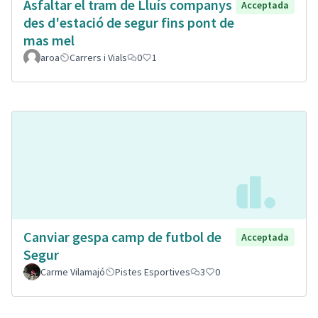
Asfaltar el tram de Lluís companys
Acceptada
des d'estació de segur fins pont de
mas mel
aroa
Carrers i Vials
0
1
Canviar gespa camp de futbol de
Acceptada
Segur
Carme Vilamajó
Pistes Esportives
3
0