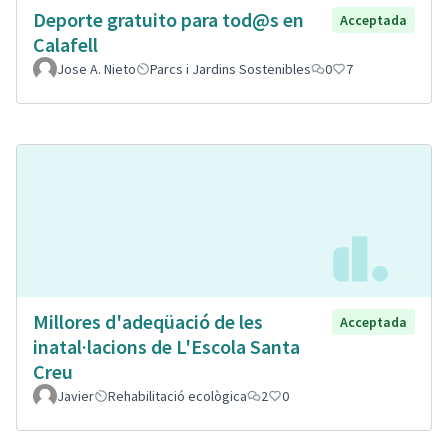
Deporte gratuito para tod@s en
Acceptada
Calafell
Jose A. Nieto
Parcs i Jardins Sostenibles
0
7
Millores d'adeqüació de les
Acceptada
inatal·lacions de L'Escola Santa
Creu
Javier
Rehabilitació ecològica
2
0