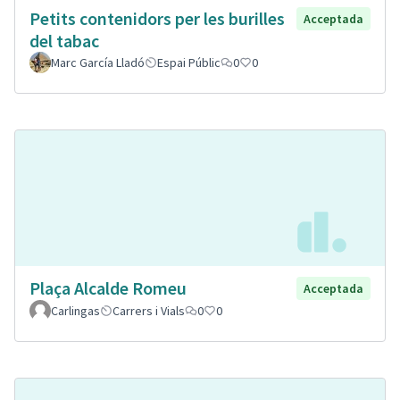
Petits contenidors per les burilles
Acceptada
del tabac
Marc García Lladó
Espai Públic
0
0
Plaça Alcalde Romeu
Acceptada
Carlingas
Carrers i Vials
0
0