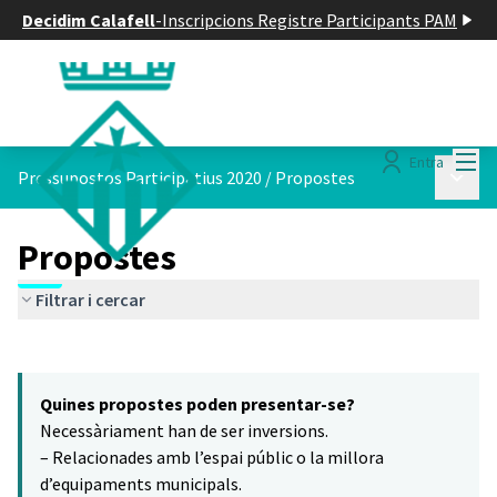
Decidim Calafell
-
Inscripcions Registre Participants PAM
Menú
Entra
Menú p
Pressupostos Participatius 2020
/
Propostes
Propostes
Filtrar i cercar
Saltar el mapa
Leaflet
|
©
HERE maps
16
El següent element és un mapa que presenta els components d'aq
+
Quines propostes poden presentar-se?
−
Necessàriament han de ser inversions.
– Relacionades amb l’espai públic o la millora
d’equipaments municipals.