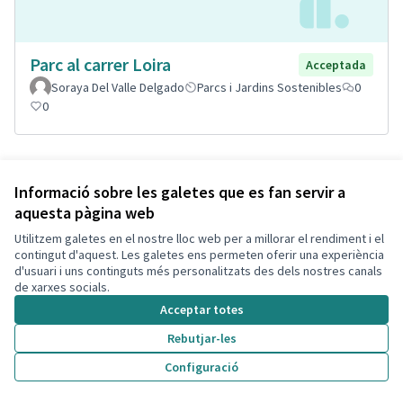
Parc al carrer Loira
Acceptada
Soraya Del Valle Delgado
Parcs i Jardins Sostenibles
0
0
Informació sobre les galetes que es fan servir a
aquesta pàgina web
Utilitzem galetes en el nostre lloc web per a millorar el rendiment i el
contingut d'aquest. Les galetes ens permeten oferir una experiència
d'usuari i uns continguts més personalitzats des dels nostres canals
de xarxes socials.
Acceptar totes
Arreglo parquing provisional
Acceptada
Rebutjar-les
enfrente policía local
Configuració
Vicente Hernando Millan
Aparcaments
0
1