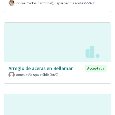
Soniaa Prados Carmona
Espai per mascotes
0
1
Arreglo de aceras en Bellamar
Acceptada
Lonneke
Espai Públic
0
0