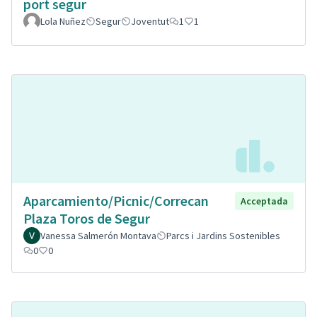
port segur
Lola Nuñez
Segur
Joventut
1
1
Aparcamiento/Picnic/Correcan
Acceptada
Plaza Toros de Segur
Vanessa Salmerón Montava
Parcs i Jardins Sostenibles
0
0