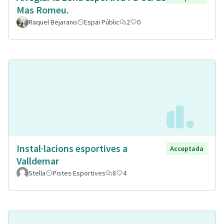
Mas Romeu.
Raquel Bejarano
Espai Públic
2
0
Instal·lacions esportives a
Acceptada
Valldemar
Stella
Pistes Esportives
8
4