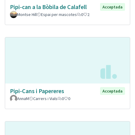
Pipi-can a la Bòbila de Calafell
Acceptada
Montse Hill
Espai per mascotes
0
2
Pipi-Cans i Papereres
Acceptada
AnnaM
Carrers i Vials
0
0