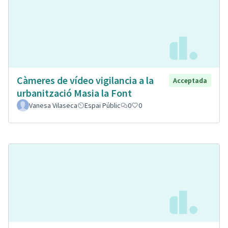
Càmeres de vídeo vigilancia a la
Acceptada
urbanització Masia la Font
Vanesa Vilaseca
Espai Públic
0
0