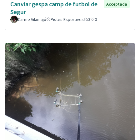
Canviar gespa camp de futbol de
Acceptada
Segur
Carme Vilamajó
Pistes Esportives
3
0