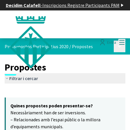
Decidim Calafell
-
Inscripcions Registre Participants PAM
Menú
Entra
Menú p
Pressupostos Participatius 2020
/
Propostes
Propostes
Filtrar i cercar
Saltar el mapa
Leaflet
|
©
HERE maps
16
El següent element és un mapa que presenta els components d'aq
+
Quines propostes poden presentar-se?
−
Necessàriament han de ser inversions.
– Relacionades amb l’espai públic o la millora
d’equipaments municipals.