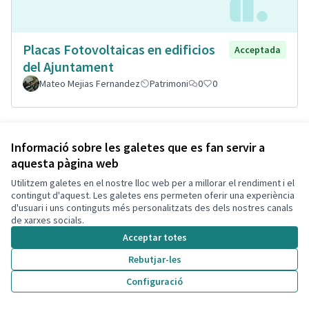
Placas Fotovoltaicas en edificios
Acceptada
del Ajuntament
Mateo Mejias Fernandez
Patrimoni
0
0
Informació sobre les galetes que es fan servir a
aquesta pàgina web
Utilitzem galetes en el nostre lloc web per a millorar el rendiment i el
contingut d'aquest. Les galetes ens permeten oferir una experiència
d'usuari i uns continguts més personalitzats des dels nostres canals
de xarxes socials.
Acceptar totes
Porterías playa Segur de Calafell
Acceptada
Rebutjar-les
Cristina Quilez
1
4
Configuració