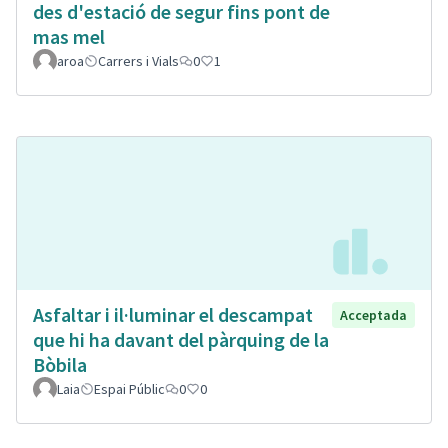
des d'estació de segur fins pont de
mas mel
aroa
Carrers i Vials
0
1
Asfaltar i il·luminar el descampat
Acceptada
que hi ha davant del pàrquing de la
Bòbila
Laia
Espai Públic
0
0