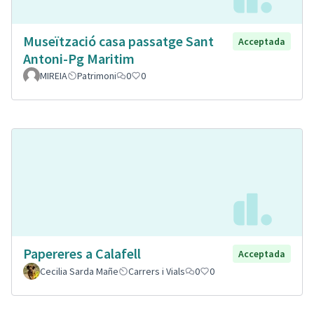
Museïtzació casa passatge Sant
Acceptada
Antoni-Pg Maritim
MIREIA
Patrimoni
0
0
Papereres a Calafell
Acceptada
Cecilia Sarda Mañe
Carrers i Vials
0
0