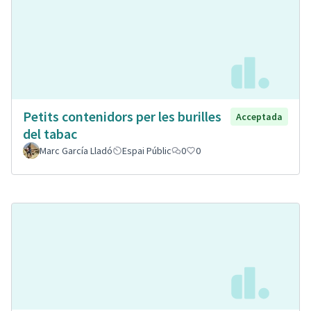
Petits contenidors per les burilles
Acceptada
del tabac
Marc García Lladó
Espai Públic
0
0