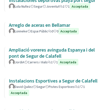
Instalaciones deportivas playa port segur
Lola Nuñez
Segur
Joventut
1
1
Acceptada
Arreglo de aceras en Bellamar
Lonneke
Espai Públic
0
0
Acceptada
Ampliació voreres avinguda Espanya i del
pont de Segur de Calafell
JordiA
Carrers i Vials
1
1
Acceptada
Instalacions Esportives a Segur de Calafell
David Quilez
Segur
Pistes Esportives
1
1
Acceptada