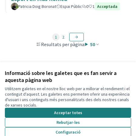
Patricia Doig Boronat
Espai Públic
0
1
Acceptada
1
2
Resultats per pàgina:
50
Veure totes les propostes retirades
Informació sobre les galetes que es fan servir a
aquesta pàgina web
Utilitzem galetes en el nostre lloc web per a millorar el rendiment i el
Termes i condicions d'ús
contingut d'aquest. Les galetes ens permeten oferir una experiència
Configuració de les galetes
d'usuari i uns continguts més personalitzats des dels nostres canals
Decidim Calafell a X
Decidim Calafell a Facebook
Decidim Calafell a YouTube
Decidim Calafell a GitHub
de xarxes socials.
(Enllaç extern)
(Enllaç extern)
(Enllaç extern)
(Enllaç extern)
Acceptar totes
Rebutjar-les
Amb llicènc
(Enllaç exte
Configuració
(Enllaç extern)
Web creada amb
programari lliure
.