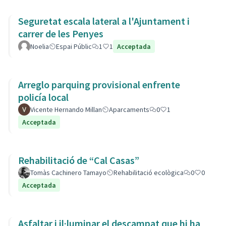
Seguretat escala lateral a l'Ajuntament i
carrer de les Penyes
Noelia
Espai Públic
1
1
Acceptada
Arreglo parquing provisional enfrente
policía local
Vicente Hernando Millan
Aparcaments
0
1
Acceptada
Rehabilitació de “Cal Casas”
Tomàs Cachinero Tamayo
Rehabilitació ecològica
0
0
Acceptada
Asfaltar i il·luminar el descampat que hi ha