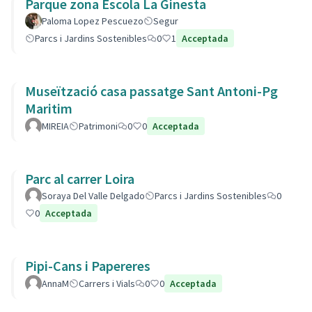
Parque zona Escola La Ginesta
Paloma Lopez Pescuezo
Segur
Parcs i Jardins Sostenibles
0
1
Acceptada
Museïtzació casa passatge Sant Antoni-Pg
Maritim
MIREIA
Patrimoni
0
0
Acceptada
Parc al carrer Loira
Soraya Del Valle Delgado
Parcs i Jardins Sostenibles
0
0
Acceptada
Pipi-Cans i Papereres
AnnaM
Carrers i Vials
0
0
Acceptada