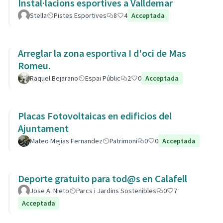
Instal·lacions esportives a Valldemar
Stella
Pistes Esportives
8
4
Acceptada
Arreglar la zona esportiva I d'oci de Mas
Romeu.
Raquel Bejarano
Espai Públic
2
0
Acceptada
Placas Fotovoltaicas en edificios del
Ajuntament
Mateo Mejias Fernandez
Patrimoni
0
0
Acceptada
Deporte gratuito para tod@s en Calafell
Jose A. Nieto
Parcs i Jardins Sostenibles
0
7
Acceptada