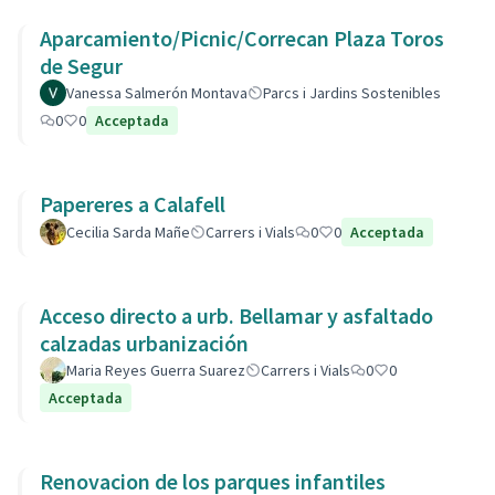
Aparcamiento/Picnic/Correcan Plaza Toros
de Segur
Vanessa Salmerón Montava
Parcs i Jardins Sostenibles
0
0
Acceptada
Papereres a Calafell
Cecilia Sarda Mañe
Carrers i Vials
0
0
Acceptada
Acceso directo a urb. Bellamar y asfaltado
calzadas urbanización
Maria Reyes Guerra Suarez
Carrers i Vials
0
0
Acceptada
Renovacion de los parques infantiles