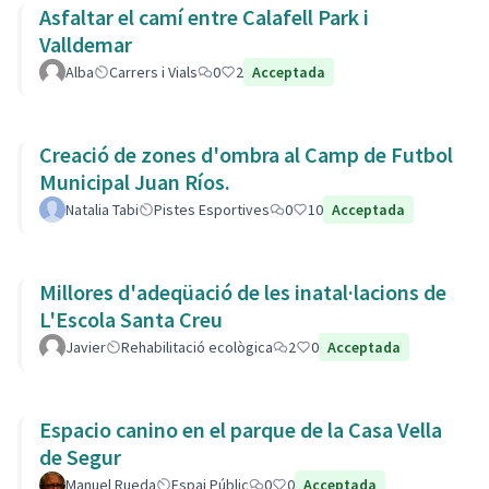
Asfaltar el camí entre Calafell Park i
Valldemar
Alba
Carrers i Vials
0
2
Acceptada
Creació de zones d'ombra al Camp de Futbol
Municipal Juan Ríos.
Natalia Tabi
Pistes Esportives
0
10
Acceptada
Millores d'adeqüació de les inatal·lacions de
L'Escola Santa Creu
Javier
Rehabilitació ecològica
2
0
Acceptada
Espacio canino en el parque de la Casa Vella
de Segur
Manuel Rueda
Espai Públic
0
0
Acceptada