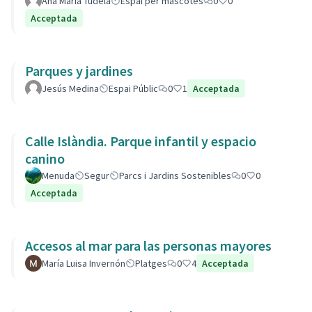
Ana Maria Tudela
Espai per mascotes
0
0
Acceptada
Parques y jardines
Jesús Medina
Espai Públic
0
1
Acceptada
Calle Islàndia. Parque infantil y espacio
canino
Menuda
Segur
Parcs i Jardins Sostenibles
0
0
Acceptada
Accesos al mar para las personas mayores
María Luisa Invernón
Platges
0
4
Acceptada