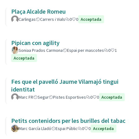
Plaça Alcalde Romeu
Carlingas
Carrers i Vials
0
0
Acceptada
Pipican con agility
Soniaa Prados Carmona
Espai per mascotes
0
1
Acceptada
Fes que el pavelló Jaume Vilamajó tingui
identitat
Marc FR
Segur
Pistes Esportives
0
0
Acceptada
Petits contenidors per les burilles del tabac
Marc García Lladó
Espai Públic
0
0
Acceptada