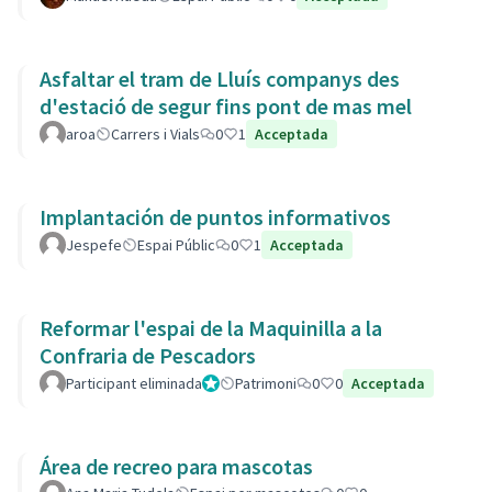
Asfaltar el tram de Lluís companys des
d'estació de segur fins pont de mas mel
aroa
Carrers i Vials
0
1
Acceptada
Implantación de puntos informativos
Jespefe
Espai Públic
0
1
Acceptada
Reformar l'espai de la Maquinilla a la
Confraria de Pescadors
Participant eliminada
Administrador
Patrimoni
0
0
Acceptada
Área de recreo para mascotas