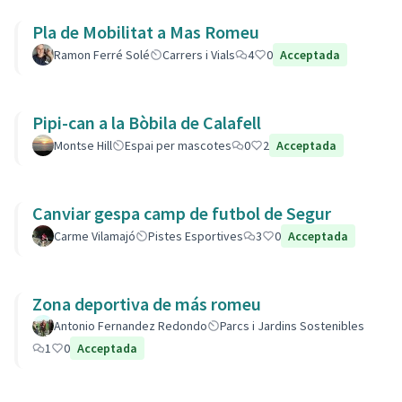
Pla de Mobilitat a Mas Romeu
Ramon Ferré Solé
Carrers i Vials
4
0
Acceptada
Pipi-can a la Bòbila de Calafell
Montse Hill
Espai per mascotes
0
2
Acceptada
Canviar gespa camp de futbol de Segur
Carme Vilamajó
Pistes Esportives
3
0
Acceptada
Zona deportiva de más romeu
Antonio Fernandez Redondo
Parcs i Jardins Sostenibles
1
0
Acceptada