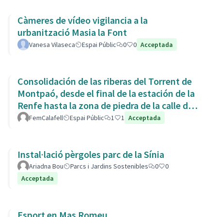
Càmeres de vídeo vigilancia a la
urbanització Masia la Font
Vanesa Vilaseca
Espai Públic
0
0
Acceptada
Consolidación de las riberas del Torrent de
Montpaó, desde el final de la estación de la
Renfe hasta la zona de piedra de la calle de
L’Estany.
FemCalafell
Espai Públic
1
1
Acceptada
Instal·lació pèrgoles parc de la Sínia
Ariadna Bou
Parcs i Jardins Sostenibles
0
0
Acceptada
Esport en Mas Romeu