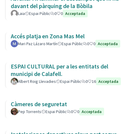
davant del pàrquing de la Bòbila
Laia
Espai Públic
0
0
Acceptada
Accés platja en Zona Mas Mel
Mari Paz Lázaro Martín
Espai Públic
0
0
Acceptada
ESPAI CULTURAL per a les entitats del
municipi de Calafell.
Albert Roig Llevadies
Espai Públic
0
16
Acceptada
Càmeres de seguretat
Pep Torrents
Espai Públic
0
0
Acceptada