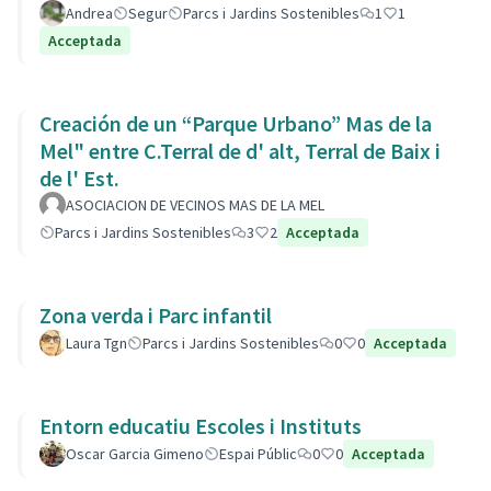
Andrea
Segur
Parcs i Jardins Sostenibles
1
1
Acceptada
Creación de un “Parque Urbano” Mas de la
Mel" entre C.Terral de d' alt, Terral de Baix i
de l' Est.
ASOCIACION DE VECINOS MAS DE LA MEL
Parcs i Jardins Sostenibles
3
2
Acceptada
Zona verda i Parc infantil
Laura Tgn
Parcs i Jardins Sostenibles
0
0
Acceptada
Entorn educatiu Escoles i Instituts
Oscar Garcia Gimeno
Espai Públic
0
0
Acceptada