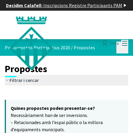
Decidim Calafell
-
Inscripcions Registre Participants PAM
Menú
Entra
Menú p
Pressupostos Participatius 2020
/
Propostes
Propostes
Filtrar i cercar
Saltar el mapa
Leaflet
|
©
HERE maps
13
El següent element és un mapa que presenta els components d'aq
+
Quines propostes poden presentar-se?
−
Necessàriament han de ser inversions.
– Relacionades amb l’espai públic o la millora
d’equipaments municipals.