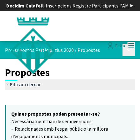
Decidim Calafell
-
Inscripcions Registre Participants PAM
Menú
Entra
Menú p
Pressupostos Participatius 2020
/
Propostes
Propostes
Filtrar i cercar
Saltar el mapa
Leaflet
|
©
HERE maps
3
El següent element és un mapa que presenta els components d'aq
+
Quines propostes poden presentar-se?
−
Necessàriament han de ser inversions.
– Relacionades amb l’espai públic o la millora
d’equipaments municipals.