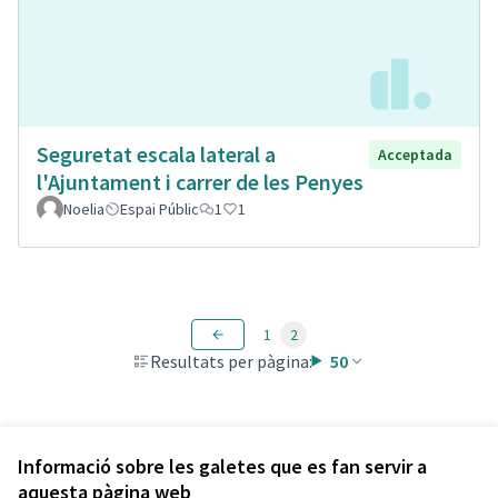
Seguretat escala lateral a
Acceptada
l'Ajuntament i carrer de les Penyes
Noelia
Espai Públic
1
1
1
2
Resultats per pàgina:
50
Veure totes les propostes retirades
Informació sobre les galetes que es fan servir a
aquesta pàgina web