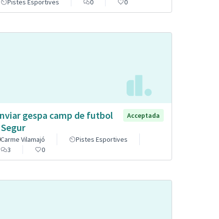
Pistes Esportives
0
0
nviar gespa camp de futbol
Acceptada
 Segur
Carme Vilamajó
Pistes Esportives
3
0