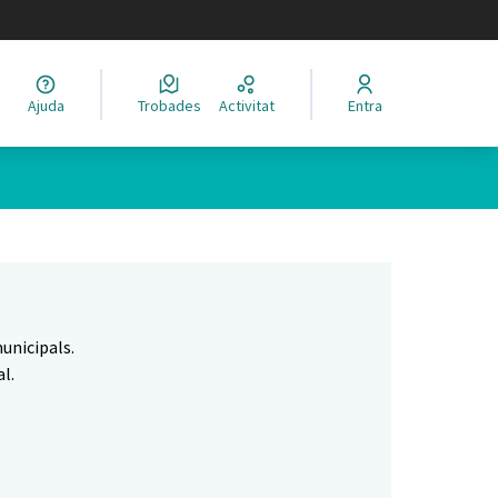
legir el idioma
Ajuda
Trobades
Activitat
Entra
Leaflet
|
©
HERE maps
 com a punts al mapa. L'element es pot fer servir amb un lector 
unicipals.
l.
.