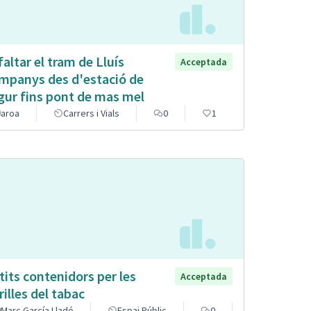
faltar el tram de Lluís
Acceptada
mpanys des d'estació de
gur fins pont de mas mel
aroa
Carrers i Vials
0
1
tits contenidors per les
Acceptada
rilles del tabac
Marc García Lladó
Espai Públic
0