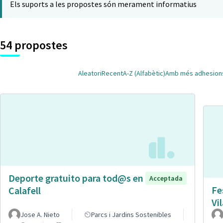
Els suports a les propostes són merament informatius
54 propostes
Aleatori
Recent
A-Z (Alfabètic)
Amb més adhesion
Deporte gratuito para tod@s en
Acceptada
Fe
Calafell
Vi
Jose A. Nieto
Parcs i Jardins Sostenibles