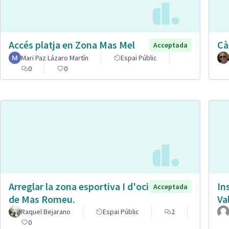
Accés platja en Zona Mas Mel
Cà
Acceptada
Mari Paz Lázaro Martín
Espai Públic
0
0
Arreglar la zona esportiva I d'oci
In
Acceptada
de Mas Romeu.
Va
Raquel Bejarano
Espai Públic
2
0