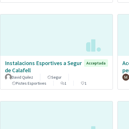
Instalacions Esportives a Segur
Ac
Acceptada
de Calafell
pe
David Quilez
Segur
Pistes Esportives
1
1