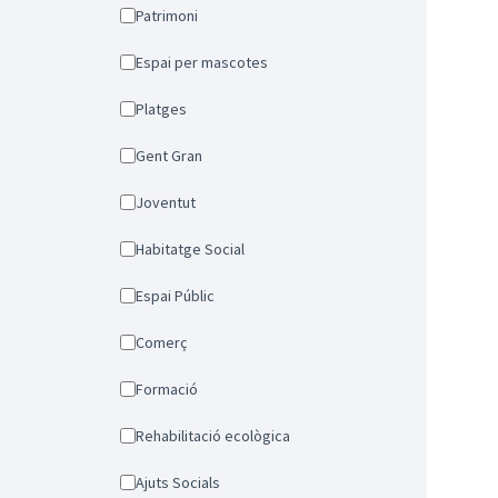
Patrimoni
Espai per mascotes
Platges
Gent Gran
Joventut
Habitatge Social
Espai Públic
Comerç
Formació
Rehabilitació ecològica
Ajuts Socials