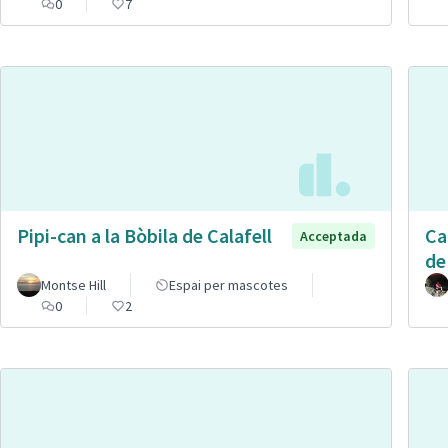
0
7
Pipi-can a la Bòbila de Calafell
Ca
Acceptada
de
Montse Hill
Espai per mascotes
0
2