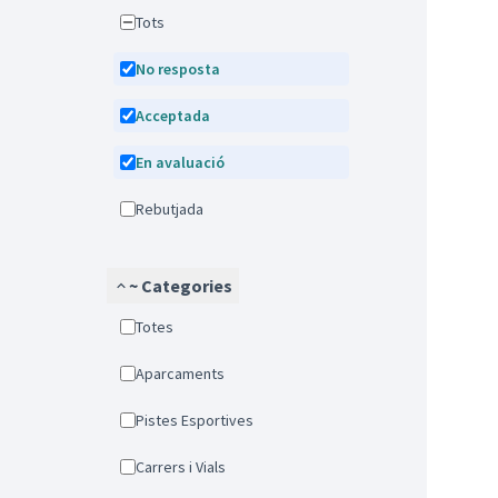
Tots
No resposta
Acceptada
En avaluació
Rebutjada
~ Categories
Totes
Aparcaments
Pistes Esportives
Carrers i Vials