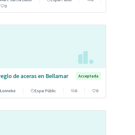
0
reglo de aceras en Bellamar
Acceptada
Lonneke
Espai Públic
0
0