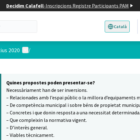
Decidim Calafell
-
Inscripcions Registre Participants PAM
Català
Triar la llengua
E
Menú d'usuari
tius 2020
/
 el mapa
16
t element és un mapa que presenta els components d'aquesta pàgina
Quines propostes poden presentar-se?
Necessàriament han de ser inversions.
– Relacionades amb l’espai públic o la millora d’equipaments m
– De competència municipal i sobre béns de propietat municipa
– Concretes i que donin resposta a una necessitat determinada
– Que compleixin la normativa vigent.
– D’interès general.
– Viables tècnicament.