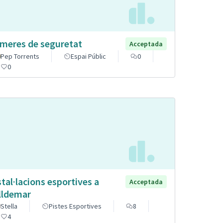
meres de seguretat
Acceptada
Pep Torrents
Espai Públic
0
0
stal·lacions esportives a
Acceptada
lldemar
Stella
Pistes Esportives
8
4