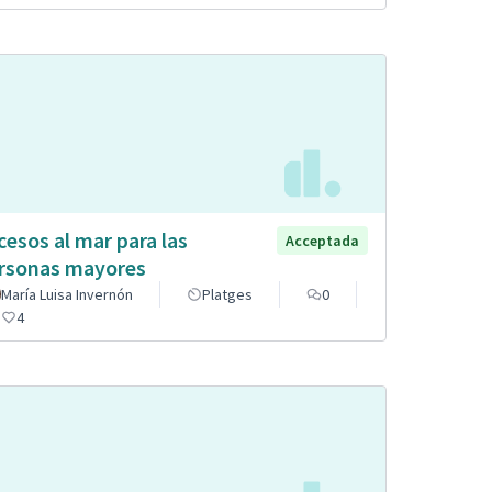
cesos al mar para las
Acceptada
rsonas mayores
María Luisa Invernón
Platges
0
4