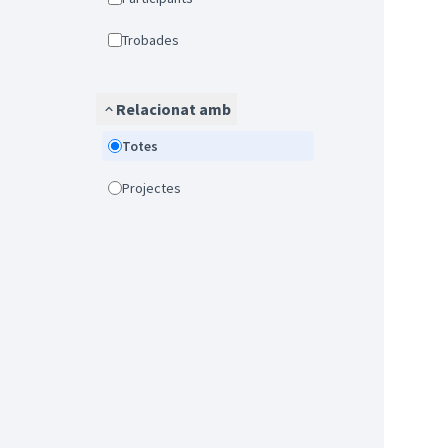
Trobades
Relacionat amb
Totes
Projectes