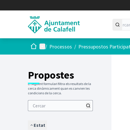
Inici
Menú principal
/
Processos
/
Pressupostos Participa
Saltar
El següen
+
−
Propostes
El següent formulari filtra els resultats de la
cerca dinàmicament quan es canvien les
condicions de la cerca.
Estat