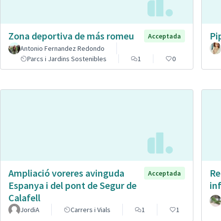
Zona deportiva de más romeu
Pi
Acceptada
Antonio Fernandez Redondo
Parcs i Jardins Sostenibles
1
0
Ampliació voreres avinguda
Re
Acceptada
Espanya i del pont de Segur de
in
Calafell
JordiA
Carrers i Vials
1
1