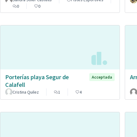
0
0
Porterías playa Segur de
Ar
Acceptada
Calafell
Cristina Quilez
1
4