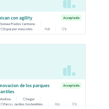
pican con agility
Acceptada
Soniaa Prados Carmona
Espai per mascotes
0
1
novacion de los parques
Acceptada
fantiles
Andrea
Segur
Parcs i Jardins Sostenibles
1
1