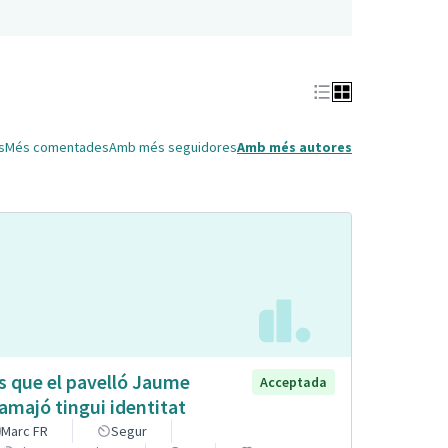
s
Més comentades
Amb més seguidores
Amb més autores
s que el pavelló Jaume
Acceptada
lamajó tingui identitat
Marc FR
Segur