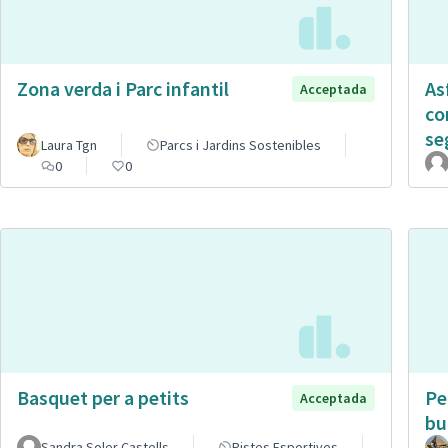
Zona verda i Parc infantil
As
Acceptada
co
se
Laura Tgn
Parcs i Jardins Sostenibles
0
0
Basquet per a petits
Pe
Acceptada
bu
Sandra Soler Castells
Pistes Esportives