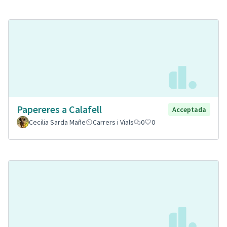
Papereres a Calafell
Acceptada
Cecilia Sarda Mañe
Carrers i Vials
0
0