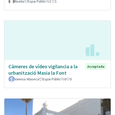
Noelia
Espai Públic
1
1
Càmeres de vídeo vigilancia a la
Acceptada
urbanització Masia la Font
Vanesa Vilaseca
Espai Públic
0
0