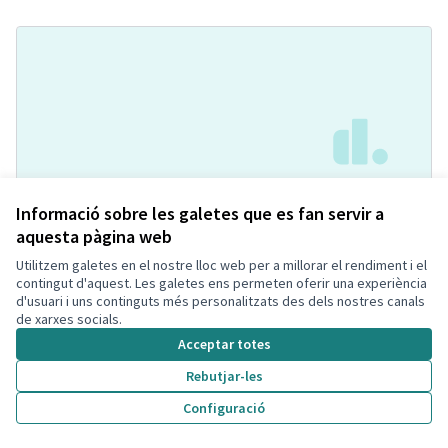
Pipican con agility
Acceptada
Informació sobre les galetes que es fan servir a
Soniaa Prados Carmona
Espai per mascotes
0
1
aquesta pàgina web
Utilitzem galetes en el nostre lloc web per a millorar el rendiment i el
contingut d'aquest. Les galetes ens permeten oferir una experiència
d'usuari i uns continguts més personalitzats des dels nostres canals
de xarxes socials.
Acceptar totes
Rebutjar-les
Configuració