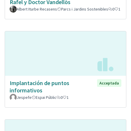
Rafel y Doctor Vandellòs
Albert Iturbe Recasens
Parcs i Jardins Sostenibles
0
1
Implantación de puntos
Acceptada
informativos
Jespefe
Espai Públic
0
1