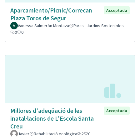
Aparcamiento/Picnic/Correcan
Acceptada
Plaza Toros de Segur
Vanessa Salmerón Montava
Parcs i Jardins Sostenibles
0
0
Millores d'adeqüació de les
Acceptada
inatal·lacions de L'Escola Santa
Creu
Javier
Rehabilitació ecològica
2
0