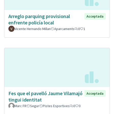
Arreglo parquing provisional
Acceptada
enfrente policía local
Vicente Hernando Millan
Aparcaments
0
1
Fes que el pavelló Jaume Vilamajó
Acceptada
tingui identitat
Marc FR
Segur
Pistes Esportives
0
0