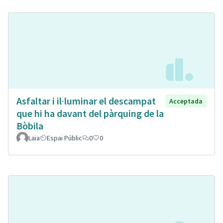
Asfaltar i il·luminar el descampat
Acceptada
que hi ha davant del pàrquing de la
Bòbila
Laia
Espai Públic
0
0