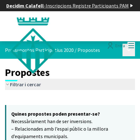
Decidim Calafell
-
Inscripcions Registre Participants PAM
Menú
Entra
Menú p
Pressupostos Participatius 2020
/
Propostes
Propostes
Filtrar i cercar
Saltar el mapa
Leaflet
|
©
HERE maps
16
El següent element és un mapa que presenta els components d'aq
+
Quines propostes poden presentar-se?
−
Necessàriament han de ser inversions.
– Relacionades amb l’espai públic o la millora
d’equipaments municipals.