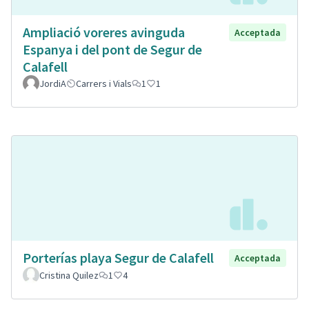
Ampliació voreres avinguda
Acceptada
Espanya i del pont de Segur de
Calafell
JordiA
Carrers i Vials
1
1
Porterías playa Segur de Calafell
Acceptada
Cristina Quilez
1
4