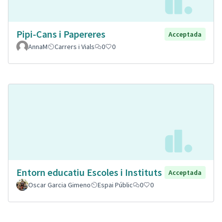
Pipi-Cans i Papereres
Acceptada
AnnaM
Carrers i Vials
0
0
Entorn educatiu Escoles i Instituts
Acceptada
Oscar Garcia Gimeno
Espai Públic
0
0