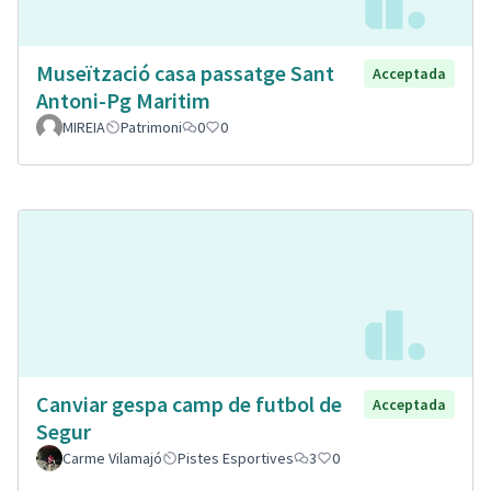
Museïtzació casa passatge Sant
Acceptada
Antoni-Pg Maritim
MIREIA
Patrimoni
0
0
Canviar gespa camp de futbol de
Acceptada
Segur
Carme Vilamajó
Pistes Esportives
3
0