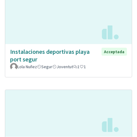
Instalaciones deportivas playa
Acceptada
port segur
Lola Nuñez
Segur
Joventut
1
1