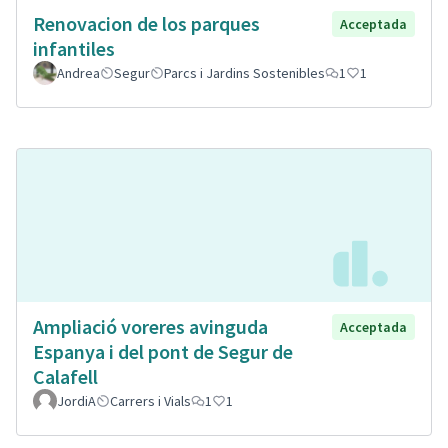
Renovacion de los parques
Acceptada
infantiles
Andrea
Segur
Parcs i Jardins Sostenibles
1
1
Ampliació voreres avinguda
Acceptada
Espanya i del pont de Segur de
Calafell
JordiA
Carrers i Vials
1
1