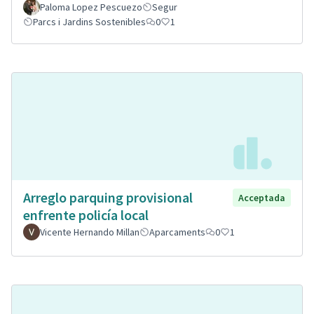
Paloma Lopez Pescuezo
Segur
Parcs i Jardins Sostenibles
0
1
Arreglo parquing provisional
Acceptada
enfrente policía local
Vicente Hernando Millan
Aparcaments
0
1