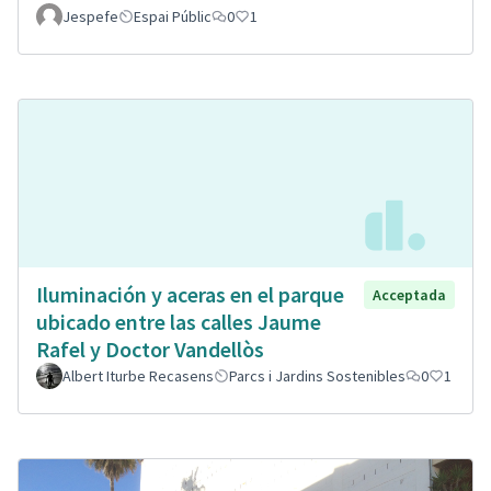
Jespefe
Espai Públic
0
1
Iluminación y aceras en el parque
Acceptada
ubicado entre las calles Jaume
Rafel y Doctor Vandellòs
Albert Iturbe Recasens
Parcs i Jardins Sostenibles
0
1