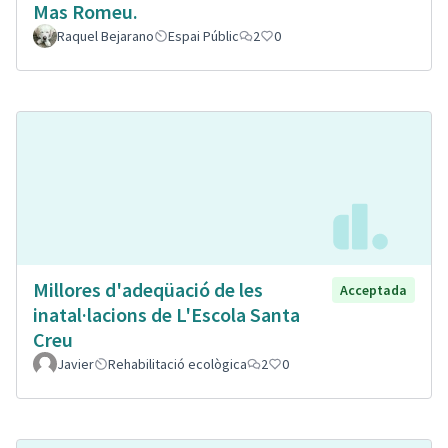
Mas Romeu.
Raquel Bejarano
Espai Públic
2
0
Millores d'adeqüació de les
Acceptada
inatal·lacions de L'Escola Santa
Creu
Javier
Rehabilitació ecològica
2
0