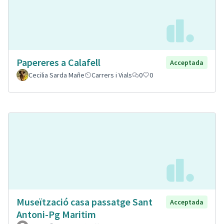
Papereres a Calafell
Acceptada
Cecilia Sarda Mañe
Carrers i Vials
0
0
Museïtzació casa passatge Sant
Acceptada
Antoni-Pg Maritim