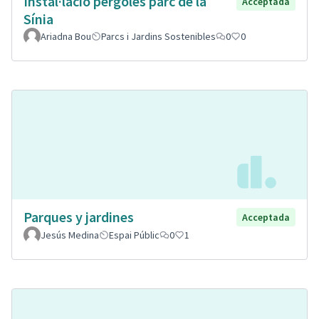
Instal·lació pèrgoles parc de la
Acceptada
Sínia
Ariadna Bou
Parcs i Jardins Sostenibles
0
0
Parques y jardines
Acceptada
Jesús Medina
Espai Públic
0
1