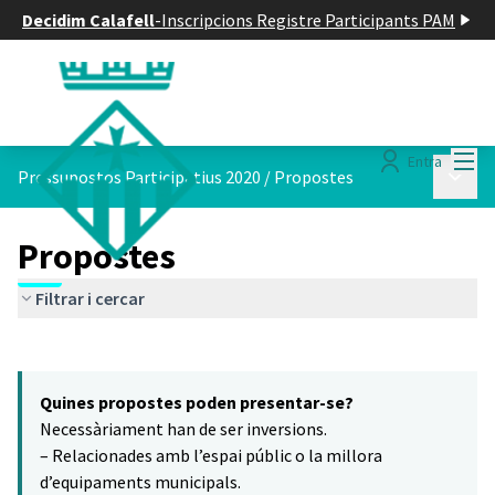
Decidim Calafell
-
Inscripcions Registre Participants PAM
Menú
Entra
Menú p
Pressupostos Participatius 2020
/
Propostes
Propostes
Filtrar i cercar
Saltar el mapa
Leaflet
|
©
HERE maps
15
El següent element és un mapa que presenta els components d'aq
+
Quines propostes poden presentar-se?
−
Necessàriament han de ser inversions.
– Relacionades amb l’espai públic o la millora
d’equipaments municipals.