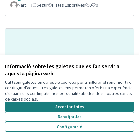
Marc FR
Segur
Pistes Esportives
0
0
Informació sobre les galetes que es fan servir a
aquesta pàgina web
Utilitzem galetes en el nostre lloc web per a millorar el rendiment i el
Pipi-can a la Bòbila de Calafell
Acceptada
contingut d'aquest. Les galetes ens permeten oferir una experiència
Montse Hill
Espai per mascotes
0
2
d'usuari i uns continguts més personalitzats des dels nostres canals
de xarxes socials.
Acceptar totes
Rebutjar-les
Configuració