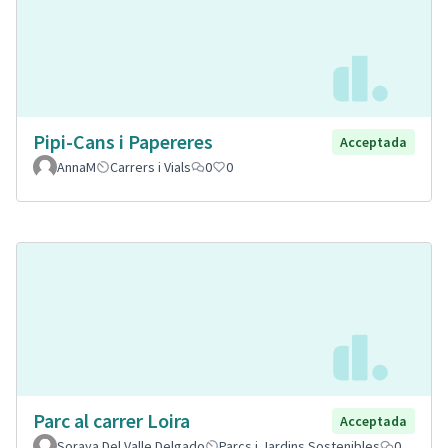
Pipi-Cans i Papereres
Acceptada
AnnaM
Carrers i Vials
0
0
Parc al carrer Loira
Acceptada
Soraya Del Valle Delgado
Parcs i Jardins Sostenibles
0