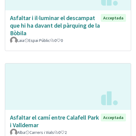
Asfaltar i il·luminar el descampat
Acceptada
que hi ha davant del pàrquing de la
Bòbila
Laia
Espai Públic
0
0
Asfaltar el camí entre Calafell Park
Acceptada
i Valldemar
Alba
Carrers i Vials
0
2