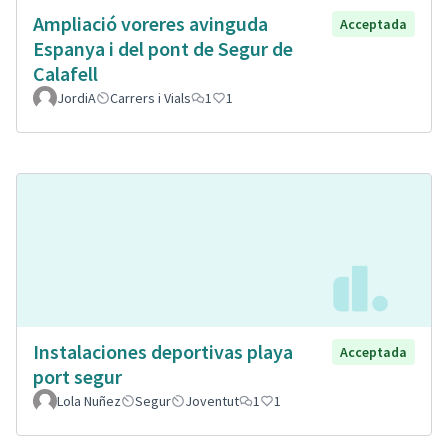
Ampliació voreres avinguda
Acceptada
Espanya i del pont de Segur de
Calafell
JordiA
Carrers i Vials
1
1
Instalaciones deportivas playa
Acceptada
port segur
Lola Nuñez
Segur
Joventut
1
1