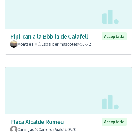
Pipi-can a la Bòbila de Calafell
Acceptada
Montse Hill
Espai per mascotes
0
2
Plaça Alcalde Romeu
Acceptada
Carlingas
Carrers i Vials
0
0