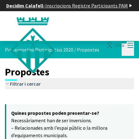
Decidim Calafell
-
Inscripcions Registre Participants PAM
Menú
Entra
Menú p
Pressupostos Participatius 2020
/
Propostes
Propostes
Filtrar i cercar
Saltar el mapa
Leaflet
|
©
HERE maps
8
El següent element és un mapa que presenta els components d'aq
+
Quines propostes poden presentar-se?
−
Necessàriament han de ser inversions.
– Relacionades amb l’espai públic o la millora
d’equipaments municipals.