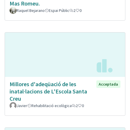
Mas Romeu.
Raquel Bejarano
Espai Públic
2
0
Millores d'adeqüació de les
Acceptada
inatal·lacions de L'Escola Santa
Creu
Javier
Rehabilitació ecològica
2
0