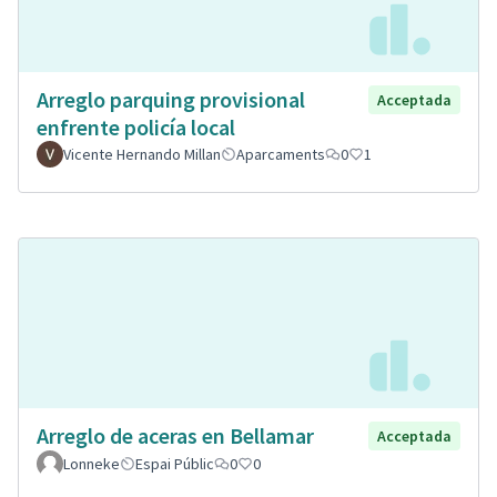
Arreglo parquing provisional
Acceptada
enfrente policía local
Vicente Hernando Millan
Aparcaments
0
1
Arreglo de aceras en Bellamar
Acceptada
Lonneke
Espai Públic
0
0