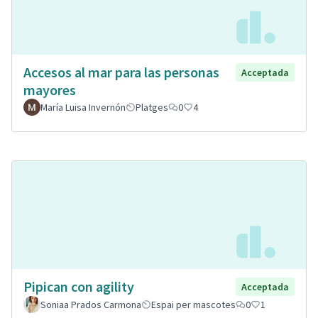
Accesos al mar para las personas
Acceptada
mayores
María Luisa Invernón
Platges
0
4
Pipican con agility
Acceptada
Soniaa Prados Carmona
Espai per mascotes
0
1