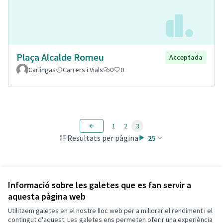
Plaça Alcalde Romeu
Acceptada
Carlingas
Carrers i Vials
0
0
1
2
3
Resultats per pàgina:
25
Veure totes les propostes retirades
Informació sobre les galetes que es fan servir a
aquesta pàgina web
Utilitzem galetes en el nostre lloc web per a millorar el rendiment i el
Termes i condicions d'ús
contingut d'aquest. Les galetes ens permeten oferir una experiència
Configuració de les galetes