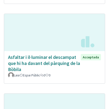
Asfaltar i il·luminar el descampat
Acceptada
que hi ha davant del pàrquing de la
Bòbila
Laia
Espai Públic
0
0