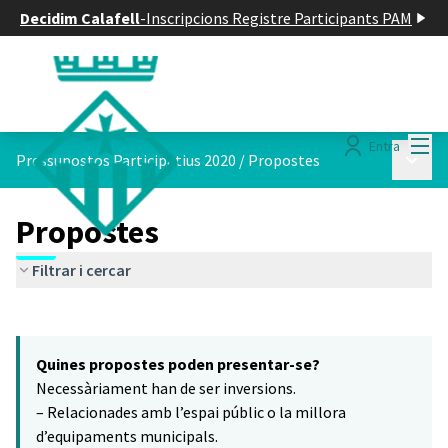
Decidim Calafell
-
Inscripcions Registre Participants PAM
Menú
Entra
Menú p
Pressupostos Participatius 2020
/
Propostes
Propostes
Filtrar i cercar
Saltar el mapa
Leaflet
|
©
HERE maps
El següent element és un mapa que presenta els components d'aq
+
Quines propostes poden presentar-se?
−
Necessàriament han de ser inversions.
– Relacionades amb l’espai públic o la millora
d’equipaments municipals.