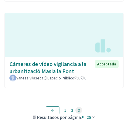
Càmeres de vídeo vigilancia a la
Acceptada
urbanització Masia la Font
Vanesa Vilaseca
Espacio Público
0
0
1
2
3
Resultados por página:
25