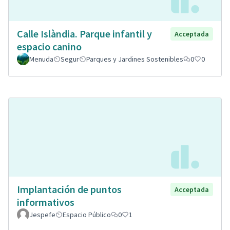
Calle Islàndia. Parque infantil y
Acceptada
espacio canino
Menuda
Segur
Parques y Jardines Sostenibles
0
0
Implantación de puntos
Acceptada
informativos
Jespefe
Espacio Público
0
1