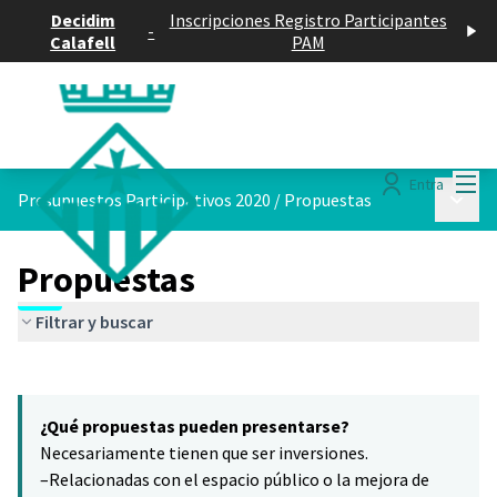
Decidim
Inscripciones Registro Participantes
-
Calafell
PAM
Menú
Entra
Menú p
Presupuestos Participativos 2020
/
Propuestas
Propuestas
Filtrar y buscar
Saltar el mapa
Leaflet
|
©
HERE maps
El siguiente elemento es un mapa que presenta los componentes 
+
¿Qué propuestas pueden presentarse?
−
Necesariamente tienen que ser inversiones.
–Relacionadas con el espacio público o la mejora de