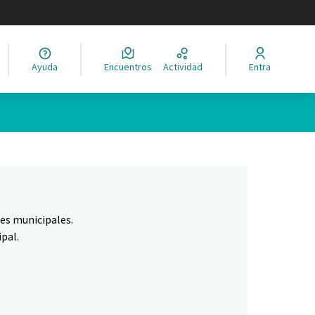
legir el idioma
Ayuda
Encuentros
Actividad
Entra
Leaflet
|
©
HERE maps
ina como puntos en el mapa. El elemento se puede utilizar con un 
nes municipales.
pal.