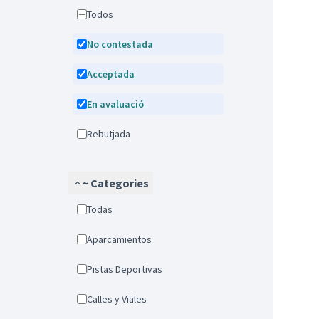
Todos
No contestada
Acceptada
En avaluació
Rebutjada
~ Categories
Todas
Aparcamientos
Pistas Deportivas
Calles y Viales