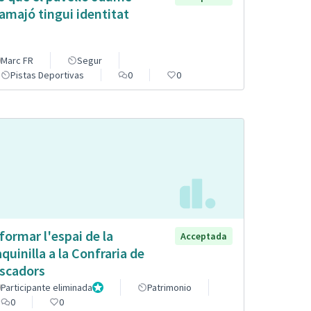
lamajó tingui identitat
Marc FR
Segur
Pistas Deportivas
0
0
formar l'espai de la
Acceptada
quinilla a la Confraria de
scadors
Participante eliminada
Administrador
Patrimonio
0
0