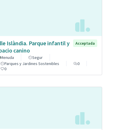
lle Islàndia. Parque infantil y
Acceptada
pacio canino
Menuda
Segur
Parques y Jardines Sostenibles
0
0