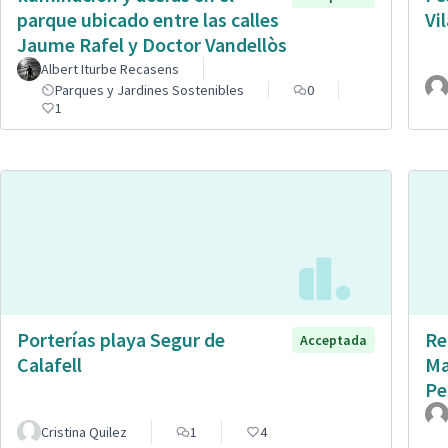
parque ubicado entre las calles
Vi
Jaume Rafel y Doctor Vandellòs
Albert Iturbe Recasens
Parques y Jardines Sostenibles
0
1
Porterías playa Segur de
Re
Acceptada
Calafell
Ma
Pe
Cristina Quilez
1
4