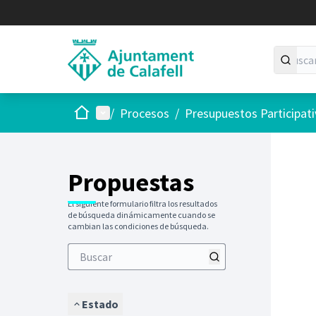
Inicio
Menú principal
/
Procesos
/
Presupuestos Participat
Saltar
El siguie
+
−
Propuestas
El siguiente formulario filtra los resultados
de búsqueda dinámicamente cuando se
cambian las condiciones de búsqueda.
Estado