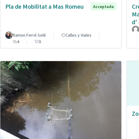
Pla de Mobilitat a Mas Romeu
Cr
Acceptada
Ma
d' 
Ramon Ferré Solé
Calles y Viales
4
0
Zo