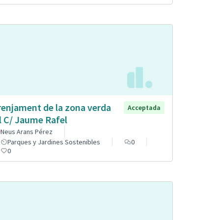
renjament de la zona verda
Acceptada
l C/ Jaume Rafel
Neus Arans Pérez
Parques y Jardines Sostenibles
0
0