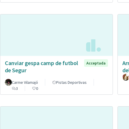
Canviar gespa camp de futbol
Ar
Acceptada
de Segur
de
Carme Vilamajó
Pistas Deportivas
3
0