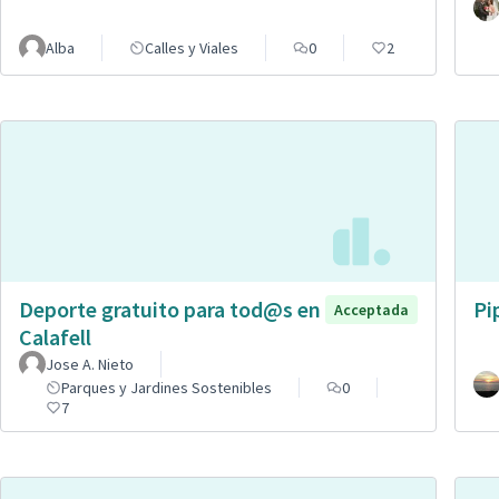
Alba
Calles y Viales
0
2
Deporte gratuito para tod@s en
Pi
Acceptada
Calafell
Jose A. Nieto
Parques y Jardines Sostenibles
0
7