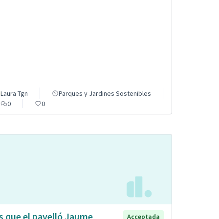
Laura Tgn
Parques y Jardines Sostenibles
0
0
s que el pavelló Jaume
Acceptada