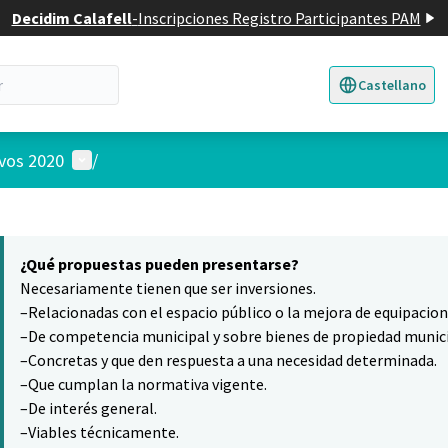
Decidim Calafell
-
Inscripciones Registro Participantes PAM
Castellano
Triar la llengua
E
Menú de usuario
ivos 2020
/
 el mapa
7
nte elemento es un mapa que presenta los componentes de esta pág
¿Qué propuestas pueden presentarse?
Necesariamente tienen que ser inversiones.
–Relacionadas con el espacio público o la mejora de equipacio
–De competencia municipal y sobre bienes de propiedad munici
–Concretas y que den respuesta a una necesidad determinada.
–Que cumplan la normativa vigente.
–De interés general.
–Viables técnicamente.