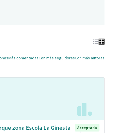
iones
Más comentadas
Con más seguidoras
Con más autoras
rque zona Escola La Ginesta
Acceptada