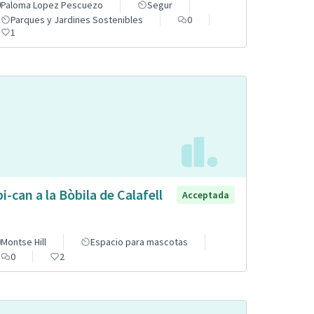
Paloma Lopez Pescuezo
Segur
Parques y Jardines Sostenibles
0
1
pi-can a la Bòbila de Calafell
Acceptada
Montse Hill
Espacio para mascotas
0
2