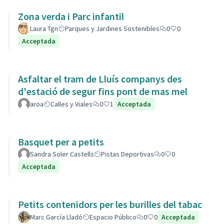
Zona verda i Parc infantil
Laura Tgn
Parques y Jardines Sostenibles
0
0
Acceptada
Asfaltar el tram de Lluís companys des
d'estació de segur fins pont de mas mel
aroa
Calles y Viales
0
1
Acceptada
Basquet per a petits
Sandra Soler Castells
Pistas Deportivas
0
0
Acceptada
Petits contenidors per les burilles del tabac
Marc García Lladó
Espacio Público
0
0
Acceptada