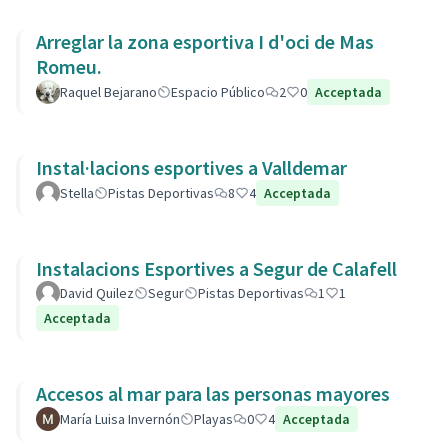
Arreglar la zona esportiva I d'oci de Mas
Romeu.
Raquel Bejarano
Espacio Público
2
0
Acceptada
Instal·lacions esportives a Valldemar
Stella
Pistas Deportivas
8
4
Acceptada
Instalacions Esportives a Segur de Calafell
David Quilez
Segur
Pistas Deportivas
1
1
Acceptada
Accesos al mar para las personas mayores
María Luisa Invernón
Playas
0
4
Acceptada