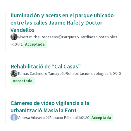
Iluminación y aceras en el parque ubicado
entre las calles Jaume Rafel y Doctor
Vandellòs
Albert Iturbe Recasens
Parques y Jardines Sostenibles
0
1
Acceptada
Rehabilitació de “Cal Casas”
Tomàs Cachinero Tamayo
Rehabilitación ecológica
0
0
Acceptada
Càmeres de vídeo vigilancia a la
urbanització Masia la Font
Vanesa Vilaseca
Espacio Público
0
0
Acceptada