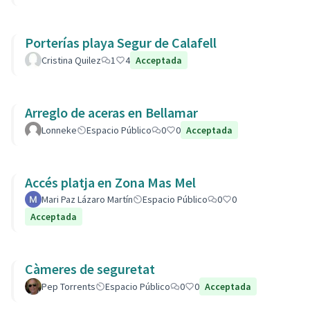
Porterías playa Segur de Calafell
Cristina Quilez
1
4
Acceptada
Arreglo de aceras en Bellamar
Lonneke
Espacio Público
0
0
Acceptada
Accés platja en Zona Mas Mel
Mari Paz Lázaro Martín
Espacio Público
0
0
Acceptada
Càmeres de seguretat
Pep Torrents
Espacio Público
0
0
Acceptada