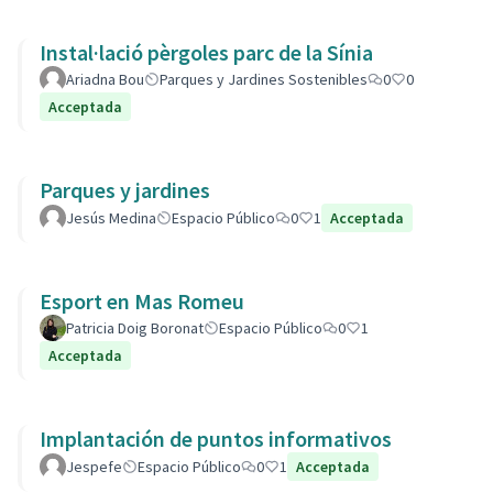
Instal·lació pèrgoles parc de la Sínia
Ariadna Bou
Parques y Jardines Sostenibles
0
0
Acceptada
Parques y jardines
Jesús Medina
Espacio Público
0
1
Acceptada
Esport en Mas Romeu
Patricia Doig Boronat
Espacio Público
0
1
Acceptada
Implantación de puntos informativos
Jespefe
Espacio Público
0
1
Acceptada