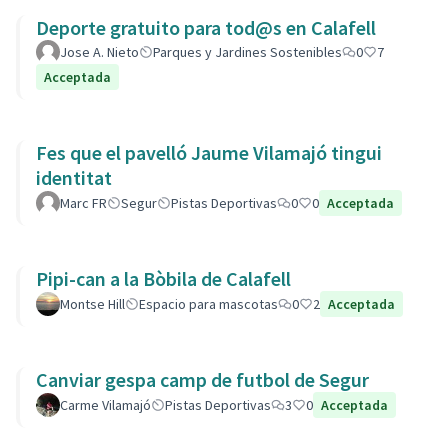
Deporte gratuito para tod@s en Calafell
Jose A. Nieto
Parques y Jardines Sostenibles
0
7
Acceptada
Fes que el pavelló Jaume Vilamajó tingui
identitat
Marc FR
Segur
Pistas Deportivas
0
0
Acceptada
Pipi-can a la Bòbila de Calafell
Montse Hill
Espacio para mascotas
0
2
Acceptada
Canviar gespa camp de futbol de Segur
Carme Vilamajó
Pistas Deportivas
3
0
Acceptada