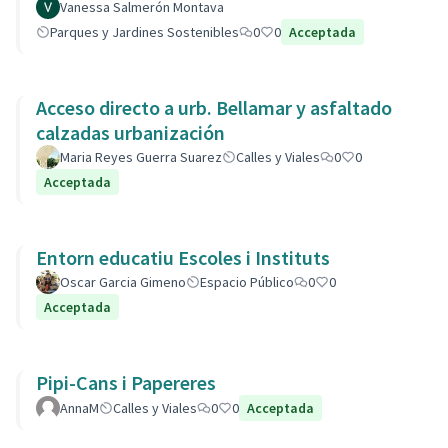
Vanessa Salmerón Montava
Parques y Jardines Sostenibles
0
0
Acceptada
Acceso directo a urb. Bellamar y asfaltado
calzadas urbanización
Maria Reyes Guerra Suarez
Calles y Viales
0
0
Acceptada
Entorn educatiu Escoles i Instituts
Oscar Garcia Gimeno
Espacio Público
0
0
Acceptada
Pipi-Cans i Papereres
AnnaM
Calles y Viales
0
0
Acceptada