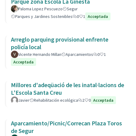
Parque zona Escola La Ginesta
Paloma Lopez Pescuezo
Segur
Parques y Jardines Sostenibles
0
1
Acceptada
Arreglo parquing provisional enfrente
policía local
Vicente Hernando Millan
Aparcamientos
0
1
Acceptada
Millores d'adeqüació de les inatal·lacions de
L'Escola Santa Creu
Javier
Rehabilitación ecológica
2
0
Acceptada
Aparcamiento/Picnic/Correcan Plaza Toros
de Segur