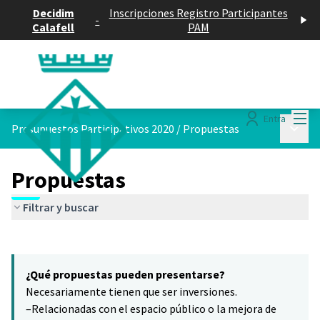
Decidim
Inscripciones Registro Participantes
-
Calafell
PAM
Menú
Entra
Menú p
Presupuestos Participativos 2020
/
Propuestas
Propuestas
Filtrar y buscar
Saltar el mapa
Leaflet
|
©
HERE maps
15
El siguiente elemento es un mapa que presenta los componentes 
+
¿Qué propuestas pueden presentarse?
−
Necesariamente tienen que ser inversiones.
–Relacionadas con el espacio público o la mejora de