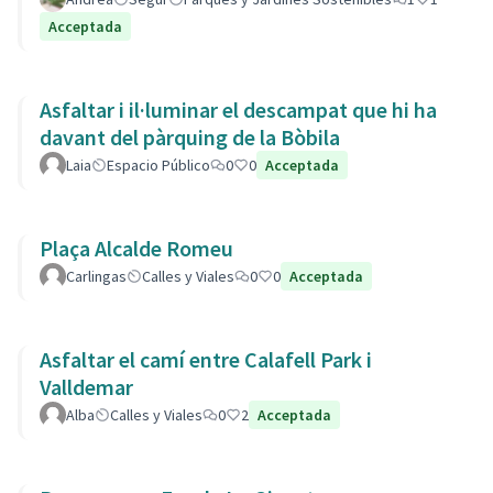
Acceptada
Asfaltar i il·luminar el descampat que hi ha
davant del pàrquing de la Bòbila
Laia
Espacio Público
0
0
Acceptada
Plaça Alcalde Romeu
Carlingas
Calles y Viales
0
0
Acceptada
Asfaltar el camí entre Calafell Park i
Valldemar
Alba
Calles y Viales
0
2
Acceptada