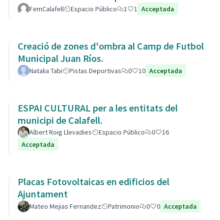
L’Estany.
FemCalafell
Espacio Público
1
1
Acceptada
Creació de zones d'ombra al Camp de Futbol
Municipal Juan Ríos.
Natalia Tabi
Pistas Deportivas
0
10
Acceptada
ESPAI CULTURAL per a les entitats del
municipi de Calafell.
Albert Roig Llevadies
Espacio Público
0
16
Acceptada
Placas Fotovoltaicas en edificios del
Ajuntament
Mateo Mejias Fernandez
Patrimonio
0
0
Acceptada