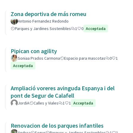
Zona deportiva de más romeu
Antonio Fernandez Redondo
Parques y Jardines Sostenibles
1
0
Acceptada
Pipican con agility
Soniaa Prados Carmona
Espacio para mascotas
0
1
Acceptada
Ampliació voreres avinguda Espanya i del
pont de Segur de Calafell
JordiA
Calles y Viales
1
1
Acceptada
Renovacion de los parques infantiles
Andrea
Segur
Parques y Jardines Sostenibles
1
1