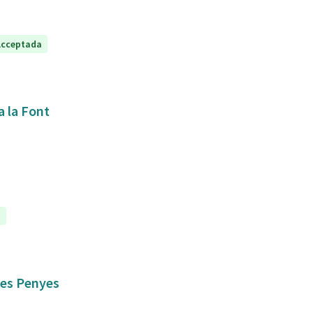
Acceptada
a la Font
a
 les Penyes