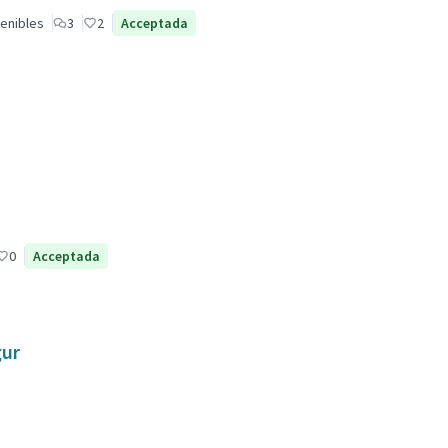
enibles
3
2
Acceptada
0
Acceptada
gur