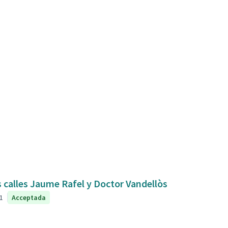
s calles Jaume Rafel y Doctor Vandellòs
1
Acceptada