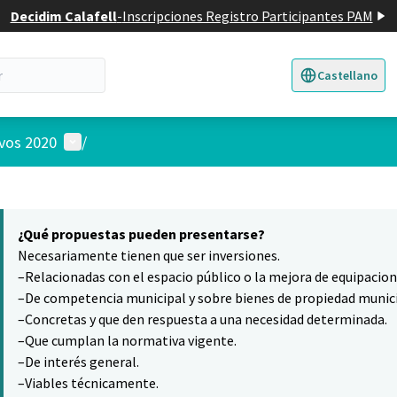
Decidim Calafell
-
Inscripciones Registro Participantes PAM
Castellano
Triar la llengua
E
Menú de usuario
ivos 2020
/
 el mapa
10
nte elemento es un mapa que presenta los componentes de esta pág
¿Qué propuestas pueden presentarse?
Necesariamente tienen que ser inversiones.
–Relacionadas con el espacio público o la mejora de equipacio
–De competencia municipal y sobre bienes de propiedad munici
–Concretas y que den respuesta a una necesidad determinada.
–Que cumplan la normativa vigente.
–De interés general.
–Viables técnicamente.