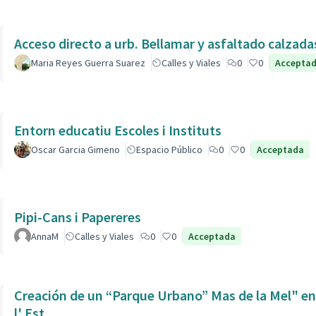
Acceso directo a urb. Bellamar y asfaltado calzad
Maria Reyes Guerra Suarez
Calles y Viales
0
0
Accepta
Entorn educatiu Escoles i Instituts
Oscar Garcia Gimeno
Espacio Público
0
0
Acceptada
Pipi-Cans i Papereres
AnnaM
Calles y Viales
0
0
Acceptada
Creación de un “Parque Urbano” Mas de la Mel" entre
l' Est.