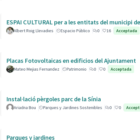
ESPAI CULTURAL per a les entitats del municipi de 
Albert Roig Llevadies
Espacio Público
0
16
Acceptada
Placas Fotovoltaicas en edificios del Ajuntament
Mateo Mejias Fernandez
Patrimonio
0
0
Acceptada
Instal·lació pèrgoles parc de la Sínia
Ariadna Bou
Parques y Jardines Sostenibles
0
0
Accep
Parques y jardines