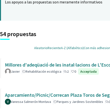
Los apoyos a las propuestas son meramente informativos
54 propuestas
Aleatorio
Reciente
A-Z (Alfabético)
Con más adhesio
Millores d'adeqüació de les inatal·lacions de L'Esc
Javier
Rehabilitación ecológica
2
0
Acceptada
Aparcamiento/Picnic/Correcan Plaza Toros de Seg
Vanessa Salmerón Montava
Parques y Jardines Sostenibles