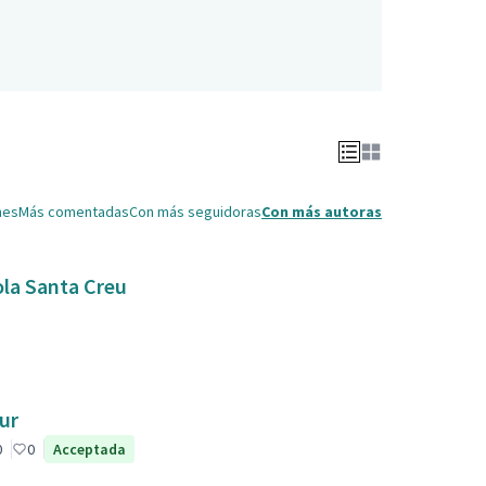
nes
Más comentadas
Con más seguidoras
Con más autoras
ola Santa Creu
ur
0
0
Acceptada