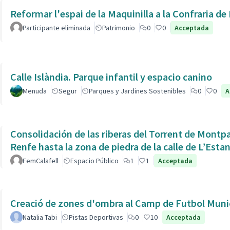
Reformar l'espai de la Maquinilla a la Confraria d
Participante eliminada
Patrimonio
0
0
Acceptada
Calle Islàndia. Parque infantil y espacio canino
Menuda
Segur
Parques y Jardines Sostenibles
0
0
A
Consolidación de las riberas del Torrent de Montpaó
Renfe hasta la zona de piedra de la calle de L’Estan
FemCalafell
Espacio Público
1
1
Acceptada
Creació de zones d'ombra al Camp de Futbol Munic
Natalia Tabi
Pistas Deportivas
0
10
Acceptada