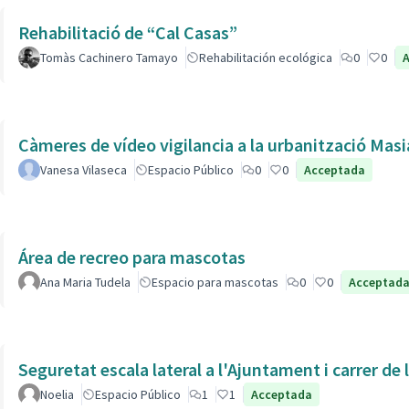
Rehabilitació de “Cal Casas”
Tomàs Cachinero Tamayo
Rehabilitación ecológica
0
0
Càmeres de vídeo vigilancia a la urbanització Masi
Vanesa Vilaseca
Espacio Público
0
0
Acceptada
Área de recreo para mascotas
Ana Maria Tudela
Espacio para mascotas
0
0
Acceptad
Seguretat escala lateral a l'Ajuntament i carrer de
Noelia
Espacio Público
1
1
Acceptada