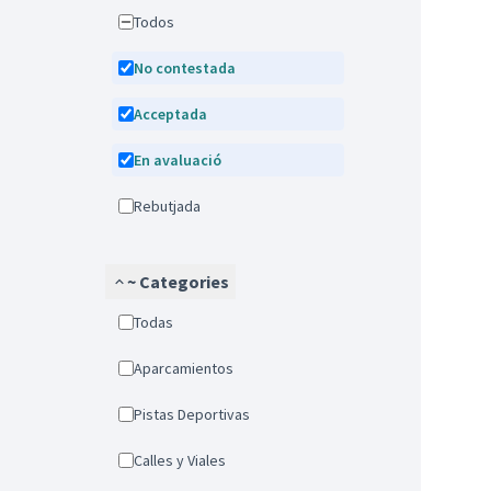
Todos
No contestada
Acceptada
En avaluació
Rebutjada
~ Categories
Todas
Aparcamientos
Pistas Deportivas
Calles y Viales