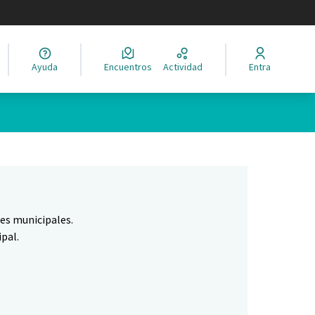
legir el idioma
Ayuda
Encuentros
Actividad
Entra
Leaflet
|
©
HERE maps
ina como puntos en el mapa. El elemento se puede utilizar con un 
nes municipales.
pal.