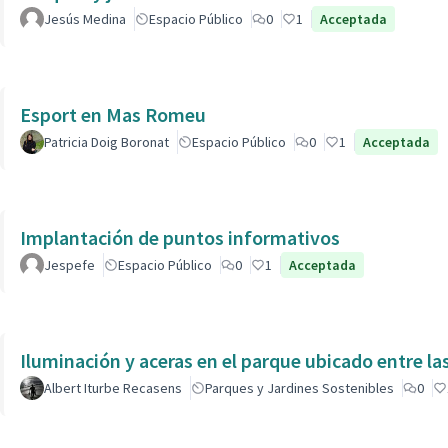
Jesús Medina
Espacio Público
0
1
Acceptada
Esport en Mas Romeu
Patricia Doig Boronat
Espacio Público
0
1
Acceptada
Implantación de puntos informativos
Jespefe
Espacio Público
0
1
Acceptada
Iluminación y aceras en el parque ubicado entre la
Albert Iturbe Recasens
Parques y Jardines Sostenibles
0