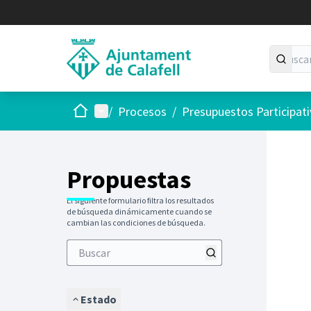
Inicio
Menú principal
/
Procesos
/
Presupuestos Participat
Saltar
El siguie
+
−
Propuestas
El siguiente formulario filtra los resultados
de búsqueda dinámicamente cuando se
cambian las condiciones de búsqueda.
Estado