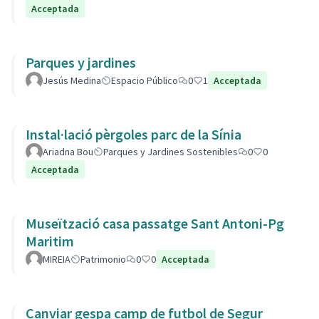
Acceptada
Parques y jardines
Jesús Medina
Espacio Público
0
1
Acceptada
Instal·lació pèrgoles parc de la Sínia
Ariadna Bou
Parques y Jardines Sostenibles
0
0
Acceptada
Museïtzació casa passatge Sant Antoni-Pg
Maritim
MIREIA
Patrimonio
0
0
Acceptada
Canviar gespa camp de futbol de Segur