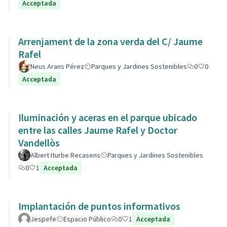
Acceptada
Arrenjament de la zona verda del C/ Jaume
Rafel
Neus Arans Pérez
Parques y Jardines Sostenibles
0
0
Acceptada
Iluminación y aceras en el parque ubicado
entre las calles Jaume Rafel y Doctor
Vandellòs
Albert Iturbe Recasens
Parques y Jardines Sostenibles
0
1
Acceptada
Implantación de puntos informativos
Jespefe
Espacio Público
0
1
Acceptada