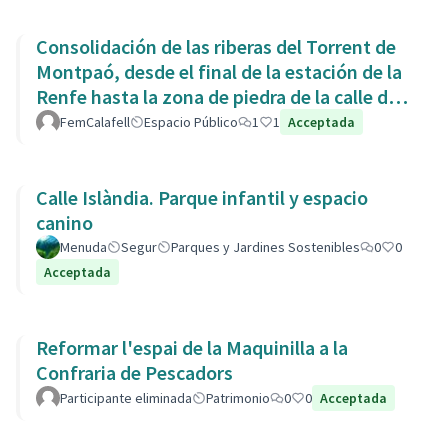
Consolidación de las riberas del Torrent de
Montpaó, desde el final de la estación de la
Renfe hasta la zona de piedra de la calle de
L’Estany.
FemCalafell
Espacio Público
1
1
Acceptada
Calle Islàndia. Parque infantil y espacio
canino
Menuda
Segur
Parques y Jardines Sostenibles
0
0
Acceptada
Reformar l'espai de la Maquinilla a la
Confraria de Pescadors
Participante eliminada
Patrimonio
0
0
Acceptada