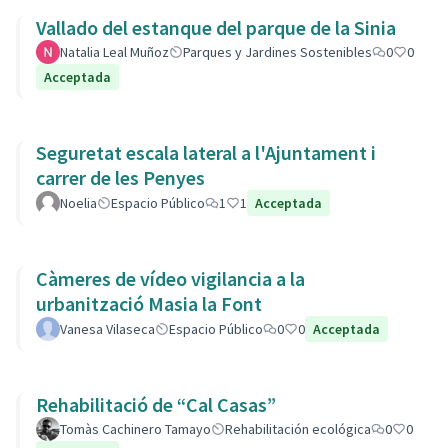
Vallado del estanque del parque de la Sinia
Natalia Leal Muñoz
Parques y Jardines Sostenibles
0
0
Acceptada
Seguretat escala lateral a l'Ajuntament i
carrer de les Penyes
Noelia
Espacio Público
1
1
Acceptada
Càmeres de vídeo vigilancia a la
urbanització Masia la Font
Vanesa Vilaseca
Espacio Público
0
0
Acceptada
Rehabilitació de “Cal Casas”
Tomàs Cachinero Tamayo
Rehabilitación ecológica
0
0