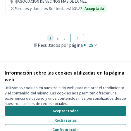
ASOCIACION DE VECINOS MAS DE LA MEL
Parques y Jardines Sostenibles
3
2
Acceptada
1
2
3
Resultados por página:
25
Ver todas las propuestas retiradas
Información sobre las cookies utilizadas en la página
web
Utilizamos cookies en nuestro sitio web para mejorar el rendimiento
Términos y condiciones de uso
y el contenido del mismo. Las cookies nos permiten ofrecer una
Configuración de cookies
experiencia de usuario y unos contenidos más personalizados desde
Decidim Calafell en X
Decidim Calafell en Facebook
Decidim Calafell en YouTube
Decidim Calafell en GitHub
nuestros canales de redes sociales.
(Enlace externo)
(Enlace externo)
(Enlace externo)
(Enlace externo)
Aceptar todas
Rechazarlas
Con licenci
(Enlace exte
Configuración