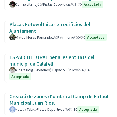
Carme Vilamajó
Pistas Deportivas
3
0
Acceptada
Placas Fotovoltaicas en edificios del
Ajuntament
Mateo Mejias Fernandez
Patrimonio
0
0
Acceptada
ESPAI CULTURAL per a les entitats del
municipi de Calafell.
Albert Roig Llevadies
Espacio Público
0
16
Acceptada
Creació de zones d'ombra al Camp de Futbol
Municipal Juan Ríos.
Natalia Tabi
Pistas Deportivas
0
10
Acceptada