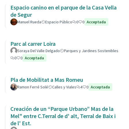
Espacio canino en el parque de la Casa Vella
de Segur
Manuel Rueda
Espacio Público
0
0
Acceptada
Parc al carrer Loira
Soraya Del Valle Delgado
Parques y Jardines Sostenibles
0
0
Acceptada
Pla de Mobilitat a Mas Romeu
Ramon Ferré Solé
Calles y Viales
4
0
Acceptada
Creación de un “Parque Urbano” Mas de la
Mel" entre C.Terral de d' alt, Terral de Baix i
de l' Est.