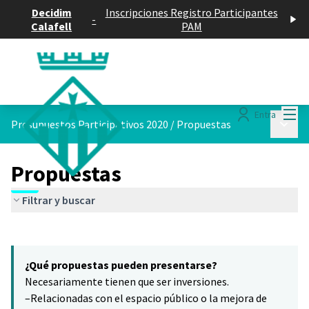
Decidim
Inscripciones Registro Participantes
-
Calafell
PAM
Menú
Entra
Menú p
Presupuestos Participativos 2020
/
Propuestas
Propuestas
Filtrar y buscar
Saltar el mapa
Leaflet
|
©
HERE maps
10
El siguiente elemento es un mapa que presenta los componentes 
+
¿Qué propuestas pueden presentarse?
−
Necesariamente tienen que ser inversiones.
–Relacionadas con el espacio público o la mejora de