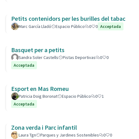
Petits contenidors per les burilles del tabac
Marc García Lladó
Espacio Público
0
0
Acceptada
Basquet per a petits
Sandra Soler Castells
Pistas Deportivas
0
0
Acceptada
Esport en Mas Romeu
Patricia Doig Boronat
Espacio Público
0
1
Acceptada
Zona verda i Parc infantil
Laura Tgn
Parques y Jardines Sostenibles
0
0