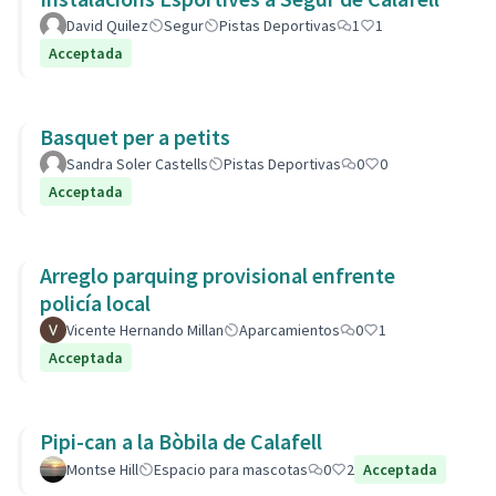
David Quilez
Segur
Pistas Deportivas
1
1
Acceptada
Basquet per a petits
Sandra Soler Castells
Pistas Deportivas
0
0
Acceptada
Arreglo parquing provisional enfrente
policía local
Vicente Hernando Millan
Aparcamientos
0
1
Acceptada
Pipi-can a la Bòbila de Calafell
Montse Hill
Espacio para mascotas
0
2
Acceptada