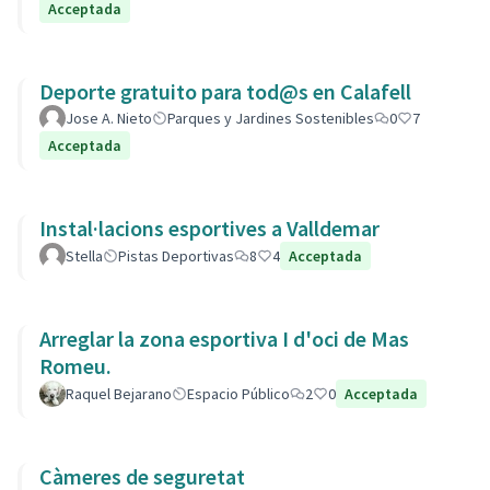
Acceptada
Deporte gratuito para tod@s en Calafell
Jose A. Nieto
Parques y Jardines Sostenibles
0
7
Acceptada
Instal·lacions esportives a Valldemar
Stella
Pistas Deportivas
8
4
Acceptada
Arreglar la zona esportiva I d'oci de Mas
Romeu.
Raquel Bejarano
Espacio Público
2
0
Acceptada
Càmeres de seguretat