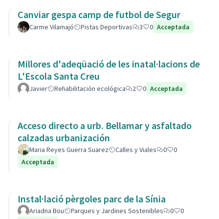
Canviar gespa camp de futbol de Segur
Carme Vilamajó
Pistas Deportivas
3
0
Acceptada
Millores d'adeqüació de les inatal·lacions de
L'Escola Santa Creu
Javier
Rehabilitación ecológica
2
0
Acceptada
Acceso directo a urb. Bellamar y asfaltado
calzadas urbanización
Maria Reyes Guerra Suarez
Calles y Viales
0
0
Acceptada
Instal·lació pèrgoles parc de la Sínia
Ariadna Bou
Parques y Jardines Sostenibles
0
0