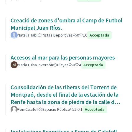
Creació de zones d'ombra al Camp de Futbol
Municipal Juan Ríos.
Natalia Tabi
Pistas Deportivas
0
10
Acceptada
Accesos al mar para las personas mayores
María Luisa Invernón
Playas
0
4
Acceptada
Consolidación de las riberas del Torrent de
Montpaó, desde el final de la estación de la
Renfe hasta la zona de piedra de la calle de
L’Estany.
FemCalafell
Espacio Público
1
1
Acceptada
Instalacions Esportives a Segur de Calafell