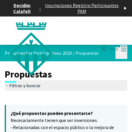
Decidim
Inscripciones Registro Participantes
-
Calafell
PAM
Menú
Entra
Menú p
Presupuestos Participativos 2020
/
Propuestas
Propuestas
Filtrar y buscar
Saltar el mapa
Leaflet
|
©
HERE maps
5
El siguiente elemento es un mapa que presenta los componentes 
+
¿Qué propuestas pueden presentarse?
−
Necesariamente tienen que ser inversiones.
–Relacionadas con el espacio público o la mejora de