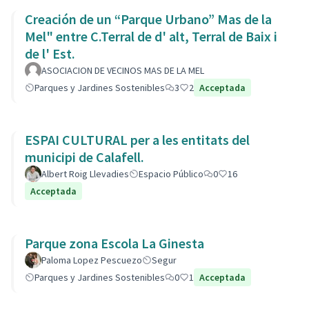
Creación de un “Parque Urbano” Mas de la
Mel" entre C.Terral de d' alt, Terral de Baix i
de l' Est.
ASOCIACION DE VECINOS MAS DE LA MEL
Parques y Jardines Sostenibles
3
2
Acceptada
ESPAI CULTURAL per a les entitats del
municipi de Calafell.
Albert Roig Llevadies
Espacio Público
0
16
Acceptada
Parque zona Escola La Ginesta
Paloma Lopez Pescuezo
Segur
Parques y Jardines Sostenibles
0
1
Acceptada