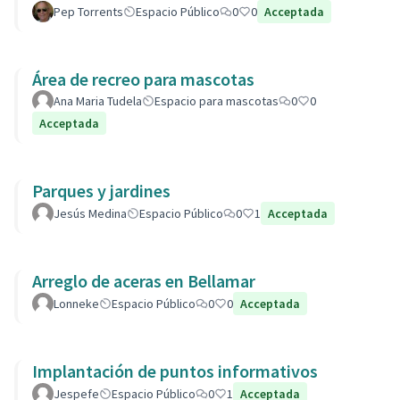
Pep Torrents
Espacio Público
0
0
Acceptada
Área de recreo para mascotas
Ana Maria Tudela
Espacio para mascotas
0
0
Acceptada
Parques y jardines
Jesús Medina
Espacio Público
0
1
Acceptada
Arreglo de aceras en Bellamar
Lonneke
Espacio Público
0
0
Acceptada
Implantación de puntos informativos
Jespefe
Espacio Público
0
1
Acceptada