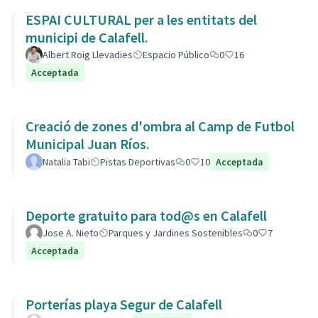
ESPAI CULTURAL per a les entitats del
municipi de Calafell.
Albert Roig Llevadies
Espacio Público
0
16
Acceptada
Creació de zones d'ombra al Camp de Futbol
Municipal Juan Ríos.
Natalia Tabi
Pistas Deportivas
0
10
Acceptada
Deporte gratuito para tod@s en Calafell
Jose A. Nieto
Parques y Jardines Sostenibles
0
7
Acceptada
Porterías playa Segur de Calafell