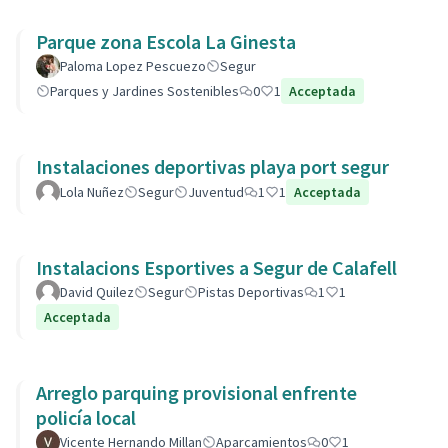
Parque zona Escola La Ginesta
Paloma Lopez Pescuezo
Segur
Parques y Jardines Sostenibles
0
1
Acceptada
Instalaciones deportivas playa port segur
Lola Nuñez
Segur
Juventud
1
1
Acceptada
Instalacions Esportives a Segur de Calafell
David Quilez
Segur
Pistas Deportivas
1
1
Acceptada
Arreglo parquing provisional enfrente
policía local
Vicente Hernando Millan
Aparcamientos
0
1