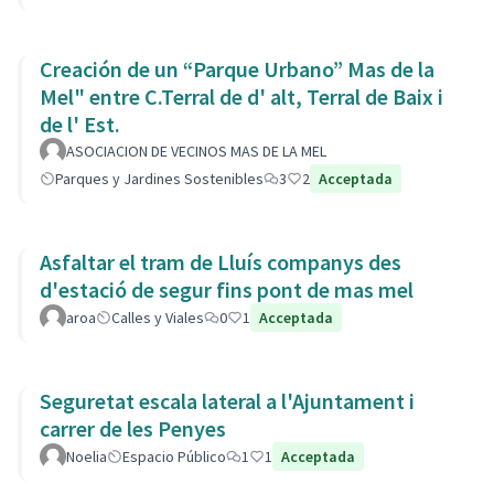
Creación de un “Parque Urbano” Mas de la
Mel" entre C.Terral de d' alt, Terral de Baix i
de l' Est.
ASOCIACION DE VECINOS MAS DE LA MEL
Parques y Jardines Sostenibles
3
2
Acceptada
Asfaltar el tram de Lluís companys des
d'estació de segur fins pont de mas mel
aroa
Calles y Viales
0
1
Acceptada
Seguretat escala lateral a l'Ajuntament i
carrer de les Penyes
Noelia
Espacio Público
1
1
Acceptada