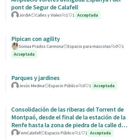
pont de Segur de Calafell
JordiA
Calles y Viales
1
1
Acceptada
Pipican con agility
Soniaa Prados Carmona
Espacio para mascotas
0
1
Acceptada
Parques y jardines
Jesús Medina
Espacio Público
0
1
Acceptada
Consolidación de las riberas del Torrent de
Montpaó, desde el final de la estación de la
Renfe hasta la zona de piedra de la calle de
L’Estany.
FemCalafell
Espacio Público
1
1
Acceptada