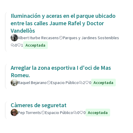
Iluminación y aceras en el parque ubicado
entre las calles Jaume Rafel y Doctor
Vandellòs
Albert Iturbe Recasens
Parques y Jardines Sostenibles
0
1
Acceptada
Arreglar la zona esportiva I d'oci de Mas
Romeu.
Raquel Bejarano
Espacio Público
2
0
Acceptada
Càmeres de seguretat
Pep Torrents
Espacio Público
0
0
Acceptada