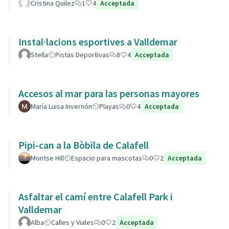
Cristina Quilez
1
4
Acceptada
Instal·lacions esportives a Valldemar
Stella
Pistas Deportivas
8
4
Acceptada
Accesos al mar para las personas mayores
María Luisa Invernón
Playas
0
4
Acceptada
Pipi-can a la Bòbila de Calafell
Montse Hill
Espacio para mascotas
0
2
Acceptada
Asfaltar el camí entre Calafell Park i
Valldemar
Alba
Calles y Viales
0
2
Acceptada