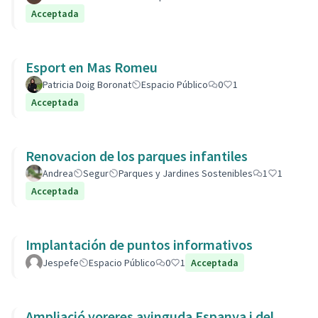
Acceptada
Esport en Mas Romeu
Patricia Doig Boronat
Espacio Público
0
1
Acceptada
Renovacion de los parques infantiles
Andrea
Segur
Parques y Jardines Sostenibles
1
1
Acceptada
Implantación de puntos informativos
Jespefe
Espacio Público
0
1
Acceptada
Ampliació voreres avinguda Espanya i del