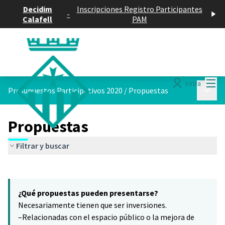
Decidim
Inscripciones Registro Participantes
-
Calafell
PAM
Menú
Entra
Menú p
Presupuestos Participativos 2020
/
Propuestas
Propuestas
Filtrar y buscar
Saltar el mapa
Leaflet
|
©
HERE maps
6
El siguiente elemento es un mapa que presenta los componentes 
+
¿Qué propuestas pueden presentarse?
−
Necesariamente tienen que ser inversiones.
–Relacionadas con el espacio público o la mejora de