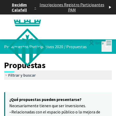
Decidim
Inscripciones Registro Participantes
-
Calafell
PAM
Menú
Entra
Menú p
Presupuestos Participativos 2020
/
Propuestas
Propuestas
Filtrar y buscar
Saltar el mapa
Leaflet
|
©
HERE maps
El siguiente elemento es un mapa que presenta los componentes 
+
¿Qué propuestas pueden presentarse?
−
Necesariamente tienen que ser inversiones.
–Relacionadas con el espacio público o la mejora de