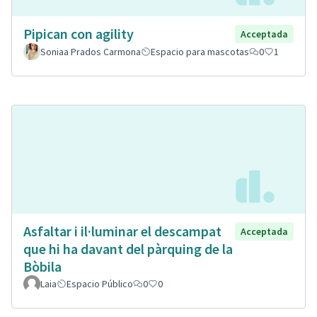
Pipican con agility
Acceptada
Soniaa Prados Carmona
Espacio para mascotas
0
1
Asfaltar i il·luminar el descampat
Acceptada
que hi ha davant del pàrquing de la
Bòbila
Laia
Espacio Público
0
0