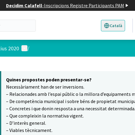
Decidim Calafell
-
Inscripcions Registre Participants PAM
Català
Triar la llengua
E
Menú d'usuari
tius 2020
/
 el mapa
8
t element és un mapa que presenta els components d'aquesta pàgina
Quines propostes poden presentar-se?
Necessàriament han de ser inversions.
– Relacionades amb l’espai públic o la millora d’equipaments m
– De competència municipal i sobre béns de propietat municipa
– Concretes i que donin resposta a una necessitat determinada
– Que compleixin la normativa vigent.
– D’interès general.
– Viables tècnicament.