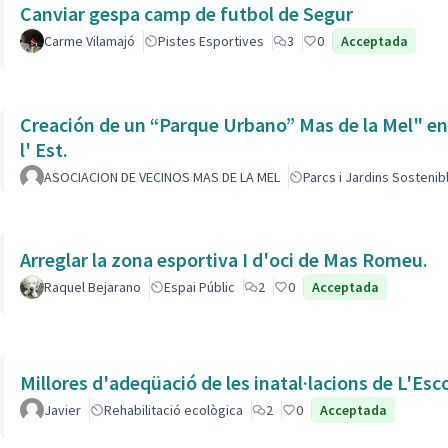
Canviar gespa camp de futbol de Segur
Carme Vilamajó
Pistes Esportives
3
0
Acceptada
Creación de un “Parque Urbano” Mas de la Mel" entre
l' Est.
ASOCIACION DE VECINOS MAS DE LA MEL
Parcs i Jardins Sostenib
Arreglar la zona esportiva I d'oci de Mas Romeu.
Raquel Bejarano
Espai Públic
2
0
Acceptada
Millores d'adeqüació de les inatal·lacions de L'Esc
Javier
Rehabilitació ecològica
2
0
Acceptada