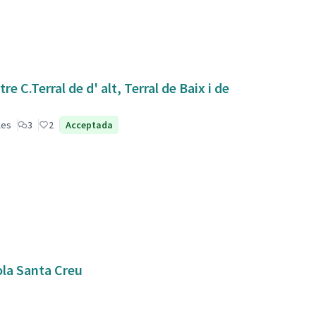
 C.Terral de d' alt, Terral de Baix i de
les
3
2
Acceptada
ola Santa Creu