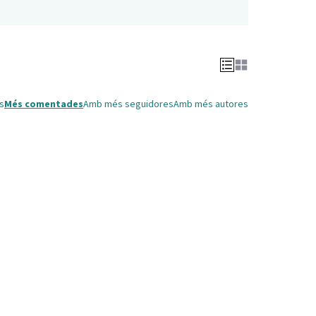
s
Més comentades
Amb més seguidores
Amb més autores