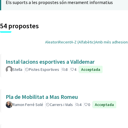
Els suports a les propostes són merament informatius
54 propostes
Aleatori
Recent
A-Z (Alfabètic)
Amb més adhesion
Instal·lacions esportives a Valldemar
Stella
Pistes Esportives
8
4
Acceptada
Pla de Mobilitat a Mas Romeu
Ramon Ferré Solé
Carrers i Vials
4
0
Acceptada