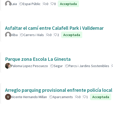
Laia
Espai Públic
0
0
Acceptada
Asfaltar el camí entre Calafell Park i Valldemar
Alba
Carrers i Vials
0
2
Acceptada
Parque zona Escola La Ginesta
Paloma Lopez Pescuezo
Segur
Parcs i Jardins Sostenibles
Arreglo parquing provisional enfrente policía local
Vicente Hernando Millan
Aparcaments
0
1
Acceptada