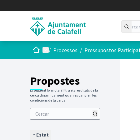
Inici
Menú principal
/
Processos
/
Pressupostos Participa
Saltar
El següen
+
−
Propostes
El següent formulari filtra els resultats de la
cerca dinàmicament quan es canvien les
condicions de la cerca.
Estat