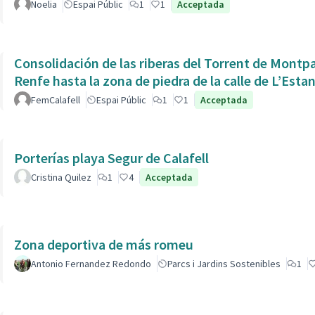
Noelia
Espai Públic
1
1
Acceptada
Consolidación de las riberas del Torrent de Montpaó
Renfe hasta la zona de piedra de la calle de L’Estan
FemCalafell
Espai Públic
1
1
Acceptada
Porterías playa Segur de Calafell
Cristina Quilez
1
4
Acceptada
Zona deportiva de más romeu
Antonio Fernandez Redondo
Parcs i Jardins Sostenibles
1