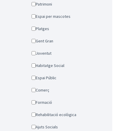
Patrimoni
Espai per mascotes
Platges
Gent Gran
Joventut
Habitatge Social
Espai Públic
Comerç
Formació
Rehabilitació ecològica
Ajuts Socials