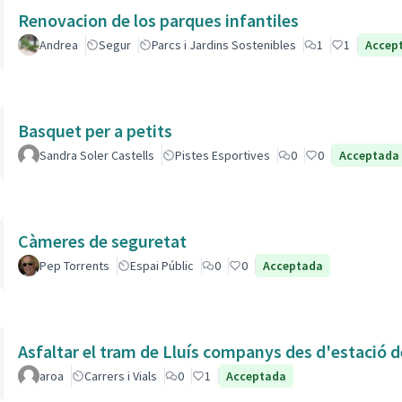
Renovacion de los parques infantiles
Andrea
Segur
Parcs i Jardins Sostenibles
1
1
Accep
Basquet per a petits
Sandra Soler Castells
Pistes Esportives
0
0
Acceptada
Càmeres de seguretat
Pep Torrents
Espai Públic
0
0
Acceptada
Asfaltar el tram de Lluís companys des d'estació 
aroa
Carrers i Vials
0
1
Acceptada