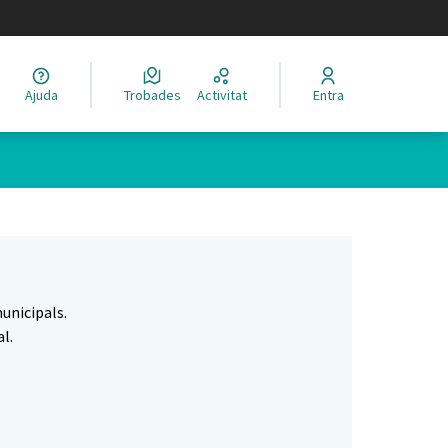
legir el idioma
Ajuda
Trobades
Activitat
Entra
Leaflet
|
©
HERE maps
 com a punts al mapa. L'element es pot fer servir amb un lector 
unicipals.
l.
.