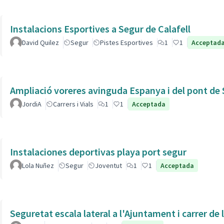
Instalacions Esportives a Segur de Calafell
David Quilez
Segur
Pistes Esportives
1
1
Acceptad
Ampliació voreres avinguda Espanya i del pont de 
JordiA
Carrers i Vials
1
1
Acceptada
Instalaciones deportivas playa port segur
Lola Nuñez
Segur
Joventut
1
1
Acceptada
Seguretat escala lateral a l'Ajuntament i carrer de