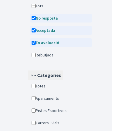
Tots
No resposta
Acceptada
En avaluació
Rebutjada
~ Categories
Totes
Aparcaments
Pistes Esportives
Carrers i Vials