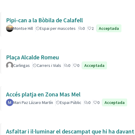
Pipi-can a la Bòbila de Calafell
Montse Hill
Espai per mascotes
0
2
Acceptada
Plaça Alcalde Romeu
Carlingas
Carrers i Vials
0
0
Acceptada
Accés platja en Zona Mas Mel
Mari Paz Lázaro Martín
Espai Públic
0
0
Acceptada
Asfaltar i il·luminar el descampat que hi ha davant