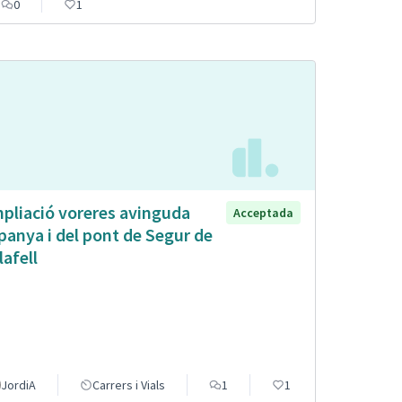
0
1
pliació voreres avinguda
Acceptada
panya i del pont de Segur de
lafell
JordiA
Carrers i Vials
1
1