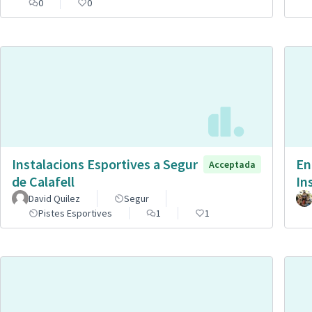
0
0
Instalacions Esportives a Segur
En
Acceptada
de Calafell
In
David Quilez
Segur
Pistes Esportives
1
1