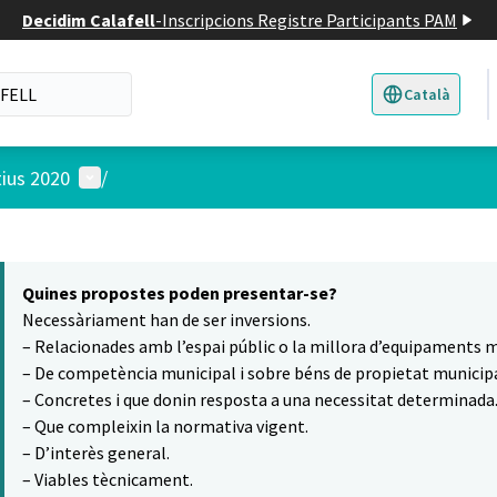
Decidim Calafell
-
Inscripcions Registre Participants PAM
Català
Triar la llengua
E
Menú d'usuari
tius 2020
/
 el mapa
9
t element és un mapa que presenta els components d'aquesta pàgina
Quines propostes poden presentar-se?
Necessàriament han de ser inversions.
– Relacionades amb l’espai públic o la millora d’equipaments m
– De competència municipal i sobre béns de propietat municipa
– Concretes i que donin resposta a una necessitat determinada
– Que compleixin la normativa vigent.
– D’interès general.
– Viables tècnicament.