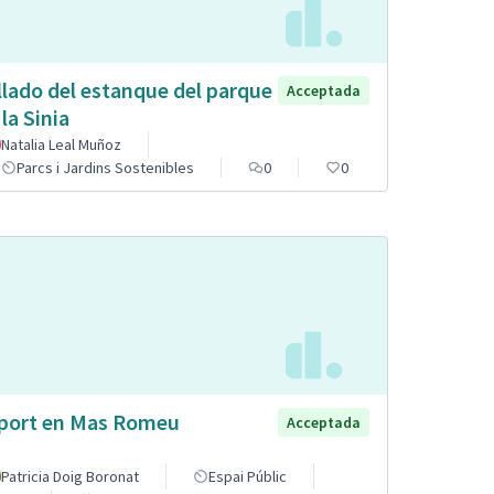
llado del estanque del parque
Acceptada
 la Sinia
Natalia Leal Muñoz
Parcs i Jardins Sostenibles
0
0
port en Mas Romeu
Acceptada
Patricia Doig Boronat
Espai Públic