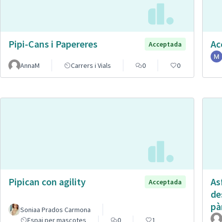
Pipi-Cans i Papereres
Ac
Acceptada
AnnaM
Carrers i Vials
0
0
Pipican con agility
Asf
Acceptada
de
pà
Soniaa Prados Carmona
Espai per mascotes
0
1