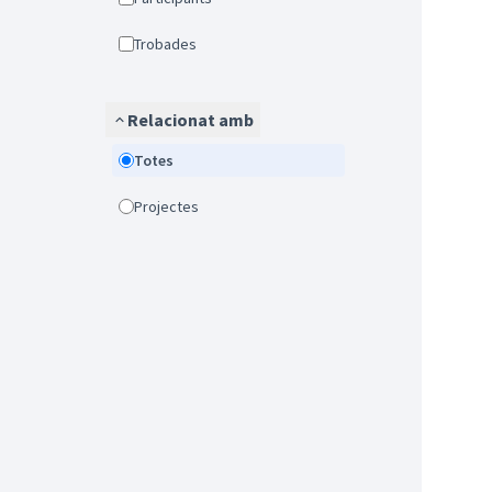
Trobades
Relacionat amb
Totes
Projectes