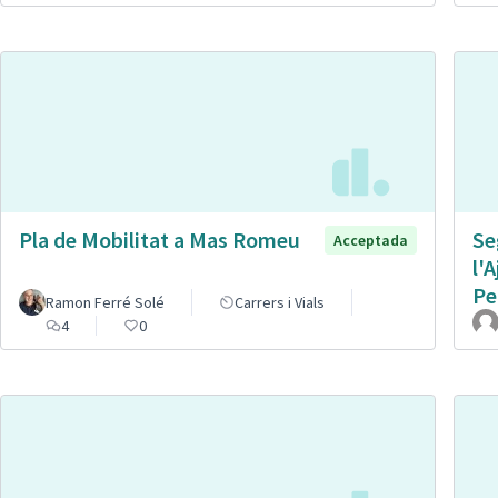
Pla de Mobilitat a Mas Romeu
Se
Acceptada
l'
Pe
Ramon Ferré Solé
Carrers i Vials
4
0