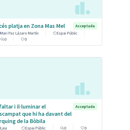
cés platja en Zona Mas Mel
Acceptada
Mari Paz Lázaro Martín
Espai Públic
0
0
altar i il·luminar el
Acceptada
scampat que hi ha davant del
rquing de la Bòbila
Laia
Espai Públic
0
0