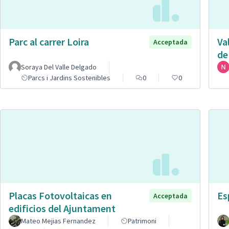
Parc al carrer Loira
Va
Acceptada
de
Soraya Del Valle Delgado
Parcs i Jardins Sostenibles
0
0
Placas Fotovoltaicas en
Es
Acceptada
edificios del Ajuntament
Mateo Mejias Fernandez
Patrimoni