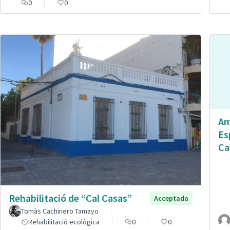
0
0
Am
Es
Ca
Rehabilitació de “Cal Casas”
Acceptada
Tomàs Cachinero Tamayo
Rehabilitació ecològica
0
0