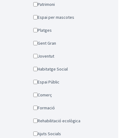
Patrimoni
Espai per mascotes
Platges
Gent Gran
Joventut
Habitatge Social
Espai Públic
Comerç
Formació
Rehabilitació ecològica
Ajuts Socials