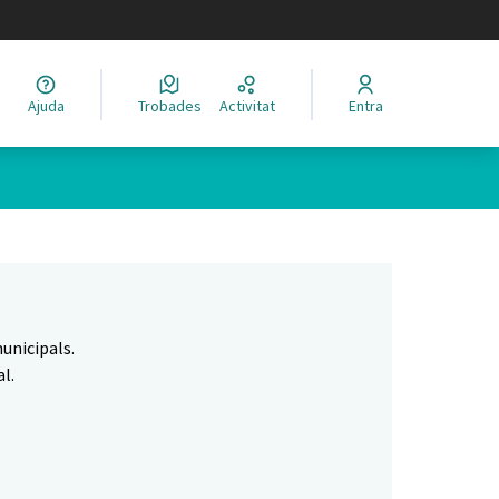
legir el idioma
Ajuda
Trobades
Activitat
Entra
Leaflet
|
©
HERE maps
 com a punts al mapa. L'element es pot fer servir amb un lector 
unicipals.
l.
.