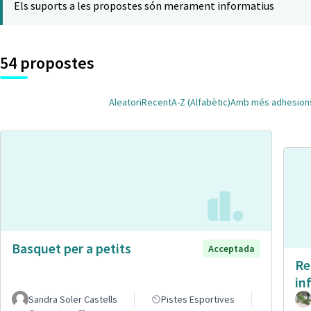
Els suports a les propostes són merament informatius
54 propostes
Aleatori
Recent
A-Z (Alfabètic)
Amb més adhesion
Basquet per a petits
Acceptada
Re
in
Sandra Soler Castells
Pistes Esportives