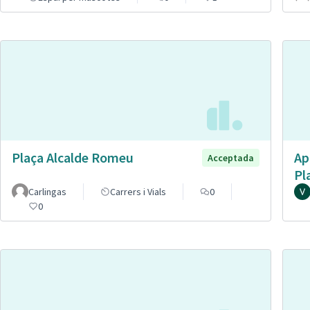
Plaça Alcalde Romeu
Ap
Acceptada
Pl
Carlingas
Carrers i Vials
0
0