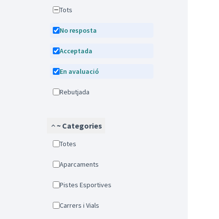
Tots
No resposta
Acceptada
En avaluació
Rebutjada
~ Categories
Totes
Aparcaments
Pistes Esportives
Carrers i Vials