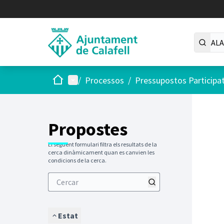
Inici
Menú principal
/
Processos
/
Pressupostos Participa
Saltar
El següen
+
−
Propostes
El següent formulari filtra els resultats de la
cerca dinàmicament quan es canvien les
condicions de la cerca.
Estat