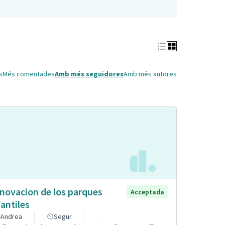
s
Més comentades
Amb més seguidores
Amb més autores
novacion de los parques
Acceptada
fantiles
Andrea
Segur