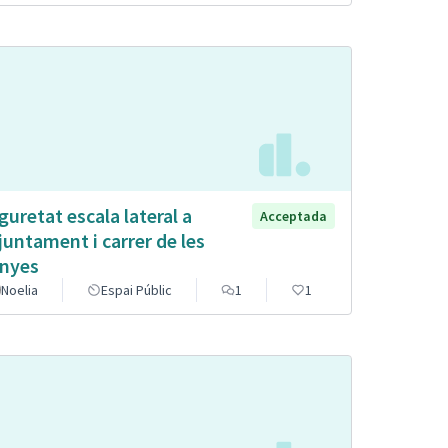
guretat escala lateral a
Acceptada
Ajuntament i carrer de les
nyes
Noelia
Espai Públic
1
1