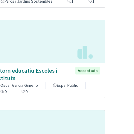
Parcs i Jardins Sostenibles
1
1
torn educatiu Escoles i
Acceptada
stituts
Oscar Garcia Gimeno
Espai Públic
0
0