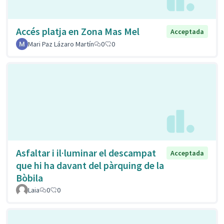
Accés platja en Zona Mas Mel
Acceptada
Mari Paz Lázaro Martín
0
0
Asfaltar i il·luminar el descampat
Acceptada
que hi ha davant del pàrquing de la
Bòbila
Laia
0
0